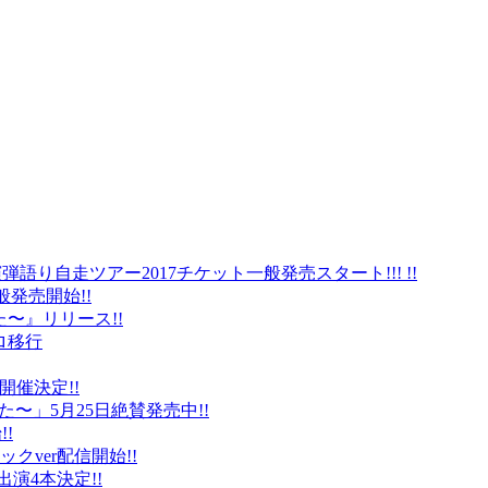
弾語り自走ツアー2017チケット一般発売スタート!!! !!
般発売開始!!
〜』リリース!!
ロ移行
に開催決定!!
〜」5月25日絶賛発売中!!
!
クver配信開始!!
オ出演4本決定!!