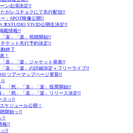
ーン出演決定!!
たがレコチョクにて先行配信!!
」SPOT映像公開!!
k」代々木STUDIO VIVID公開生決定!!
載情報!!
」「哀」「楽」視聴開始!!
チケット先行予約決定!!
末活動終了
発表！
怒」「哀」「楽」ジャケット発表!!
怒」「哀」「楽」の詳細決定＋フリーライブ!!
010 ツアーマップページ更新!!
より
「喜」「怒」「哀」「楽」投票開始!!
「喜」「怒」「哀」「楽」リリース決定!!
ースッ!!
10スケジュール公開！
視聴開始ッ!!
!!
情報!!
ッ!!