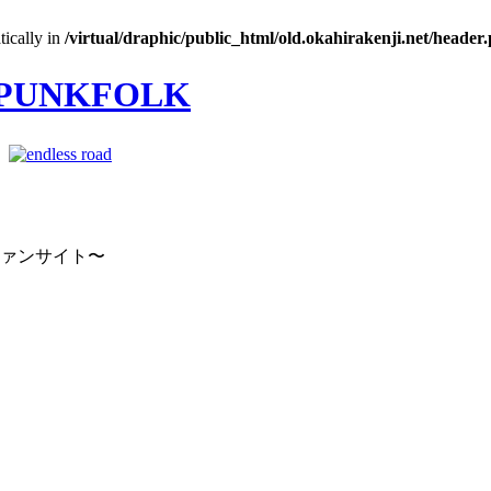
tically in
/virtual/draphic/public_html/old.okahirakenji.net/header
｜
ファンサイト〜