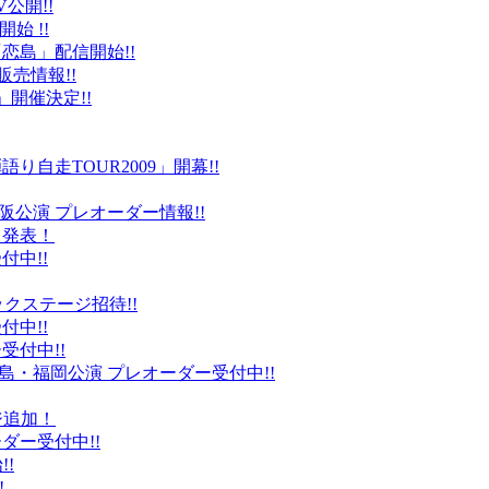
公開!!
始 !!
恋島」配信開始!!
販売情報!!
」開催決定!!
り自走TOUR2009」開幕!!
阪公演 プレオーダー情報!!
て発表！
付中!!
ックステージ招待!!
付中!!
受付中!!
島・福岡公演 プレオーダー受付中!!
ジ追加！
ダー受付中!!
!
!