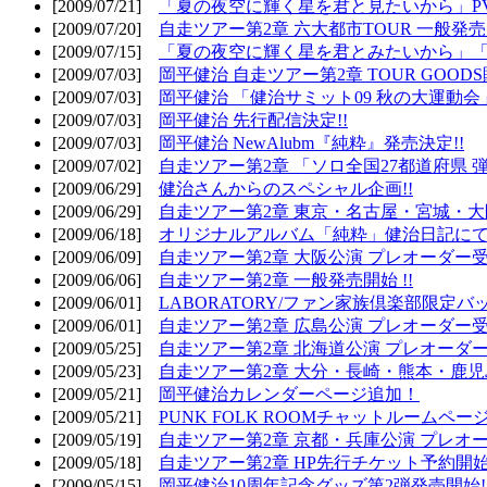
[2009/07/21]
「夏の夜空に輝く星を君と見たいから」PV
[2009/07/20]
自走ツアー第2章 六大都市TOUR 一般発売開
[2009/07/15]
「夏の夜空に輝く星を君とみたいから」「
[2009/07/03]
岡平健治 自走ツアー第2章 TOUR GOODS
[2009/07/03]
岡平健治 「健治サミット09 秋の大運動会
[2009/07/03]
岡平健治 先行配信決定!!
[2009/07/03]
岡平健治 NewAlubm『純粋』発売決定!!
[2009/07/02]
自走ツアー第2章 「ソロ全国27都道府県 弾語
[2009/06/29]
健治さんからのスペシャル企画!!
[2009/06/29]
自走ツアー第2章 東京・名古屋・宮城・大
[2009/06/18]
オリジナルアルバム「純粋」健治日記に
[2009/06/09]
自走ツアー第2章 大阪公演 プレオーダー受
[2009/06/06]
自走ツアー第2章 一般発売開始 !!
[2009/06/01]
LABORATORY/ファン家族倶楽部限定バ
[2009/06/01]
自走ツアー第2章 広島公演 プレオーダー受
[2009/05/25]
自走ツアー第2章 北海道公演 プレオーダー
[2009/05/23]
自走ツアー第2章 大分・長崎・熊本・鹿児
[2009/05/21]
岡平健治カレンダーページ追加！
[2009/05/21]
PUNK FOLK ROOMチャットルームペー
[2009/05/19]
自走ツアー第2章 京都・兵庫公演 プレオー
[2009/05/18]
自走ツアー第2章 HP先行チケット予約開始!
[2009/05/15]
岡平健治10周年記念グッズ第2弾発売開始!