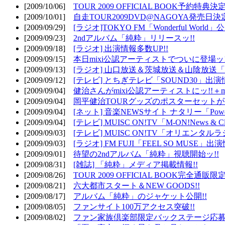
[2009/10/06]
TOUR 2009 OFFICIAL BOOK予約特典決定
[2009/10/01]
自走TOUR2009DVD@NAGOYA発売日決定
[2009/09/29]
[ラジオ]TOKYO FM「Wonderful Wor
[2009/09/23]
2ndアルバム「純粋」リリースッ!!
[2009/09/18]
[ラジオ] 出演情報多数UP!!
[2009/09/15]
本日mixi公認アーティストでついに登場ッ!
[2009/09/13]
[ラジオ] 山口放送＆茨城放送＆山陰放送「遊吟
[2009/09/12]
[テレビ] とちぎテレビ「SOUND30」出演情
[2009/09/04]
健治さんがmixi公認アーティストにッ!!＋m
[2009/09/04]
岡平健治TOURグッズのポスターセットがW
[2009/09/04]
[ネット] 音楽NEWSサイト ナタリー「Powe
[2009/09/04]
[テレビ] MUISC ON!TV「M-ON!News & 
[2009/09/03]
[テレビ] MUISC ON!TV「オリエンタ
[2009/09/03]
[ラジオ] FM FUJI「FEEL SO MUSE」出演
[2009/09/01]
待望の2ndアルバム「純粋」視聴開始ッ!!
[2009/08/31]
[雑誌] 「純粋」メディア掲載情報!!
[2009/08/26]
TOUR 2009 OFFICIAL BOOK完全通
[2009/08/21]
六大都市スタート＆NEW GOODS!!
[2009/08/17]
アルバム「純粋」のジャケット公開!!
[2009/08/05]
ファンサイト100万アクセス突破!!
[2009/08/02]
ファン家族倶楽部限定バックステージ応募開