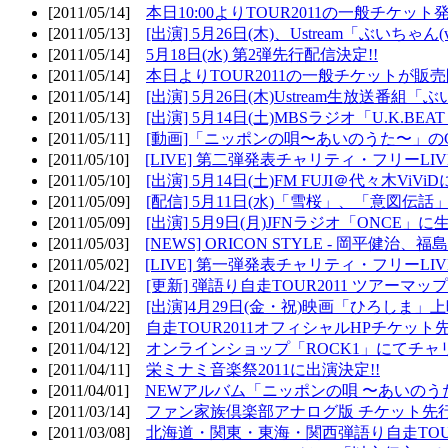
[2011/05/14]
本日10:00よりTOUR2011の一般チケッ
[2011/05/13]
[出演] 5月26日(木)、Ustream「ぶいちゃん(vi
[2011/05/14]
5月18日(水) 第2弾先行配信決定!!
[2011/05/14]
本日よりTOUR2011の一般チケットが販
[2011/05/14]
[出演] 5月26日(木)Ustream生放送番組
[2011/05/13]
[出演] 5月14日(土)MBSラジオ「U.K.BEAT
[2011/05/11]
[動画]「ニッポンの唄〜あいのうた〜」の
[2011/05/10]
[LIVE] 第二弾発表チャリティ・フリーL
[2011/05/10]
[出演] 5月14日(土)FM FUJI＠代々木ViV
[2011/05/09]
[配信] 5月11日(水)「雪桜」、「意図伝話
[2011/05/09]
[出演] 5月9日(月)JFNラジオ「ONCE」に生
[2011/05/03]
[NEWS] ORICON STYLE - 岡平健治
[2011/05/02]
[LIVE] 第一弾発表チャリティ・フリーL
[2011/04/22]
[更新] 弾語り自走TOUR2011 ツアーマッ
[2011/04/22]
[出演]4月29日(金・祝)映画「ひろしま」
[2011/04/20]
自走TOUR2011オフィシャルHPチケット
[2011/04/12]
オンラインショップ「ROCK1」にてチャ
[2011/04/11]
栄ミナミ音楽祭2011に出演決定!!
[2011/04/01]
NEWアルバム「ニッポンの唄 〜あいのう
[2011/03/14]
ファン家族倶楽部アナログ版 チケット先行
[2011/03/08]
北海道・関東・東海・関西弾語り自走TOUR