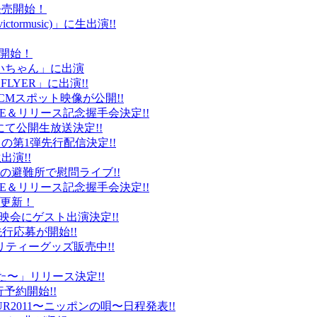
ト発売開始！
ctormusic)」に生出演!!
売開始！
「ぶいちゃん」に出演
 FLYER」に出演!!
CMスポット映像が公開!!
IVE＆リリース記念握手会決定!!
iDにて公開生放送決定!!
」の第1弾先行配信決定!!
出演!!
、福島の避難所で慰問ライブ!!
IVE＆リリース記念握手会決定!!
プ更新！
上映会にゲスト出演決定!!
先行応募が開始!!
リティーグッズ販売中!!
た〜」リリース決定!!
予約開始!!
2011〜ニッポンの唄〜日程発表!!