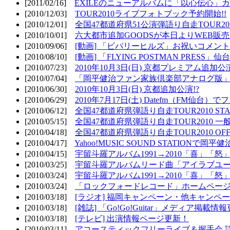
[2011/02/16]
EXILEのニューアルバムに「以心伝心」カ
[2010/12/03]
TOUR2010ライブフォトブック予約開始!!
[2010/12/01]
全国47都道府県51公演弾語り自走TOUR2010
[2010/10/01]
六大都市追加GOODSが本日よりWEB販売開
[2010/09/06]
[動画] 「ビバリーヒルズ」お祝いコメントMO
[2010/08/10]
[動画] 「FLYING POSTMAN PRESS」仙台
[2010/07/23]
2010年10月3日(日) 京都プレミアム追加公
[2010/07/04]
「岡平健治ファン家族倶楽部アナログ版」
[2010/06/30]
2010年10月3日(日) 京都追加公演!?
[2010/06/29]
2010年7月17日(土) Datefm（FM仙
[2010/06/12]
全国47都道府県弾語り自走TOUR2010 STAR
[2010/05/15]
全国47都道府県弾語り自走TOUR2010 一
[2010/04/18]
全国47都道府県弾語り自走TOUR2010 OFF
[2010/04/17]
Yahoo!MUSIC SOUND STATIONで岡
[2010/04/15]
宇留斗羅アルバム1991→2010「喜」「
[2010/03/25]
宇留斗羅アルバムリード曲「アイラブユー」のPV（
[2010/03/24]
宇留斗羅アルバム1991→2010「喜」「怒
[2010/03/24]
「ロックフォードレコード」ホームページOP
[2010/03/18]
[ラジオ] 福岡キャンペーン・他キャンペー
[2010/03/18]
[雑誌] 「Go!Go!Guitar」メディア掲載情報
[2010/03/18]
[テレビ] 出演情報ページ更新！
[2010/03/11]
アコースティックフリーライブ＆握手会 詳