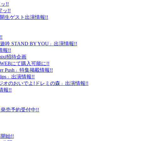
ッ!!
ッ!!
ld」公開生ゲスト出演情報!!
!
 STAND BY YOU」出演情報!!
報!!
ixi招待企画
EBにて購入可能に!!
r Push」特集掲載情報!!
Clips」出演情報!!
ルラジオのおいでよ!ドレミの森」出演情報!!
情報!!
販限定発売予約受付中!!
始!!