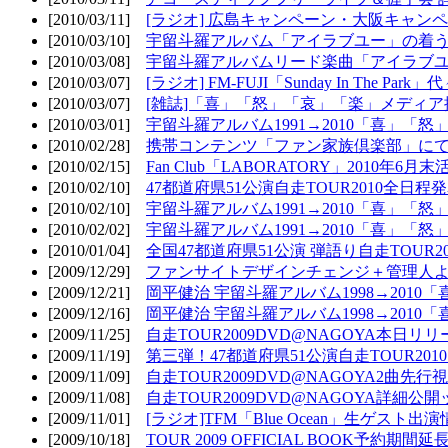
[2010/03/11]
[ラジオ] 広島キャンペーン・大阪キャンペ
[2010/03/10]
宇留斗羅アルバム「アイラブユー」の着う
[2010/03/08]
宇留斗羅アルバムリード楽曲「アイラブユー
[2010/03/07]
[ラジオ] FM-FUJI「Sunday In The Par
[2010/03/07]
[雑誌]「喜」「怒」「哀」「楽」メディア掲
[2010/03/01]
宇留斗羅アルバム1991→2010「喜」「怒
[2010/02/28]
携帯コンテンツ「ファン家族倶楽部」にて
[2010/02/15]
Fan Club「LABORATORY」2010年6月
[2010/02/10]
47都道府県51公演自走TOUR2010全日程
[2010/02/10]
宇留斗羅アルバム1991→2010「喜」「
[2010/02/02]
宇留斗羅アルバム1991→2010「喜」「
[2010/01/04]
全国47都道府県51公演 弾語り自走TOUR2
[2009/12/29]
ファンサイトデザインチェンジ＋管理人
[2009/12/21]
岡平健治 宇留斗羅アルバム1998→2010
[2009/12/16]
岡平健治 宇留斗羅アルバム1998→2010
[2009/11/25]
自走TOUR2009DVD@NAGOYA本日リリ
[2009/11/19]
第三弾！47都道府県51公演自走TOUR20
[2009/11/09]
自走TOUR2009DVD@NAGOYA2曲先行
[2009/11/08]
自走TOUR2009DVD@NAGOYA詳細公開ッ
[2009/11/01]
[ラジオ]TFM「Blue Ocean」生ゲスト出演
[2009/10/18]
TOUR 2009 OFFICIAL BOOK予約期間延長