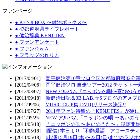
ファンページ
● KENJI BOX 〜健治ボックス〜
● 47都道府県ライブレポート
● 健治辞典 KENJITEN
● ファンアンケート
● ファンＱ＆Ａ
● フラッグの作り方
[2017/04/01]
岡平健治第10章ソロ全国24都道府県32公演
[2012/04/06]
岡平健治ソロ 自走ツアー2012 チケット一
[2012/03/07]
NEWアルバム『ニッポンの唄〜喜びのうた
[2011/09/18]
新健治日記＆3B LAB.☆Sブログのアメブ
[2011/09/06]
MUSIC CLIP集[DVD]リリース決定!!
[2011/07/27]
2011年ファン待望の『KENJI FES』が遂
[2011/05/25]
NEW アルバム「ニッポンの唄 〜あいのうた
[2011/05/18]
「ニッポンの唄〜あいのうた〜」視聴開始!
[2011/05/18]
[配信] 本日より「和願愛語」アコースティッ
[2011/05/18]
[出演] 5月19日(木)〜22日(日)までのラジ