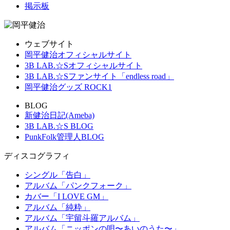
掲示板
ウェブサイト
岡平健治オフィシャルサイト
3B LAB.☆Sオフィシャルサイト
3B LAB.☆Sファンサイト「endless road」
岡平健治グッズ ROCK1
BLOG
新健治日記(Ameba)
3B LAB.☆S BLOG
PunkFolk管理人BLOG
ディスコグラフィ
シングル「告白」
アルバム「パンクフォーク」
カバー「I LOVE GM」
アルバム「純粋」
アルバム「宇留斗羅アルバム」
アルバム「ニッポンの唄〜あいのうた〜」