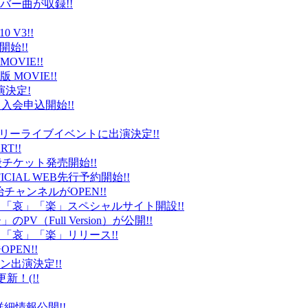
バー曲が収録!!
 V3!!
始!!
VIE!!
版 MOVIE!!
演決定!
入会申込開始!!
台）でフリーライブイベントに出演決定!!
T!!
般チケット発売開始!!
ICIAL WEB先行予約開始!!
平健治チャンネルがOPEN!!
怒」「哀」「楽」スペシャルサイト開設!!
Full Version）が公開!!
」「哀」「楽」リリース!!
EN!!
ン出演決定!!
更新！(!!
細情報公開!!