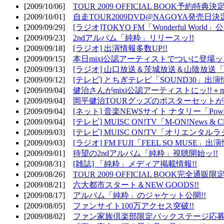
[2009/10/06]
TOUR 2009 OFFICIAL BOOK予約特典決定
[2009/10/01]
自走TOUR2009DVD@NAGOYA発売日決定
[2009/09/29]
[ラジオ]TOKYO FM「Wonderful Wor
[2009/09/23]
2ndアルバム「純粋」リリースッ!!
[2009/09/18]
[ラジオ] 出演情報多数UP!!
[2009/09/15]
本日mixi公認アーティストでついに登場ッ!
[2009/09/13]
[ラジオ] 山口放送＆茨城放送＆山陰放送「遊吟
[2009/09/12]
[テレビ] とちぎテレビ「SOUND30」出演情
[2009/09/04]
健治さんがmixi公認アーティストにッ!!＋m
[2009/09/04]
岡平健治TOURグッズのポスターセットがW
[2009/09/04]
[ネット] 音楽NEWSサイト ナタリー「Powe
[2009/09/04]
[テレビ] MUISC ON!TV「M-ON!News & 
[2009/09/03]
[テレビ] MUISC ON!TV「オリエンタ
[2009/09/03]
[ラジオ] FM FUJI「FEEL SO MUSE」出演
[2009/09/01]
待望の2ndアルバム「純粋」視聴開始ッ!!
[2009/08/31]
[雑誌] 「純粋」メディア掲載情報!!
[2009/08/26]
TOUR 2009 OFFICIAL BOOK完全通
[2009/08/21]
六大都市スタート＆NEW GOODS!!
[2009/08/17]
アルバム「純粋」のジャケット公開!!
[2009/08/05]
ファンサイト100万アクセス突破!!
[2009/08/02]
ファン家族倶楽部限定バックステージ応募開