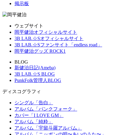
掲示板
ウェブサイト
岡平健治オフィシャルサイト
3B LAB.☆Sオフィシャルサイト
3B LAB.☆Sファンサイト「endless road」
岡平健治グッズ ROCK1
BLOG
新健治日記(Ameba)
3B LAB.☆S BLOG
PunkFolk管理人BLOG
ディスコグラフィ
シングル「告白」
アルバム「パンクフォーク」
カバー「I LOVE GM」
アルバム「純粋」
アルバム「宇留斗羅アルバム」
アルバム「ニッポンの唄〜あいのうた〜」