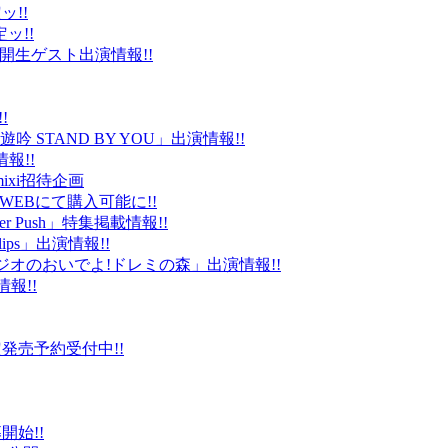
ッ!!
ッ!!
ld」公開生ゲスト出演情報!!
!
 STAND BY YOU」出演情報!!
報!!
ixi招待企画
EBにて購入可能に!!
r Push」特集掲載情報!!
Clips」出演情報!!
ルラジオのおいでよ!ドレミの森」出演情報!!
情報!!
販限定発売予約受付中!!
始!!