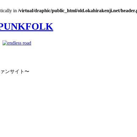
tically in
/virtual/draphic/public_html/old.okahirakenji.net/header
｜
ファンサイト〜