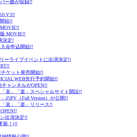
バー曲が収録!!
 V3!!
始!!
VIE!!
版 MOVIE!!
演決定!
入会申込開始!!
台）でフリーライブイベントに出演決定!!
T!!
般チケット発売開始!!
ICIAL WEB先行予約開始!!
平健治チャンネルがOPEN!!
怒」「哀」「楽」スペシャルサイト開設!!
Full Version）が公開!!
」「哀」「楽」リリース!!
EN!!
ン出演決定!!
更新！(!!
細情報公開!!