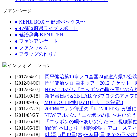
ファンページ
● KENJI BOX 〜健治ボックス〜
● 47都道府県ライブレポート
● 健治辞典 KENJITEN
● ファンアンケート
● ファンＱ＆Ａ
● フラッグの作り方
[2017/04/01]
岡平健治第10章ソロ全国24都道府県32公演
[2012/04/06]
岡平健治ソロ 自走ツアー2012 チケット一
[2012/03/07]
NEWアルバム『ニッポンの唄〜喜びのうた
[2011/09/18]
新健治日記＆3B LAB.☆Sブログのアメブ
[2011/09/06]
MUSIC CLIP集[DVD]リリース決定!!
[2011/07/27]
2011年ファン待望の『KENJI FES』が遂
[2011/05/25]
NEW アルバム「ニッポンの唄 〜あいのうた
[2011/05/18]
「ニッポンの唄〜あいのうた〜」視聴開始!
[2011/05/18]
[配信] 本日より「和願愛語」アコースティッ
[2011/05/18]
[出演] 5月19日(木)〜22日(日)までのラジ