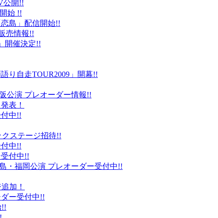
公開!!
始 !!
恋島」配信開始!!
販売情報!!
」開催決定!!
り自走TOUR2009」開幕!!
阪公演 プレオーダー情報!!
て発表！
付中!!
ックステージ招待!!
付中!!
受付中!!
島・福岡公演 プレオーダー受付中!!
ジ追加！
ダー受付中!!
!
!