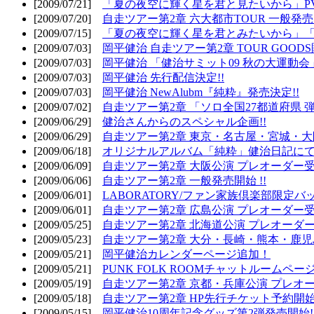
[2009/07/21]
「夏の夜空に輝く星を君と見たいから」PV
[2009/07/20]
自走ツアー第2章 六大都市TOUR 一般発売開
[2009/07/15]
「夏の夜空に輝く星を君とみたいから」「
[2009/07/03]
岡平健治 自走ツアー第2章 TOUR GOODS
[2009/07/03]
岡平健治 「健治サミット09 秋の大運動会
[2009/07/03]
岡平健治 先行配信決定!!
[2009/07/03]
岡平健治 NewAlubm『純粋』発売決定!!
[2009/07/02]
自走ツアー第2章 「ソロ全国27都道府県 弾語
[2009/06/29]
健治さんからのスペシャル企画!!
[2009/06/29]
自走ツアー第2章 東京・名古屋・宮城・大
[2009/06/18]
オリジナルアルバム「純粋」健治日記に
[2009/06/09]
自走ツアー第2章 大阪公演 プレオーダー受
[2009/06/06]
自走ツアー第2章 一般発売開始 !!
[2009/06/01]
LABORATORY/ファン家族倶楽部限定バ
[2009/06/01]
自走ツアー第2章 広島公演 プレオーダー受
[2009/05/25]
自走ツアー第2章 北海道公演 プレオーダー
[2009/05/23]
自走ツアー第2章 大分・長崎・熊本・鹿児
[2009/05/21]
岡平健治カレンダーページ追加！
[2009/05/21]
PUNK FOLK ROOMチャットルームペー
[2009/05/19]
自走ツアー第2章 京都・兵庫公演 プレオー
[2009/05/18]
自走ツアー第2章 HP先行チケット予約開始!
[2009/05/15]
岡平健治10周年記念グッズ第2弾発売開始!