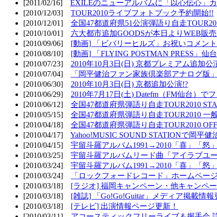
[2011/02/16]
EXILEのニューアルバムに「以心伝心」カ
[2010/12/03]
TOUR2010ライブフォトブック予約開始!!
[2010/12/01]
全国47都道府県51公演弾語り自走TOUR2010
[2010/10/01]
六大都市追加GOODSが本日よりWEB販売開
[2010/09/06]
[動画] 「ビバリーヒルズ」お祝いコメントMO
[2010/08/10]
[動画] 「FLYING POSTMAN PRESS」仙台
[2010/07/23]
2010年10月3日(日) 京都プレミアム追加公
[2010/07/04]
「岡平健治ファン家族倶楽部アナログ版」
[2010/06/30]
2010年10月3日(日) 京都追加公演!?
[2010/06/29]
2010年7月17日(土) Datefm（FM仙
[2010/06/12]
全国47都道府県弾語り自走TOUR2010 STAR
[2010/05/15]
全国47都道府県弾語り自走TOUR2010 一
[2010/04/18]
全国47都道府県弾語り自走TOUR2010 OFF
[2010/04/17]
Yahoo!MUSIC SOUND STATIONで岡
[2010/04/15]
宇留斗羅アルバム1991→2010「喜」「
[2010/03/25]
宇留斗羅アルバムリード曲「アイラブユー」のPV（
[2010/03/24]
宇留斗羅アルバム1991→2010「喜」「怒
[2010/03/24]
「ロックフォードレコード」ホームページOP
[2010/03/18]
[ラジオ] 福岡キャンペーン・他キャンペー
[2010/03/18]
[雑誌] 「Go!Go!Guitar」メディア掲載情報
[2010/03/18]
[テレビ] 出演情報ページ更新！
[2010/03/11]
アコースティックフリーライブ＆握手会 詳