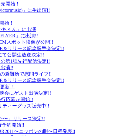
ト発売開始！
ctormusic)」に生出演!!
売開始！
「ぶいちゃん」に出演
 FLYER」に出演!!
CMスポット映像が公開!!
IVE＆リリース記念握手会決定!!
iDにて公開生放送決定!!
」の第1弾先行配信決定!!
出演!!
、福島の避難所で慰問ライブ!!
IVE＆リリース記念握手会決定!!
プ更新！
上映会にゲスト出演決定!!
先行応募が開始!!
リティーグッズ販売中!!
た〜」リリース決定!!
予約開始!!
2011〜ニッポンの唄〜日程発表!!