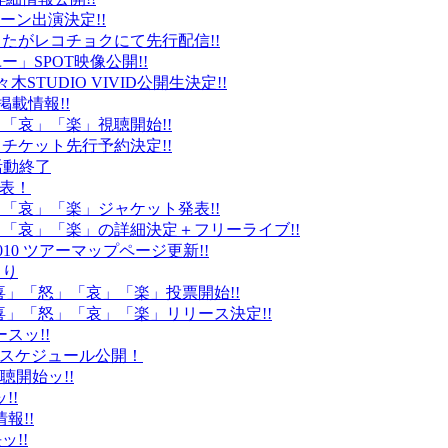
ーン出演決定!!
たがレコチョクにて先行配信!!
」SPOT映像公開!!
k」代々木STUDIO VIVID公開生決定!!
載情報!!
」「哀」「楽」視聴開始!!
チケット先行予約決定!!
末活動終了
発表！
怒」「哀」「楽」ジャケット発表!!
怒」「哀」「楽」の詳細決定＋フリーライブ!!
010 ツアーマップページ更新!!
より
「喜」「怒」「哀」「楽」投票開始!!
「喜」「怒」「哀」「楽」リリース決定!!
ースッ!!
10スケジュール公開！
視聴開始ッ!!
!!
情報!!
ッ!!