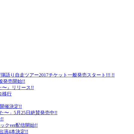
弾語り自走ツアー2017チケット一般発売スタート!!! !!
般発売開始!!
〜』リリース!!
ロ移行
に開催決定!!
〜」5月25日絶賛発売中!!
!
クver配信開始!!
オ出演4本決定!!