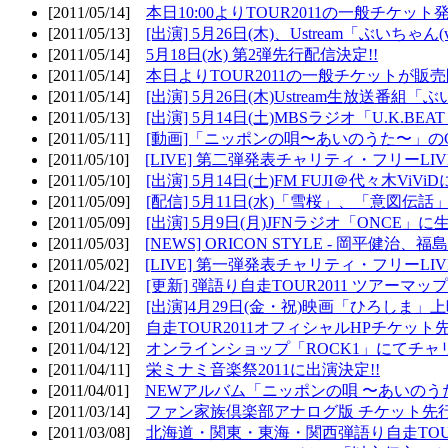
[2011/05/14]
本日10:00よりTOUR2011の一般チケッ
[2011/05/13]
[出演] 5月26日(木)、Ustream「ぶいちゃん(vi
[2011/05/14]
5月18日(水) 第2弾先行配信決定!!
[2011/05/14]
本日よりTOUR2011の一般チケットが販
[2011/05/14]
[出演] 5月26日(木)Ustream生放送番組
[2011/05/13]
[出演] 5月14日(土)MBSラジオ「U.K.BEAT
[2011/05/11]
[動画]「ニッポンの唄〜あいのうた〜」の
[2011/05/10]
[LIVE] 第二弾発表チャリティ・フリーL
[2011/05/10]
[出演] 5月14日(土)FM FUJI＠代々木ViV
[2011/05/09]
[配信] 5月11日(水)「雪桜」、「意図伝話
[2011/05/09]
[出演] 5月9日(月)JFNラジオ「ONCE」に生
[2011/05/03]
[NEWS] ORICON STYLE - 岡平健治
[2011/05/02]
[LIVE] 第一弾発表チャリティ・フリーL
[2011/04/22]
[更新] 弾語り自走TOUR2011 ツアーマッ
[2011/04/22]
[出演]4月29日(金・祝)映画「ひろしま」
[2011/04/20]
自走TOUR2011オフィシャルHPチケット
[2011/04/12]
オンラインショップ「ROCK1」にてチャ
[2011/04/11]
栄ミナミ音楽祭2011に出演決定!!
[2011/04/01]
NEWアルバム「ニッポンの唄 〜あいのう
[2011/03/14]
ファン家族倶楽部アナログ版 チケット先行
[2011/03/08]
北海道・関東・東海・関西弾語り自走TOUR