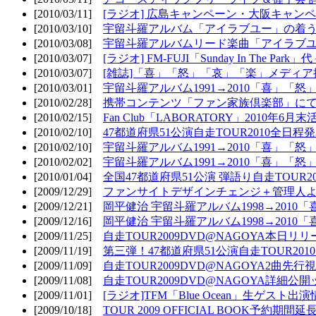
[2010/03/11]
[ラジオ] 広島キャンペーン・大阪キャンペ
[2010/03/10]
宇留斗羅アルバム「アイラブユー」の着う
[2010/03/08]
宇留斗羅アルバムリード楽曲「アイラブユー
[2010/03/07]
[ラジオ] FM-FUJI「Sunday In The Par
[2010/03/07]
[雑誌]「喜」「怒」「哀」「楽」メディア掲
[2010/03/01]
宇留斗羅アルバム1991→2010「喜」「怒
[2010/02/28]
携帯コンテンツ「ファン家族倶楽部」にて
[2010/02/15]
Fan Club「LABORATORY」2010年6月
[2010/02/10]
47都道府県51公演自走TOUR2010全日程
[2010/02/10]
宇留斗羅アルバム1991→2010「喜」「
[2010/02/02]
宇留斗羅アルバム1991→2010「喜」「
[2010/01/04]
全国47都道府県51公演 弾語り自走TOUR2
[2009/12/29]
ファンサイトデザインチェンジ＋管理人
[2009/12/21]
岡平健治 宇留斗羅アルバム1998→2010
[2009/12/16]
岡平健治 宇留斗羅アルバム1998→2010
[2009/11/25]
自走TOUR2009DVD@NAGOYA本日リリ
[2009/11/19]
第三弾！47都道府県51公演自走TOUR20
[2009/11/09]
自走TOUR2009DVD@NAGOYA2曲先行
[2009/11/08]
自走TOUR2009DVD@NAGOYA詳細公開ッ
[2009/11/01]
[ラジオ]TFM「Blue Ocean」生ゲスト出演
[2009/10/18]
TOUR 2009 OFFICIAL BOOK予約期間延長