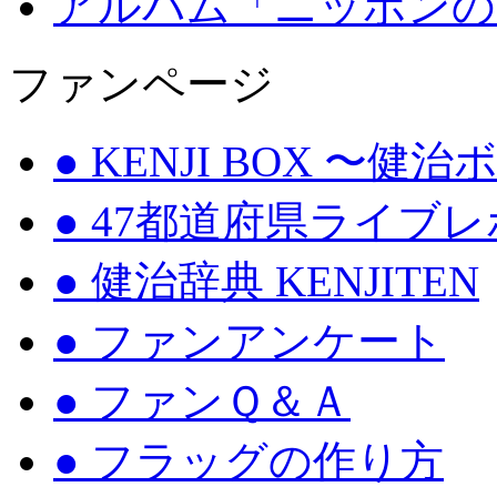
アルバム「ニッポンの
ファンページ
● KENJI BOX 〜健
● 47都道府県ライブ
● 健治辞典 KENJITEN
● ファンアンケート
● ファンＱ＆Ａ
● フラッグの作り方