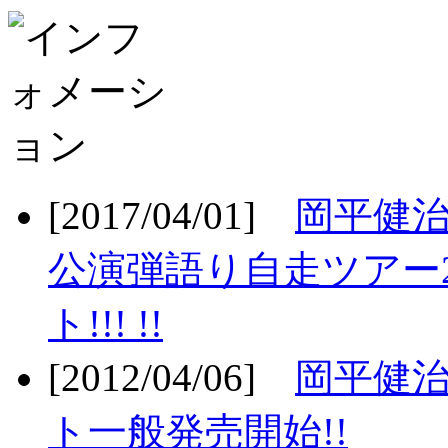
[2017/04/01]
岡平健治
公演弾語り自走ツアー2
ト!!! !!
[2012/04/06]
岡平健治
ト一般発売開始!!