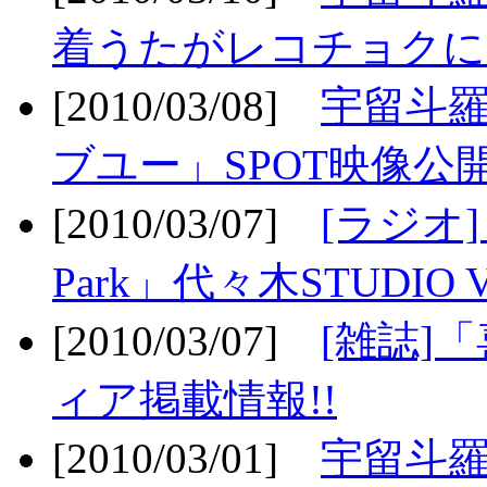
着うたがレコチョクに
[2010/03/08]
宇留斗
ブユー」SPOT映像公開
[2010/03/07]
[ラジオ] F
Park」代々木STUDIO 
[2010/03/07]
[雑誌]
ィア掲載情報!!
[2010/03/01]
宇留斗羅