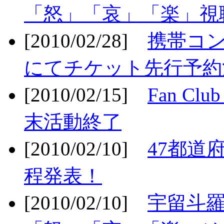
「怒」「哀」「楽」視聴
[2010/02/28]
携帯コ
にてチケット先行予約決
[2010/02/15]
Fan Cl
末活動終了
[2010/02/10]
47都道府
程発表！
[2010/02/10]
宇留斗羅