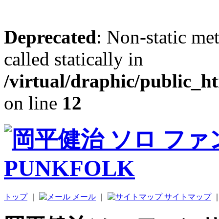
Deprecated
: Non-static me
called statically in
/virtual/draphic/public_h
on line
12
トップ
｜
メール
｜
サイトマップ