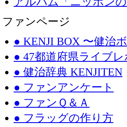
アルバム「ニッポンの
ファンページ
● KENJI BOX 〜健
● 47都道府県ライブ
● 健治辞典 KENJITEN
● ファンアンケート
● ファンＱ＆Ａ
● フラッグの作り方