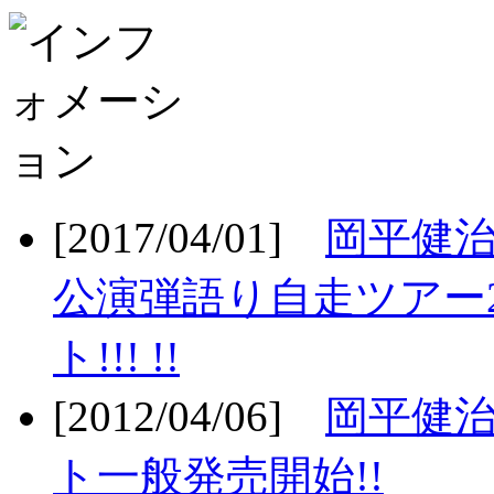
[2017/04/01]
岡平健治
公演弾語り自走ツアー2
ト!!! !!
[2012/04/06]
岡平健治
ト一般発売開始!!