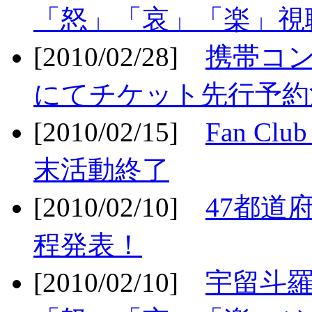
「怒」「哀」「楽」視聴
[2010/02/28]
携帯コ
にてチケット先行予約決
[2010/02/15]
Fan Cl
末活動終了
[2010/02/10]
47都道府
程発表！
[2010/02/10]
宇留斗羅