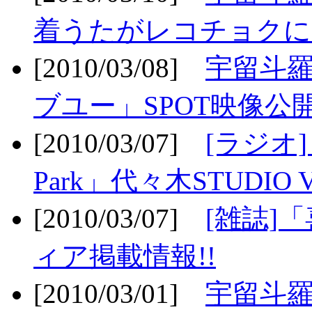
着うたがレコチョクに
[2010/03/08]
宇留斗
ブユー」SPOT映像公開
[2010/03/07]
[ラジオ] F
Park」代々木STUDIO 
[2010/03/07]
[雑誌]
ィア掲載情報!!
[2010/03/01]
宇留斗羅