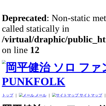
Deprecated
: Non-static me
called statically in
/virtual/draphic/public_h
on line
12
トップ
｜
メール
｜
サイトマップ