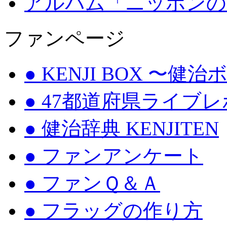
アルバム「ニッポンの
ファンページ
● KENJI BOX 〜健
● 47都道府県ライブ
● 健治辞典 KENJITEN
● ファンアンケート
● ファンＱ＆Ａ
● フラッグの作り方