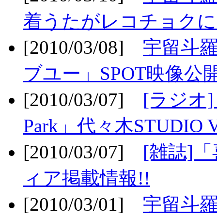
着うたがレコチョクに
[2010/03/08]
宇留斗
ブユー」SPOT映像公開
[2010/03/07]
[ラジオ] F
Park」代々木STUDIO 
[2010/03/07]
[雑誌]
ィア掲載情報!!
[2010/03/01]
宇留斗羅