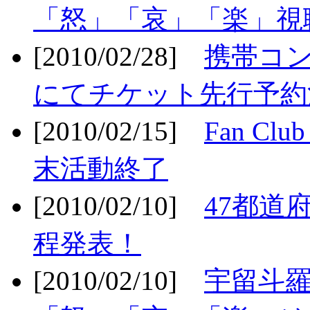
「怒」「哀」「楽」視聴
[2010/02/28]
携帯コ
にてチケット先行予約決
[2010/02/15]
Fan Cl
末活動終了
[2010/02/10]
47都道府
程発表！
[2010/02/10]
宇留斗羅