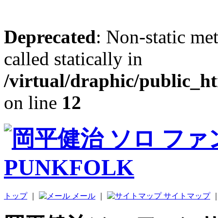
Deprecated
: Non-static me
called statically in
/virtual/draphic/public_h
on line
12
トップ
｜
メール
｜
サイトマップ