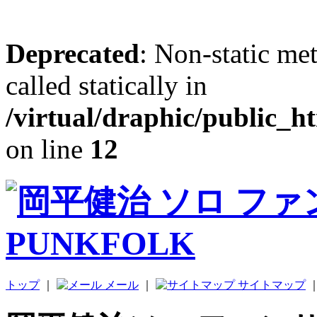
Deprecated
: Non-static me
called statically in
/virtual/draphic/public_h
on line
12
トップ
｜
メール
｜
サイトマップ