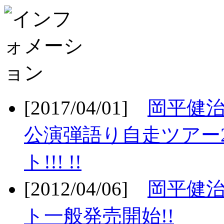
[2017/04/01]
岡平健治
公演弾語り自走ツアー2
ト!!! !!
[2012/04/06]
岡平健治
ト一般発売開始!!