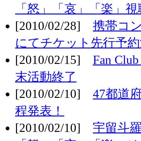
「怒」「哀」「楽」視聴
[2010/02/28]
携帯コ
にてチケット先行予約決
[2010/02/15]
Fan Cl
末活動終了
[2010/02/10]
47都道府
程発表！
[2010/02/10]
宇留斗羅