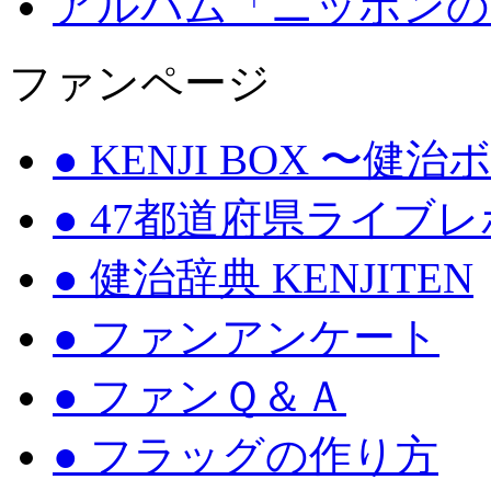
アルバム「ニッポンの
ファンページ
● KENJI BOX 〜健
● 47都道府県ライブ
● 健治辞典 KENJITEN
● ファンアンケート
● ファンＱ＆Ａ
● フラッグの作り方