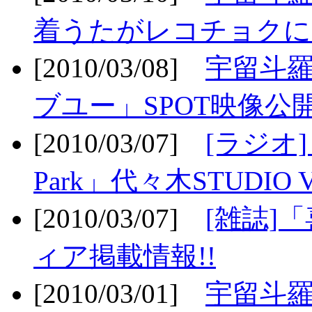
着うたがレコチョクに
[2010/03/08]
宇留斗
ブユー」SPOT映像公開
[2010/03/07]
[ラジオ] F
Park」代々木STUDIO 
[2010/03/07]
[雑誌]
ィア掲載情報!!
[2010/03/01]
宇留斗羅