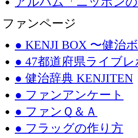
アルバム「ニッポンの
ファンページ
● KENJI BOX 〜健
● 47都道府県ライブ
● 健治辞典 KENJITEN
● ファンアンケート
● ファンＱ＆Ａ
● フラッグの作り方