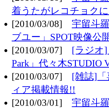
着うたがレコチョクに
[2010/03/08]
宇留斗
ブユー」SPOT映像公開
[2010/03/07]
[ラジオ] F
Park」代々木STUDIO 
[2010/03/07]
[雑誌]
ィア掲載情報!!
[2010/03/01]
宇留斗羅