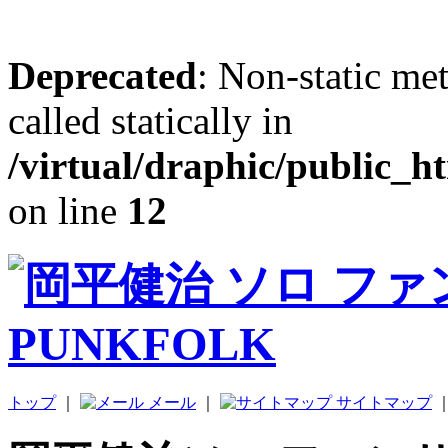
Deprecated
: Non-static me
called statically in
/virtual/draphic/public_h
on line
12
トップ
｜
メール
｜
サイトマップ