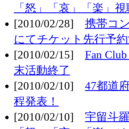
「怒」「哀」「楽」視聴
[2010/02/28]
携帯コ
にてチケット先行予約決
[2010/02/15]
Fan Cl
末活動終了
[2010/02/10]
47都道府
程発表！
[2010/02/10]
宇留斗羅