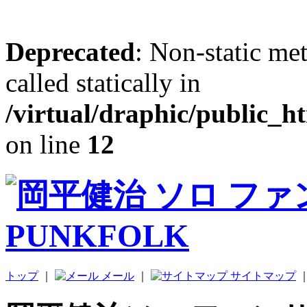
Deprecated
: Non-static me
called statically in
/virtual/draphic/public_h
on line
12
トップ
｜
メール
｜
サイトマップ