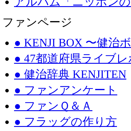
アルバム「ニッポンの
ファンページ
● KENJI BOX 〜健
● 47都道府県ライブ
● 健治辞典 KENJITEN
● ファンアンケート
● ファンＱ＆Ａ
● フラッグの作り方