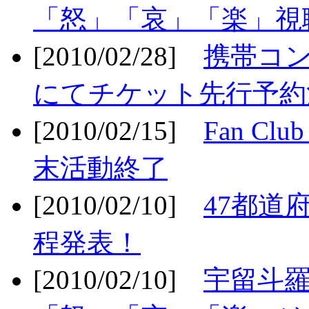
「怒」「哀」「楽」視聴
[2010/02/28]
携帯コ
にてチケット先行予約決
[2010/02/15]
Fan Cl
末活動終了
[2010/02/10]
47都道府
程発表！
[2010/02/10]
宇留斗羅