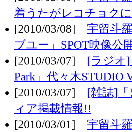
着うたがレコチョクに
[2010/03/08]
宇留斗
ブユー」SPOT映像公開
[2010/03/07]
[ラジオ] F
Park」代々木STUDIO 
[2010/03/07]
[雑誌]
ィア掲載情報!!
[2010/03/01]
宇留斗羅