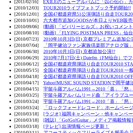
[2011/02/16]
EXILEのニューアルバムに「以心伝心」カ
[2010/12/03]
TOUR2010ライブフォトブック予約開始!!
[2010/12/01]
全国47都道府県51公演弾語り自走TOUR2010
[2010/10/01]
六大都市追加GOODSが本日よりWEB販売開
[2010/09/06]
[動画] 「ビバリーヒルズ」お祝いコメントMO
[2010/08/10]
[動画] 「FLYING POSTMAN PRESS」仙台
[2010/07/23]
2010年10月3日(日) 京都プレミアム追加公
[2010/07/04]
「岡平健治ファン家族倶楽部アナログ版」
[2010/06/30]
2010年10月3日(日) 京都追加公演!?
[2010/06/29]
2010年7月17日(土) Datefm（FM仙
[2010/06/12]
全国47都道府県弾語り自走TOUR2010 STAR
[2010/05/15]
全国47都道府県弾語り自走TOUR2010 一
[2010/04/18]
全国47都道府県弾語り自走TOUR2010 OFF
[2010/04/17]
Yahoo!MUSIC SOUND STATIONで岡
[2010/04/15]
宇留斗羅アルバム1991→2010「喜」「
[2010/03/25]
宇留斗羅アルバムリード曲「アイラブユー」のPV（
[2010/03/24]
宇留斗羅アルバム1991→2010「喜」「怒
[2010/03/24]
「ロックフォードレコード」ホームページOP
[2010/03/18]
[ラジオ] 福岡キャンペーン・他キャンペー
[2010/03/18]
[雑誌] 「Go!Go!Guitar」メディア掲載情報
[2010/03/18]
[テレビ] 出演情報ページ更新！
[2010/03/11]
アコースティックフリーライブ＆握手会 詳