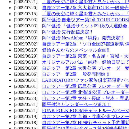
[2009/07/21]
「夏の夜空に輝く星を君と見たいから」PV
[2009/07/20]
自走ツアー第2章 六大都市TOUR 一般発売開
[2009/07/15]
「夏の夜空に輝く星を君とみたいから」「
[2009/07/03]
岡平健治 自走ツアー第2章 TOUR GOODS
[2009/07/03]
岡平健治 「健治サミット09 秋の大運動会
[2009/07/03]
岡平健治 先行配信決定!!
[2009/07/03]
岡平健治 NewAlubm『純粋』発売決定!!
[2009/07/02]
自走ツアー第2章 「ソロ全国27都道府県 弾語
[2009/06/29]
健治さんからのスペシャル企画!!
[2009/06/29]
自走ツアー第2章 東京・名古屋・宮城・大
[2009/06/18]
オリジナルアルバム「純粋」健治日記に
[2009/06/09]
自走ツアー第2章 大阪公演 プレオーダー受
[2009/06/06]
自走ツアー第2章 一般発売開始 !!
[2009/06/01]
LABORATORY/ファン家族倶楽部限定バ
[2009/06/01]
自走ツアー第2章 広島公演 プレオーダー受
[2009/05/25]
自走ツアー第2章 北海道公演 プレオーダー
[2009/05/23]
自走ツアー第2章 大分・長崎・熊本・鹿児
[2009/05/21]
岡平健治カレンダーページ追加！
[2009/05/21]
PUNK FOLK ROOMチャットルームペー
[2009/05/19]
自走ツアー第2章 京都・兵庫公演 プレオー
[2009/05/18]
自走ツアー第2章 HP先行チケット予約開始!
[2009/05/15]
岡平健治10周年記念グッズ第2弾発売開始!