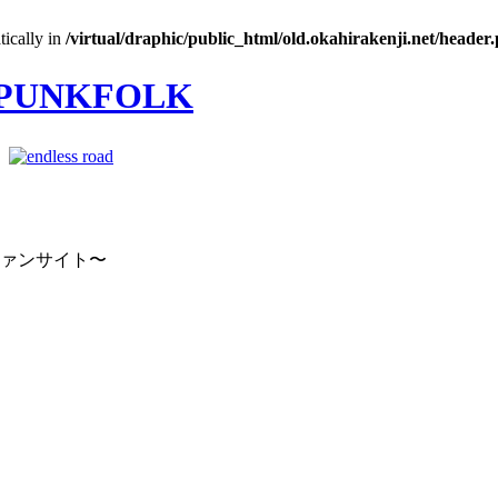
tically in
/virtual/draphic/public_html/old.okahirakenji.net/header
｜
ファンサイト〜