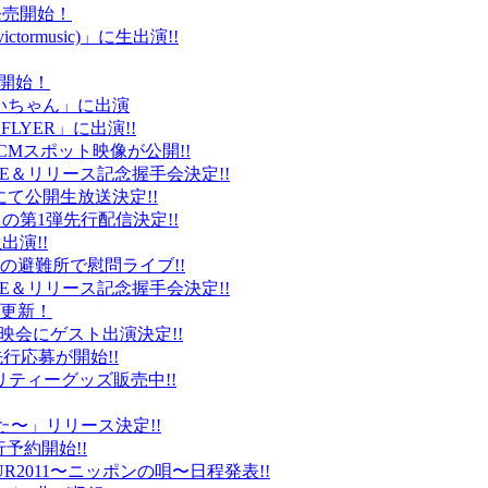
ト発売開始！
ctormusic)」に生出演!!
売開始！
「ぶいちゃん」に出演
 FLYER」に出演!!
CMスポット映像が公開!!
IVE＆リリース記念握手会決定!!
iDにて公開生放送決定!!
」の第1弾先行配信決定!!
出演!!
、福島の避難所で慰問ライブ!!
IVE＆リリース記念握手会決定!!
プ更新！
上映会にゲスト出演決定!!
先行応募が開始!!
リティーグッズ販売中!!
た〜」リリース決定!!
予約開始!!
2011〜ニッポンの唄〜日程発表!!