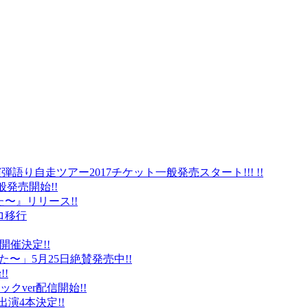
弾語り自走ツアー2017チケット一般発売スタート!!! !!
般発売開始!!
〜』リリース!!
ロ移行
に開催決定!!
〜」5月25日絶賛発売中!!
!
クver配信開始!!
オ出演4本決定!!