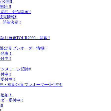
公開!!
始 !!
恋島」配信開始!!
販売情報!!
」開催決定!!
り自走TOUR2009」開幕!!
阪公演 プレオーダー情報!!
て発表！
付中!!
ックステージ招待!!
付中!!
受付中!!
島・福岡公演 プレオーダー受付中!!
ジ追加！
ダー受付中!!
!
!