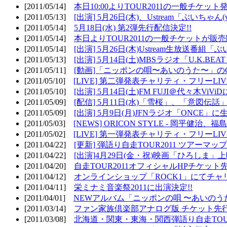
[2011/05/14]
本日10:00よりTOUR2011の一般チケッ
[2011/05/13]
[出演] 5月26日(木)、Ustream「ぶいちゃん(vi
[2011/05/14]
5月18日(水) 第2弾先行配信決定!!
[2011/05/14]
本日よりTOUR2011の一般チケットが販
[2011/05/14]
[出演] 5月26日(木)Ustream生放送番組
[2011/05/13]
[出演] 5月14日(土)MBSラジオ「U.K.BEAT
[2011/05/11]
[動画]「ニッポンの唄〜あいのうた〜」の
[2011/05/10]
[LIVE] 第二弾発表チャリティ・フリーL
[2011/05/10]
[出演] 5月14日(土)FM FUJI＠代々木ViV
[2011/05/09]
[配信] 5月11日(水)「雪桜」、「意図伝話
[2011/05/09]
[出演] 5月9日(月)JFNラジオ「ONCE」に生
[2011/05/03]
[NEWS] ORICON STYLE - 岡平健治
[2011/05/02]
[LIVE] 第一弾発表チャリティ・フリーL
[2011/04/22]
[更新] 弾語り自走TOUR2011 ツアーマッ
[2011/04/22]
[出演]4月29日(金・祝)映画「ひろしま」
[2011/04/20]
自走TOUR2011オフィシャルHPチケット
[2011/04/12]
オンラインショップ「ROCK1」にてチャ
[2011/04/11]
栄ミナミ音楽祭2011に出演決定!!
[2011/04/01]
NEWアルバム「ニッポンの唄 〜あいのう
[2011/03/14]
ファン家族倶楽部アナログ版 チケット先行
[2011/03/08]
北海道・関東・東海・関西弾語り自走TOUR