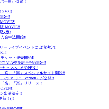
バー曲が収録!!
 V3!!
始!!
VIE!!
版 MOVIE!!
演決定!
入会申込開始!!
台）でフリーライブイベントに出演決定!!
T!!
般チケット発売開始!!
ICIAL WEB先行予約開始!!
平健治チャンネルがOPEN!!
怒」「哀」「楽」スペシャルサイト開設!!
Full Version）が公開!!
」「哀」「楽」リリース!!
EN!!
ン出演決定!!
更新！(!!
細情報公開!!