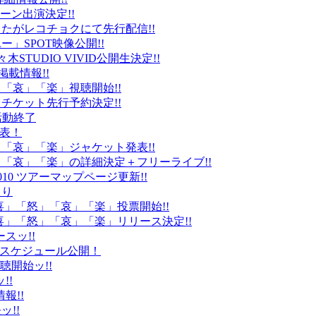
ーン出演決定!!
たがレコチョクにて先行配信!!
」SPOT映像公開!!
k」代々木STUDIO VIVID公開生決定!!
載情報!!
」「哀」「楽」視聴開始!!
チケット先行予約決定!!
末活動終了
発表！
怒」「哀」「楽」ジャケット発表!!
怒」「哀」「楽」の詳細決定＋フリーライブ!!
010 ツアーマップページ更新!!
より
「喜」「怒」「哀」「楽」投票開始!!
「喜」「怒」「哀」「楽」リリース決定!!
ースッ!!
10スケジュール公開！
視聴開始ッ!!
!!
情報!!
ッ!!