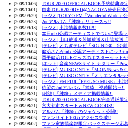
[2009/10/06]
TOUR 2009 OFFICIAL BOOK予約特典決定
[2009/10/01]
自走TOUR2009DVD@NAGOYA発売日決定
[2009/09/29]
[ラジオ]TOKYO FM「Wonderful Wor
[2009/09/23]
2ndアルバム「純粋」リリースッ!!
[2009/09/18]
[ラジオ] 出演情報多数UP!!
[2009/09/15]
本日mixi公認アーティストでついに登場ッ!
[2009/09/13]
[ラジオ] 山口放送＆茨城放送＆山陰放送「遊吟
[2009/09/12]
[テレビ] とちぎテレビ「SOUND30」出演情
[2009/09/04]
健治さんがmixi公認アーティストにッ!!＋m
[2009/09/04]
岡平健治TOURグッズのポスターセットがW
[2009/09/04]
[ネット] 音楽NEWSサイト ナタリー「Powe
[2009/09/04]
[テレビ] MUISC ON!TV「M-ON!News & 
[2009/09/03]
[テレビ] MUISC ON!TV「オリエンタ
[2009/09/03]
[ラジオ] FM FUJI「FEEL SO MUSE」出演
[2009/09/01]
待望の2ndアルバム「純粋」視聴開始ッ!!
[2009/08/31]
[雑誌] 「純粋」メディア掲載情報!!
[2009/08/26]
TOUR 2009 OFFICIAL BOOK完全通
[2009/08/21]
六大都市スタート＆NEW GOODS!!
[2009/08/17]
アルバム「純粋」のジャケット公開!!
[2009/08/05]
ファンサイト100万アクセス突破!!
[2009/08/02]
ファン家族倶楽部限定バックステージ応募開