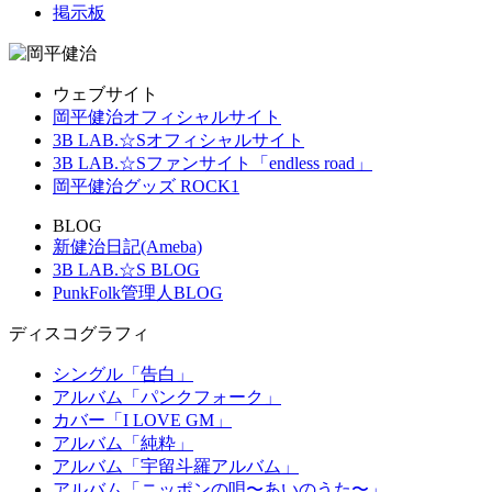
掲示板
ウェブサイト
岡平健治オフィシャルサイト
3B LAB.☆Sオフィシャルサイト
3B LAB.☆Sファンサイト「endless road」
岡平健治グッズ ROCK1
BLOG
新健治日記(Ameba)
3B LAB.☆S BLOG
PunkFolk管理人BLOG
ディスコグラフィ
シングル「告白」
アルバム「パンクフォーク」
カバー「I LOVE GM」
アルバム「純粋」
アルバム「宇留斗羅アルバム」
アルバム「ニッポンの唄〜あいのうた〜」