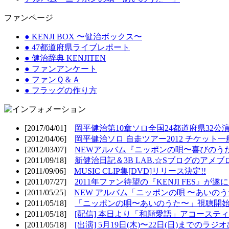
ファンページ
● KENJI BOX 〜健治ボックス〜
● 47都道府県ライブレポート
● 健治辞典 KENJITEN
● ファンアンケート
● ファンＱ＆Ａ
● フラッグの作り方
[2017/04/01]
岡平健治第10章ソロ全国24都道府県32公演
[2012/04/06]
岡平健治ソロ 自走ツアー2012 チケット一
[2012/03/07]
NEWアルバム『ニッポンの唄〜喜びのうた
[2011/09/18]
新健治日記＆3B LAB.☆Sブログのアメブ
[2011/09/06]
MUSIC CLIP集[DVD]リリース決定!!
[2011/07/27]
2011年ファン待望の『KENJI FES』が遂
[2011/05/25]
NEW アルバム「ニッポンの唄 〜あいのうた
[2011/05/18]
「ニッポンの唄〜あいのうた〜」視聴開始!
[2011/05/18]
[配信] 本日より「和願愛語」アコースティッ
[2011/05/18]
[出演] 5月19日(木)〜22日(日)までのラジ