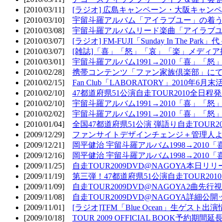
[2010/03/11]
[ラジオ] 広島キャンペーン・大阪キャンペ
[2010/03/10]
宇留斗羅アルバム「アイラブユー」の着う
[2010/03/08]
宇留斗羅アルバムリード楽曲「アイラブユー
[2010/03/07]
[ラジオ] FM-FUJI「Sunday In The Par
[2010/03/07]
[雑誌]「喜」「怒」「哀」「楽」メディア掲
[2010/03/01]
宇留斗羅アルバム1991→2010「喜」「怒
[2010/02/28]
携帯コンテンツ「ファン家族倶楽部」にて
[2010/02/15]
Fan Club「LABORATORY」2010年6月
[2010/02/10]
47都道府県51公演自走TOUR2010全日程
[2010/02/10]
宇留斗羅アルバム1991→2010「喜」「
[2010/02/02]
宇留斗羅アルバム1991→2010「喜」「
[2010/01/04]
全国47都道府県51公演 弾語り自走TOUR2
[2009/12/29]
ファンサイトデザインチェンジ＋管理人
[2009/12/21]
岡平健治 宇留斗羅アルバム1998→2010
[2009/12/16]
岡平健治 宇留斗羅アルバム1998→2010
[2009/11/25]
自走TOUR2009DVD@NAGOYA本日リリ
[2009/11/19]
第三弾！47都道府県51公演自走TOUR20
[2009/11/09]
自走TOUR2009DVD@NAGOYA2曲先行
[2009/11/08]
自走TOUR2009DVD@NAGOYA詳細公開ッ
[2009/11/01]
[ラジオ]TFM「Blue Ocean」生ゲスト出演
[2009/10/18]
TOUR 2009 OFFICIAL BOOK予約期間延長