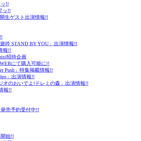
ッ!!
ッ!!
ld」公開生ゲスト出演情報!!
!
 STAND BY YOU」出演情報!!
報!!
ixi招待企画
EBにて購入可能に!!
r Push」特集掲載情報!!
Clips」出演情報!!
ルラジオのおいでよ!ドレミの森」出演情報!!
情報!!
販限定発売予約受付中!!
始!!