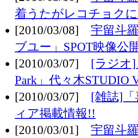
着うたがレコチョクに
[2010/03/08]
宇留斗
ブユー」SPOT映像公開
[2010/03/07]
[ラジオ] F
Park」代々木STUDIO 
[2010/03/07]
[雑誌]
ィア掲載情報!!
[2010/03/01]
宇留斗羅