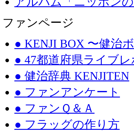
アルバム「ニッポンの
ファンページ
● KENJI BOX 〜健
● 47都道府県ライブ
● 健治辞典 KENJITEN
● ファンアンケート
● ファンＱ＆Ａ
● フラッグの作り方