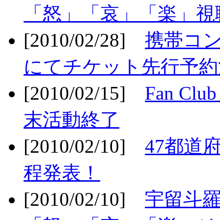
「怒」「哀」「楽」視聴
[2010/02/28]
携帯コ
にてチケット先行予約決
[2010/02/15]
Fan Cl
末活動終了
[2010/02/10]
47都道府
程発表！
[2010/02/10]
宇留斗羅