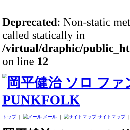
Deprecated
: Non-static me
called statically in
/virtual/draphic/public_h
on line
12
トップ
｜
メール
｜
サイトマップ