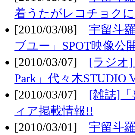
着うたがレコチョクに
[2010/03/08]
宇留斗
ブユー」SPOT映像公開
[2010/03/07]
[ラジオ] F
Park」代々木STUDIO 
[2010/03/07]
[雑誌]
ィア掲載情報!!
[2010/03/01]
宇留斗羅