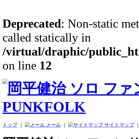
Deprecated
: Non-static me
called statically in
/virtual/draphic/public_h
on line
12
トップ
｜
メール
｜
サイトマップ