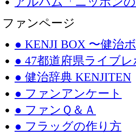
アルバム「ニッポンの
ファンページ
● KENJI BOX 〜健
● 47都道府県ライブ
● 健治辞典 KENJITEN
● ファンアンケート
● ファンＱ＆Ａ
● フラッグの作り方