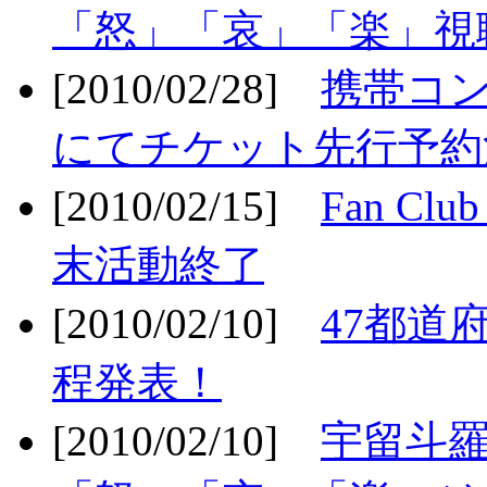
「怒」「哀」「楽」視聴
[2010/02/28]
携帯コ
にてチケット先行予約決
[2010/02/15]
Fan Cl
末活動終了
[2010/02/10]
47都道府
程発表！
[2010/02/10]
宇留斗羅