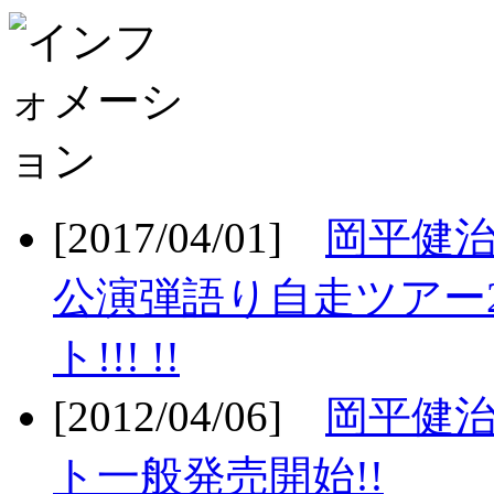
[2017/04/01]
岡平健治
公演弾語り自走ツアー2
ト!!! !!
[2012/04/06]
岡平健治
ト一般発売開始!!