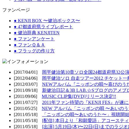
ファンページ
● KENJI BOX 〜健治ボックス〜
● 47都道府県ライブレポート
● 健治辞典 KENJITEN
● ファンアンケート
● ファンＱ＆Ａ
● フラッグの作り方
[2017/04/01]
岡平健治第10章ソロ全国24都道府県32公演
[2012/04/06]
岡平健治ソロ 自走ツアー2012 チケット一
[2012/03/07]
NEWアルバム『ニッポンの唄〜喜びのうた
[2011/09/18]
新健治日記＆3B LAB.☆Sブログのアメブ
[2011/09/06]
MUSIC CLIP集[DVD]リリース決定!!
[2011/07/27]
2011年ファン待望の『KENJI FES』が遂
[2011/05/25]
NEW アルバム「ニッポンの唄 〜あいのうた
[2011/05/18]
「ニッポンの唄〜あいのうた〜」視聴開始!
[2011/05/18]
[配信] 本日より「和願愛語」アコースティッ
[2011/05/18]
[出演] 5月19日(木)〜22日(日)までのラジ