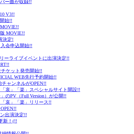
バー曲が収録!!
 V3!!
始!!
VIE!!
版 MOVIE!!
演決定!
入会申込開始!!
台）でフリーライブイベントに出演決定!!
T!!
般チケット発売開始!!
ICIAL WEB先行予約開始!!
平健治チャンネルがOPEN!!
怒」「哀」「楽」スペシャルサイト開設!!
Full Version）が公開!!
」「哀」「楽」リリース!!
EN!!
ン出演決定!!
更新！(!!
細情報公開!!