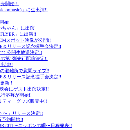
ト発売開始！
ctormusic)」に生出演!!
売開始！
「ぶいちゃん」に出演
 FLYER」に出演!!
CMスポット映像が公開!!
IVE＆リリース記念握手会決定!!
iDにて公開生放送決定!!
」の第1弾先行配信決定!!
出演!!
、福島の避難所で慰問ライブ!!
IVE＆リリース記念握手会決定!!
プ更新！
上映会にゲスト出演決定!!
先行応募が開始!!
リティーグッズ販売中!!
た〜」リリース決定!!
予約開始!!
2011〜ニッポンの唄〜日程発表!!