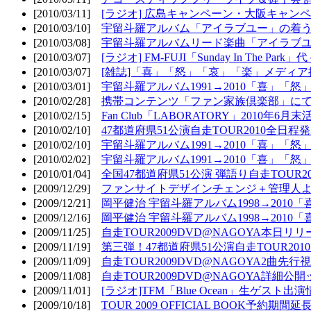
[2010/03/11]
[ラジオ] 広島キャンペーン・大阪キャンペ
[2010/03/10]
宇留斗羅アルバム「アイラブユー」の着う
[2010/03/08]
宇留斗羅アルバムリード楽曲「アイラブユー
[2010/03/07]
[ラジオ] FM-FUJI「Sunday In The Par
[2010/03/07]
[雑誌]「喜」「怒」「哀」「楽」メディア掲
[2010/03/01]
宇留斗羅アルバム1991→2010「喜」「怒
[2010/02/28]
携帯コンテンツ「ファン家族倶楽部」にて
[2010/02/15]
Fan Club「LABORATORY」2010年6月
[2010/02/10]
47都道府県51公演自走TOUR2010全日程
[2010/02/10]
宇留斗羅アルバム1991→2010「喜」「
[2010/02/02]
宇留斗羅アルバム1991→2010「喜」「
[2010/01/04]
全国47都道府県51公演 弾語り自走TOUR2
[2009/12/29]
ファンサイトデザインチェンジ＋管理人
[2009/12/21]
岡平健治 宇留斗羅アルバム1998→2010
[2009/12/16]
岡平健治 宇留斗羅アルバム1998→2010
[2009/11/25]
自走TOUR2009DVD@NAGOYA本日リリ
[2009/11/19]
第三弾！47都道府県51公演自走TOUR20
[2009/11/09]
自走TOUR2009DVD@NAGOYA2曲先行
[2009/11/08]
自走TOUR2009DVD@NAGOYA詳細公開ッ
[2009/11/01]
[ラジオ]TFM「Blue Ocean」生ゲスト出演
[2009/10/18]
TOUR 2009 OFFICIAL BOOK予約期間延長