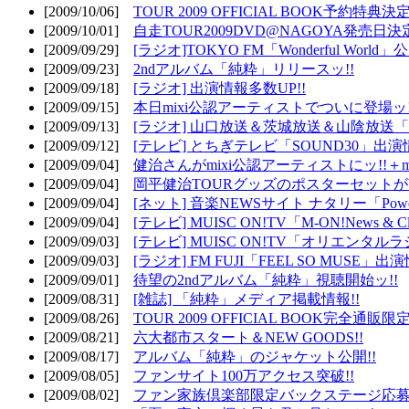
[2009/10/06]
TOUR 2009 OFFICIAL BOOK予約特典決定
[2009/10/01]
自走TOUR2009DVD@NAGOYA発売日決定
[2009/09/29]
[ラジオ]TOKYO FM「Wonderful Wor
[2009/09/23]
2ndアルバム「純粋」リリースッ!!
[2009/09/18]
[ラジオ] 出演情報多数UP!!
[2009/09/15]
本日mixi公認アーティストでついに登場ッ!
[2009/09/13]
[ラジオ] 山口放送＆茨城放送＆山陰放送「遊吟
[2009/09/12]
[テレビ] とちぎテレビ「SOUND30」出演情
[2009/09/04]
健治さんがmixi公認アーティストにッ!!＋m
[2009/09/04]
岡平健治TOURグッズのポスターセットがW
[2009/09/04]
[ネット] 音楽NEWSサイト ナタリー「Powe
[2009/09/04]
[テレビ] MUISC ON!TV「M-ON!News & 
[2009/09/03]
[テレビ] MUISC ON!TV「オリエンタ
[2009/09/03]
[ラジオ] FM FUJI「FEEL SO MUSE」出演
[2009/09/01]
待望の2ndアルバム「純粋」視聴開始ッ!!
[2009/08/31]
[雑誌] 「純粋」メディア掲載情報!!
[2009/08/26]
TOUR 2009 OFFICIAL BOOK完全通
[2009/08/21]
六大都市スタート＆NEW GOODS!!
[2009/08/17]
アルバム「純粋」のジャケット公開!!
[2009/08/05]
ファンサイト100万アクセス突破!!
[2009/08/02]
ファン家族倶楽部限定バックステージ応募開