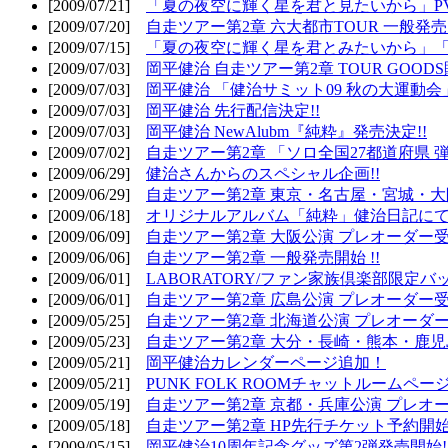
[2009/07/21]
「夏の夜空に輝く星を君と見たいから」PV
[2009/07/20]
自走ツアー第2章 六大都市TOUR 一般発売開
[2009/07/15]
「夏の夜空に輝く星を君とみたいから」「
[2009/07/03]
岡平健治 自走ツアー第2章 TOUR GOODS
[2009/07/03]
岡平健治 「健治サミット09 秋の大運動会
[2009/07/03]
岡平健治 先行配信決定!!
[2009/07/03]
岡平健治 NewAlubm『純粋』発売決定!!
[2009/07/02]
自走ツアー第2章 「ソロ全国27都道府県 弾語
[2009/06/29]
健治さんからのスペシャル企画!!
[2009/06/29]
自走ツアー第2章 東京・名古屋・宮城・大
[2009/06/18]
オリジナルアルバム「純粋」健治日記に
[2009/06/09]
自走ツアー第2章 大阪公演 プレオーダー受
[2009/06/06]
自走ツアー第2章 一般発売開始 !!
[2009/06/01]
LABORATORY/ファン家族倶楽部限定バ
[2009/06/01]
自走ツアー第2章 広島公演 プレオーダー受
[2009/05/25]
自走ツアー第2章 北海道公演 プレオーダー
[2009/05/23]
自走ツアー第2章 大分・長崎・熊本・鹿児
[2009/05/21]
岡平健治カレンダーページ追加！
[2009/05/21]
PUNK FOLK ROOMチャットルームペー
[2009/05/19]
自走ツアー第2章 京都・兵庫公演 プレオー
[2009/05/18]
自走ツアー第2章 HP先行チケット予約開始!
[2009/05/15]
岡平健治10周年記念グッズ第2弾発売開始!