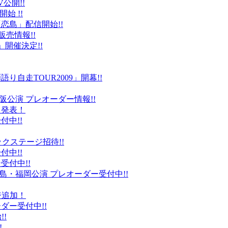
公開!!
始 !!
恋島」配信開始!!
販売情報!!
」開催決定!!
り自走TOUR2009」開幕!!
阪公演 プレオーダー情報!!
て発表！
付中!!
ックステージ招待!!
付中!!
受付中!!
島・福岡公演 プレオーダー受付中!!
ジ追加！
ダー受付中!!
!
!