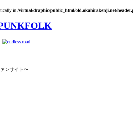
tically in
/virtual/draphic/public_html/old.okahirakenji.net/header
｜
ファンサイト〜