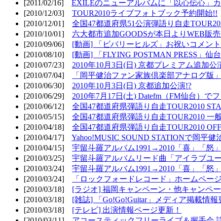
[2011/02/16]
EXILEのニューアルバムに「以心伝心」カ
[2010/12/03]
TOUR2010ライブフォトブック予約開始!!
[2010/12/01]
全国47都道府県51公演弾語り自走TOUR2010
[2010/10/01]
六大都市追加GOODSが本日よりWEB販売開
[2010/09/06]
[動画] 「ビバリーヒルズ」お祝いコメントMO
[2010/08/10]
[動画] 「FLYING POSTMAN PRESS」仙台
[2010/07/23]
2010年10月3日(日) 京都プレミアム追加公
[2010/07/04]
「岡平健治ファン家族倶楽部アナログ版」
[2010/06/30]
2010年10月3日(日) 京都追加公演!?
[2010/06/29]
2010年7月17日(土) Datefm（FM仙
[2010/06/12]
全国47都道府県弾語り自走TOUR2010 STAR
[2010/05/15]
全国47都道府県弾語り自走TOUR2010 一
[2010/04/18]
全国47都道府県弾語り自走TOUR2010 OFF
[2010/04/17]
Yahoo!MUSIC SOUND STATIONで岡
[2010/04/15]
宇留斗羅アルバム1991→2010「喜」「
[2010/03/25]
宇留斗羅アルバムリード曲「アイラブユー」のPV（
[2010/03/24]
宇留斗羅アルバム1991→2010「喜」「怒
[2010/03/24]
「ロックフォードレコード」ホームページOP
[2010/03/18]
[ラジオ] 福岡キャンペーン・他キャンペー
[2010/03/18]
[雑誌] 「Go!Go!Guitar」メディア掲載情報
[2010/03/18]
[テレビ] 出演情報ページ更新！
[2010/03/11]
アコースティックフリーライブ＆握手会 詳