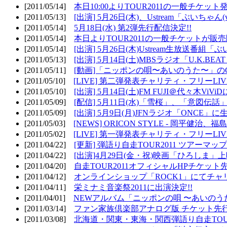
[2011/05/14]
本日10:00よりTOUR2011の一般チケッ
[2011/05/13]
[出演] 5月26日(木)、Ustream「ぶいちゃん(vi
[2011/05/14]
5月18日(水) 第2弾先行配信決定!!
[2011/05/14]
本日よりTOUR2011の一般チケットが販
[2011/05/14]
[出演] 5月26日(木)Ustream生放送番組
[2011/05/13]
[出演] 5月14日(土)MBSラジオ「U.K.BEAT
[2011/05/11]
[動画]「ニッポンの唄〜あいのうた〜」の
[2011/05/10]
[LIVE] 第二弾発表チャリティ・フリーL
[2011/05/10]
[出演] 5月14日(土)FM FUJI＠代々木ViV
[2011/05/09]
[配信] 5月11日(水)「雪桜」、「意図伝話
[2011/05/09]
[出演] 5月9日(月)JFNラジオ「ONCE」に生
[2011/05/03]
[NEWS] ORICON STYLE - 岡平健治
[2011/05/02]
[LIVE] 第一弾発表チャリティ・フリーL
[2011/04/22]
[更新] 弾語り自走TOUR2011 ツアーマッ
[2011/04/22]
[出演]4月29日(金・祝)映画「ひろしま」
[2011/04/20]
自走TOUR2011オフィシャルHPチケット
[2011/04/12]
オンラインショップ「ROCK1」にてチャ
[2011/04/11]
栄ミナミ音楽祭2011に出演決定!!
[2011/04/01]
NEWアルバム「ニッポンの唄 〜あいのう
[2011/03/14]
ファン家族倶楽部アナログ版 チケット先行
[2011/03/08]
北海道・関東・東海・関西弾語り自走TOUR