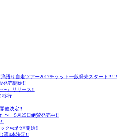
弾語り自走ツアー2017チケット一般発売スタート!!! !!
般発売開始!!
〜』リリース!!
ロ移行
に開催決定!!
〜」5月25日絶賛発売中!!
!
クver配信開始!!
オ出演4本決定!!