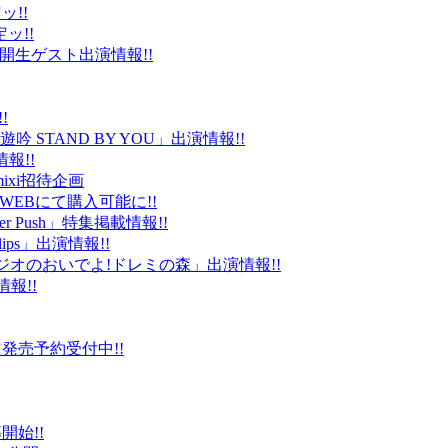
ッ!!
ッ!!
ld」公開生ゲスト出演情報!!
!
 STAND BY YOU」出演情報!!
報!!
ixi招待企画
EBにて購入可能に!!
r Push」特集掲載情報!!
Clips」出演情報!!
ルラジオのおいでよ!ドレミの森」出演情報!!
情報!!
販限定発売予約受付中!!
始!!