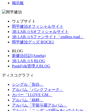
掲示板
ウェブサイト
岡平健治オフィシャルサイト
3B LAB.☆Sオフィシャルサイト
3B LAB.☆Sファンサイト「endless road」
岡平健治グッズ ROCK1
BLOG
新健治日記(Ameba)
3B LAB.☆S BLOG
PunkFolk管理人BLOG
ディスコグラフィ
シングル「告白」
アルバム「パンクフォーク」
カバー「I LOVE GM」
アルバム「純粋」
アルバム「宇留斗羅アルバム」
アルバム「ニッポンの唄〜あいのうた〜」