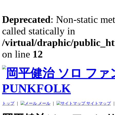
Deprecated
: Non-static me
called statically in
/virtual/draphic/public_h
on line
12
トップ
｜
メール
｜
サイトマップ