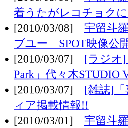
着うたがレコチョクに
[2010/03/08]
宇留斗
ブユー」SPOT映像公開
[2010/03/07]
[ラジオ] F
Park」代々木STUDIO 
[2010/03/07]
[雑誌]
ィア掲載情報!!
[2010/03/01]
宇留斗羅