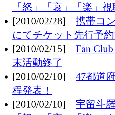
「怒」「哀」「楽」視聴
[2010/02/28]
携帯コ
にてチケット先行予約決
[2010/02/15]
Fan Cl
末活動終了
[2010/02/10]
47都道府
程発表！
[2010/02/10]
宇留斗羅