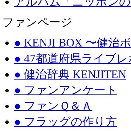
アルバム「ニッポンの
ファンページ
● KENJI BOX 〜健
● 47都道府県ライブ
● 健治辞典 KENJITEN
● ファンアンケート
● ファンＱ＆Ａ
● フラッグの作り方