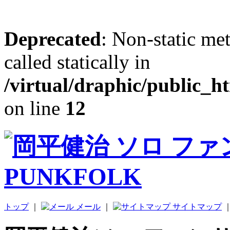
Deprecated
: Non-static me
called statically in
/virtual/draphic/public_h
on line
12
トップ
｜
メール
｜
サイトマップ