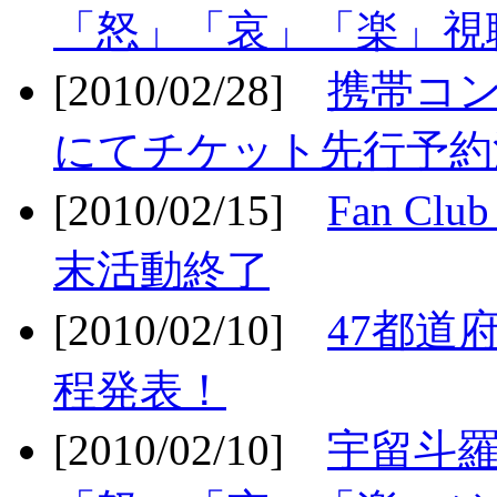
「怒」「哀」「楽」視聴
[2010/02/28]
携帯コ
にてチケット先行予約決
[2010/02/15]
Fan Cl
末活動終了
[2010/02/10]
47都道府
程発表！
[2010/02/10]
宇留斗羅