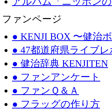
アルバム「ニッポンの
ファンページ
● KENJI BOX 〜健
● 47都道府県ライブ
● 健治辞典 KENJITEN
● ファンアンケート
● ファンＱ＆Ａ
● フラッグの作り方