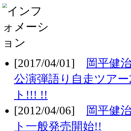
[2017/04/01]
岡平健治
公演弾語り自走ツアー2
ト!!! !!
[2012/04/06]
岡平健治
ト一般発売開始!!