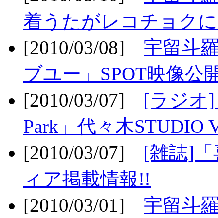
着うたがレコチョクに
[2010/03/08]
宇留斗
ブユー」SPOT映像公開
[2010/03/07]
[ラジオ] F
Park」代々木STUDIO 
[2010/03/07]
[雑誌]
ィア掲載情報!!
[2010/03/01]
宇留斗羅