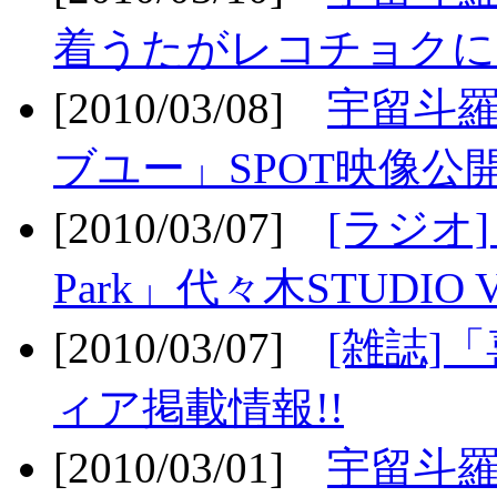
着うたがレコチョクに
[2010/03/08]
宇留斗
ブユー」SPOT映像公開
[2010/03/07]
[ラジオ] F
Park」代々木STUDIO 
[2010/03/07]
[雑誌]
ィア掲載情報!!
[2010/03/01]
宇留斗羅