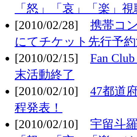
「怒」「哀」「楽」視聴
[2010/02/28]
携帯コ
にてチケット先行予約決
[2010/02/15]
Fan Cl
末活動終了
[2010/02/10]
47都道府
程発表！
[2010/02/10]
宇留斗羅