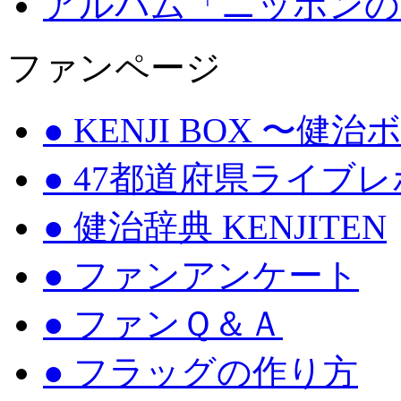
アルバム「ニッポンの
ファンページ
● KENJI BOX 〜健
● 47都道府県ライブ
● 健治辞典 KENJITEN
● ファンアンケート
● ファンＱ＆Ａ
● フラッグの作り方