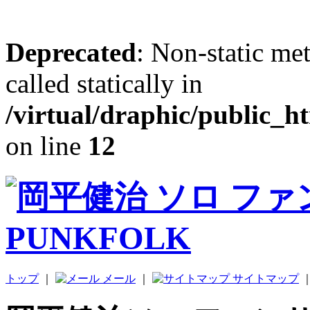
Deprecated
: Non-static me
called statically in
/virtual/draphic/public_h
on line
12
トップ
｜
メール
｜
サイトマップ