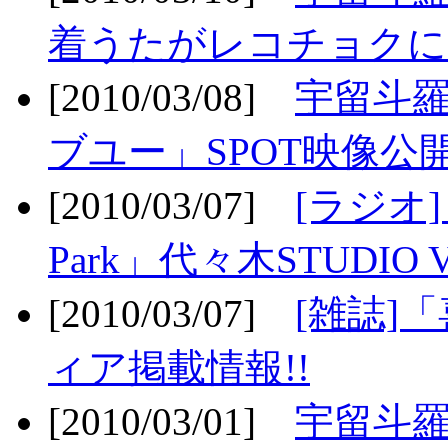
着うたがレコチョクに
[2010/03/08]
宇留斗
ブユー」SPOT映像公開
[2010/03/07]
[ラジオ] F
Park」代々木STUDIO 
[2010/03/07]
[雑誌]
ィア掲載情報!!
[2010/03/01]
宇留斗羅