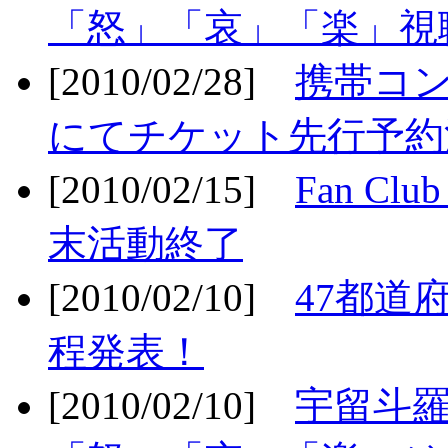
「怒」「哀」「楽」視聴
[2010/02/28]
携帯コ
にてチケット先行予約決
[2010/02/15]
Fan Cl
末活動終了
[2010/02/10]
47都道府
程発表！
[2010/02/10]
宇留斗羅