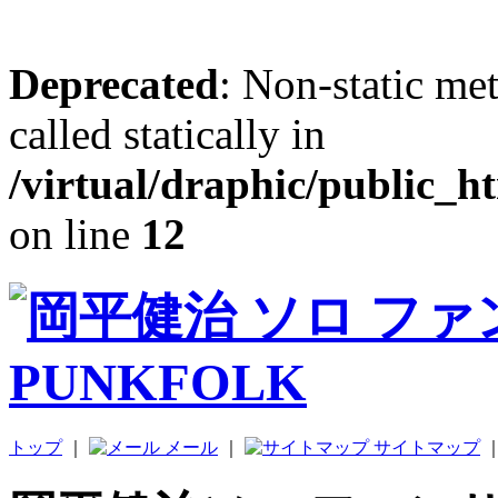
Deprecated
: Non-static me
called statically in
/virtual/draphic/public_h
on line
12
トップ
｜
メール
｜
サイトマップ