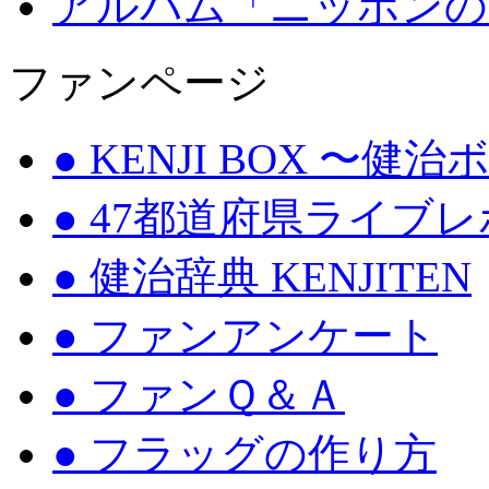
アルバム「ニッポンの
ファンページ
● KENJI BOX 〜健
● 47都道府県ライブ
● 健治辞典 KENJITEN
● ファンアンケート
● ファンＱ＆Ａ
● フラッグの作り方