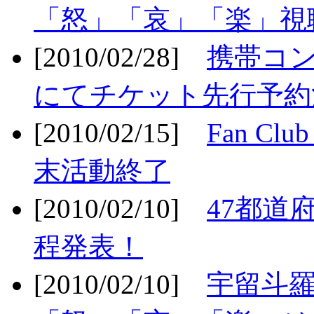
「怒」「哀」「楽」視聴
[2010/02/28]
携帯コ
にてチケット先行予約決
[2010/02/15]
Fan Cl
末活動終了
[2010/02/10]
47都道府
程発表！
[2010/02/10]
宇留斗羅