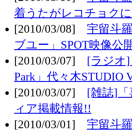
着うたがレコチョクに
[2010/03/08]
宇留斗
ブユー」SPOT映像公開
[2010/03/07]
[ラジオ] F
Park」代々木STUDIO 
[2010/03/07]
[雑誌]
ィア掲載情報!!
[2010/03/01]
宇留斗羅