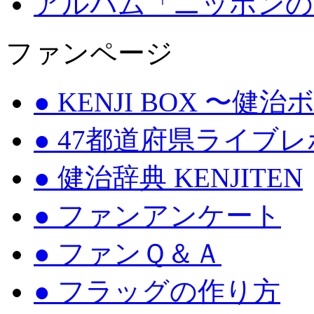
アルバム「ニッポンの
ファンページ
● KENJI BOX 〜健
● 47都道府県ライブ
● 健治辞典 KENJITEN
● ファンアンケート
● ファンＱ＆Ａ
● フラッグの作り方