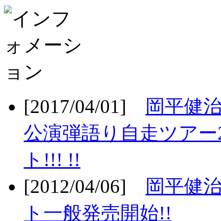
[2017/04/01]
岡平健治
公演弾語り自走ツアー2
ト!!! !!
[2012/04/06]
岡平健治
ト一般発売開始!!