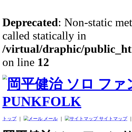
Deprecated
: Non-static me
called statically in
/virtual/draphic/public_h
on line
12
トップ
｜
メール
｜
サイトマップ