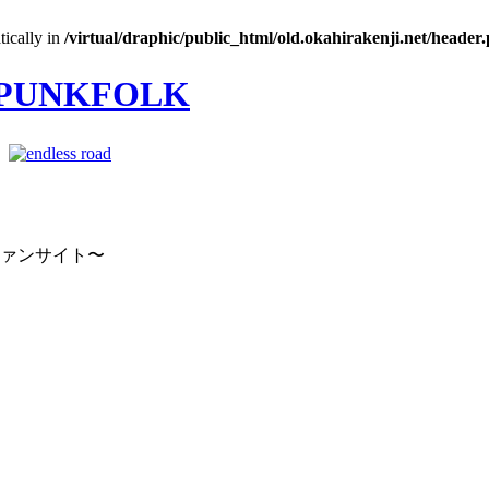
tically in
/virtual/draphic/public_html/old.okahirakenji.net/header
｜
ファンサイト〜