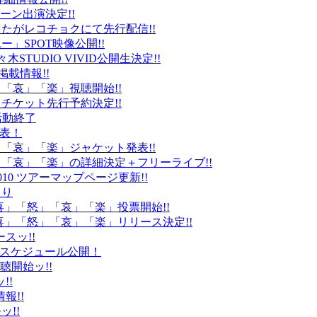
ーン出演決定!!
たがレコチョクにて先行配信!!
」SPOT映像公開!!
k」代々木STUDIO VIVID公開生決定!!
載情報!!
」「哀」「楽」視聴開始!!
チケット先行予約決定!!
末活動終了
発表！
怒」「哀」「楽」ジャケット発表!!
怒」「哀」「楽」の詳細決定＋フリーライブ!!
010 ツアーマップページ更新!!
より
「喜」「怒」「哀」「楽」投票開始!!
「喜」「怒」「哀」「楽」リリース決定!!
ースッ!!
10スケジュール公開！
視聴開始ッ!!
!!
情報!!
ッ!!