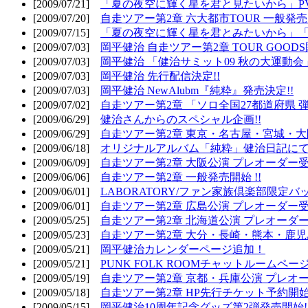
[2009/07/21]
「夏の夜空に輝く星を君と見たいから」PV
[2009/07/20]
自走ツアー第2章 六大都市TOUR 一般発売開
[2009/07/15]
「夏の夜空に輝く星を君とみたいから」「
[2009/07/03]
岡平健治 自走ツアー第2章 TOUR GOODS
[2009/07/03]
岡平健治 「健治サミット09 秋の大運動会
[2009/07/03]
岡平健治 先行配信決定!!
[2009/07/03]
岡平健治 NewAlubm『純粋』発売決定!!
[2009/07/02]
自走ツアー第2章 「ソロ全国27都道府県 弾語
[2009/06/29]
健治さんからのスペシャル企画!!
[2009/06/29]
自走ツアー第2章 東京・名古屋・宮城・大
[2009/06/18]
オリジナルアルバム「純粋」健治日記に
[2009/06/09]
自走ツアー第2章 大阪公演 プレオーダー受
[2009/06/06]
自走ツアー第2章 一般発売開始 !!
[2009/06/01]
LABORATORY/ファン家族倶楽部限定バ
[2009/06/01]
自走ツアー第2章 広島公演 プレオーダー受
[2009/05/25]
自走ツアー第2章 北海道公演 プレオーダー
[2009/05/23]
自走ツアー第2章 大分・長崎・熊本・鹿児
[2009/05/21]
岡平健治カレンダーページ追加！
[2009/05/21]
PUNK FOLK ROOMチャットルームペー
[2009/05/19]
自走ツアー第2章 京都・兵庫公演 プレオー
[2009/05/18]
自走ツアー第2章 HP先行チケット予約開始!
[2009/05/15]
岡平健治10周年記念グッズ第2弾発売開始!