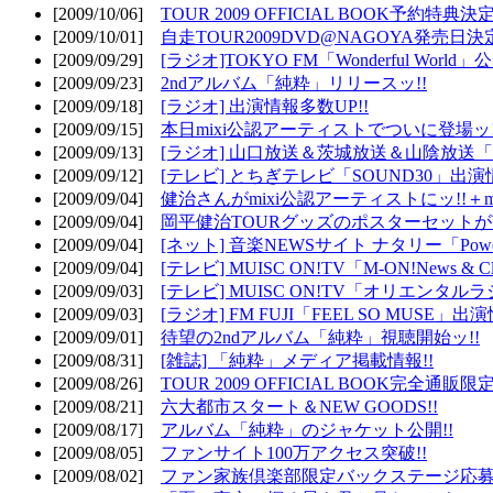
[2009/10/06]
TOUR 2009 OFFICIAL BOOK予約特典決定
[2009/10/01]
自走TOUR2009DVD@NAGOYA発売日決定
[2009/09/29]
[ラジオ]TOKYO FM「Wonderful Wor
[2009/09/23]
2ndアルバム「純粋」リリースッ!!
[2009/09/18]
[ラジオ] 出演情報多数UP!!
[2009/09/15]
本日mixi公認アーティストでついに登場ッ!
[2009/09/13]
[ラジオ] 山口放送＆茨城放送＆山陰放送「遊吟
[2009/09/12]
[テレビ] とちぎテレビ「SOUND30」出演情
[2009/09/04]
健治さんがmixi公認アーティストにッ!!＋m
[2009/09/04]
岡平健治TOURグッズのポスターセットがW
[2009/09/04]
[ネット] 音楽NEWSサイト ナタリー「Powe
[2009/09/04]
[テレビ] MUISC ON!TV「M-ON!News & 
[2009/09/03]
[テレビ] MUISC ON!TV「オリエンタ
[2009/09/03]
[ラジオ] FM FUJI「FEEL SO MUSE」出演
[2009/09/01]
待望の2ndアルバム「純粋」視聴開始ッ!!
[2009/08/31]
[雑誌] 「純粋」メディア掲載情報!!
[2009/08/26]
TOUR 2009 OFFICIAL BOOK完全通
[2009/08/21]
六大都市スタート＆NEW GOODS!!
[2009/08/17]
アルバム「純粋」のジャケット公開!!
[2009/08/05]
ファンサイト100万アクセス突破!!
[2009/08/02]
ファン家族倶楽部限定バックステージ応募開