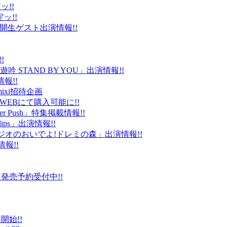
ッ!!
ッ!!
ld」公開生ゲスト出演情報!!
!
 STAND BY YOU」出演情報!!
報!!
ixi招待企画
EBにて購入可能に!!
r Push」特集掲載情報!!
Clips」出演情報!!
ルラジオのおいでよ!ドレミの森」出演情報!!
情報!!
販限定発売予約受付中!!
始!!