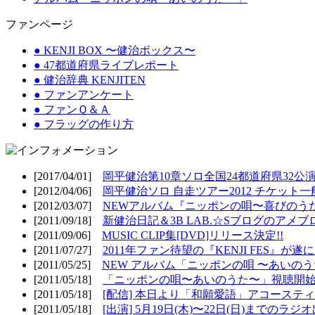
ファンページ
● KENJI BOX 〜健治ボックス〜
● 47都道府県ライブレポート
● 健治辞典 KENJITEN
● ファンアンケート
● ファンＱ＆Ａ
● フラッグの作り方
[2017/04/01]
岡平健治第10章ソロ全国24都道府県32公演
[2012/04/06]
岡平健治ソロ 自走ツアー2012 チケット一
[2012/03/07]
NEWアルバム『ニッポンの唄〜喜びのうた
[2011/09/18]
新健治日記＆3B LAB.☆Sブログのアメブ
[2011/09/06]
MUSIC CLIP集[DVD]リリース決定!!
[2011/07/27]
2011年ファン待望の『KENJI FES』が遂
[2011/05/25]
NEW アルバム「ニッポンの唄 〜あいのうた
[2011/05/18]
「ニッポンの唄〜あいのうた〜」視聴開始!
[2011/05/18]
[配信] 本日より「和願愛語」アコースティッ
[2011/05/18]
[出演] 5月19日(木)〜22日(日)までのラジ