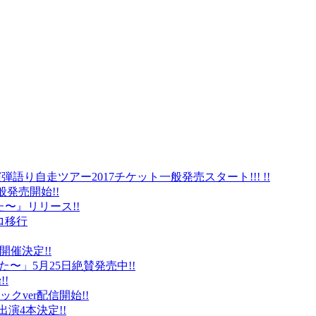
弾語り自走ツアー2017チケット一般発売スタート!!! !!
般発売開始!!
〜』リリース!!
ロ移行
に開催決定!!
〜」5月25日絶賛発売中!!
!
クver配信開始!!
オ出演4本決定!!