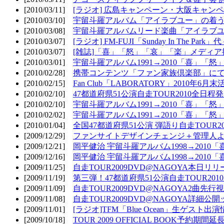
[2010/03/11]
[ラジオ] 広島キャンペーン・大阪キャンペ
[2010/03/10]
宇留斗羅アルバム「アイラブユー」の着う
[2010/03/08]
宇留斗羅アルバムリード楽曲「アイラブユー
[2010/03/07]
[ラジオ] FM-FUJI「Sunday In The Par
[2010/03/07]
[雑誌]「喜」「怒」「哀」「楽」メディア掲
[2010/03/01]
宇留斗羅アルバム1991→2010「喜」「怒
[2010/02/28]
携帯コンテンツ「ファン家族倶楽部」にて
[2010/02/15]
Fan Club「LABORATORY」2010年6月
[2010/02/10]
47都道府県51公演自走TOUR2010全日程
[2010/02/10]
宇留斗羅アルバム1991→2010「喜」「
[2010/02/02]
宇留斗羅アルバム1991→2010「喜」「
[2010/01/04]
全国47都道府県51公演 弾語り自走TOUR2
[2009/12/29]
ファンサイトデザインチェンジ＋管理人
[2009/12/21]
岡平健治 宇留斗羅アルバム1998→2010
[2009/12/16]
岡平健治 宇留斗羅アルバム1998→2010
[2009/11/25]
自走TOUR2009DVD@NAGOYA本日リリ
[2009/11/19]
第三弾！47都道府県51公演自走TOUR20
[2009/11/09]
自走TOUR2009DVD@NAGOYA2曲先行
[2009/11/08]
自走TOUR2009DVD@NAGOYA詳細公開ッ
[2009/11/01]
[ラジオ]TFM「Blue Ocean」生ゲスト出演
[2009/10/18]
TOUR 2009 OFFICIAL BOOK予約期間延長