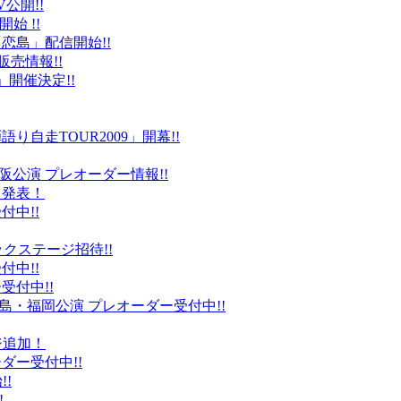
公開!!
始 !!
恋島」配信開始!!
販売情報!!
」開催決定!!
り自走TOUR2009」開幕!!
阪公演 プレオーダー情報!!
て発表！
付中!!
ックステージ招待!!
付中!!
受付中!!
島・福岡公演 プレオーダー受付中!!
ジ追加！
ダー受付中!!
!
!