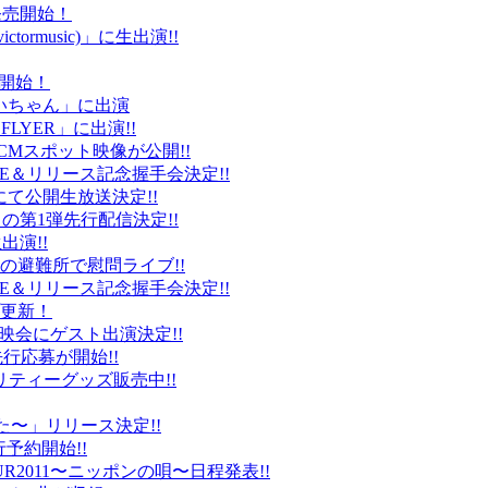
ト発売開始！
ctormusic)」に生出演!!
売開始！
「ぶいちゃん」に出演
 FLYER」に出演!!
CMスポット映像が公開!!
IVE＆リリース記念握手会決定!!
iDにて公開生放送決定!!
」の第1弾先行配信決定!!
出演!!
、福島の避難所で慰問ライブ!!
IVE＆リリース記念握手会決定!!
プ更新！
上映会にゲスト出演決定!!
先行応募が開始!!
リティーグッズ販売中!!
た〜」リリース決定!!
予約開始!!
2011〜ニッポンの唄〜日程発表!!