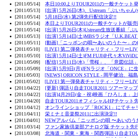
[2011/05/14]
本日10:00よりTOUR2011の一般チケッ
[2011/05/13]
[出演] 5月26日(木)、Ustream「ぶいちゃん(vi
[2011/05/14]
5月18日(水) 第2弾先行配信決定!!
[2011/05/14]
本日よりTOUR2011の一般チケットが販
[2011/05/14]
[出演] 5月26日(木)Ustream生放送番組
[2011/05/13]
[出演] 5月14日(土)MBSラジオ「U.K.BEAT
[2011/05/11]
[動画]「ニッポンの唄〜あいのうた〜」の
[2011/05/10]
[LIVE] 第二弾発表チャリティ・フリーL
[2011/05/10]
[出演] 5月14日(土)FM FUJI＠代々木ViV
[2011/05/09]
[配信] 5月11日(水)「雪桜」、「意図伝話
[2011/05/09]
[出演] 5月9日(月)JFNラジオ「ONCE」に生
[2011/05/03]
[NEWS] ORICON STYLE - 岡平健治
[2011/05/02]
[LIVE] 第一弾発表チャリティ・フリーL
[2011/04/22]
[更新] 弾語り自走TOUR2011 ツアーマッ
[2011/04/22]
[出演]4月29日(金・祝)映画「ひろしま」
[2011/04/20]
自走TOUR2011オフィシャルHPチケット
[2011/04/12]
オンラインショップ「ROCK1」にてチャ
[2011/04/11]
栄ミナミ音楽祭2011に出演決定!!
[2011/04/01]
NEWアルバム「ニッポンの唄 〜あいのう
[2011/03/14]
ファン家族倶楽部アナログ版 チケット先行
[2011/03/08]
北海道・関東・東海・関西弾語り自走TOUR