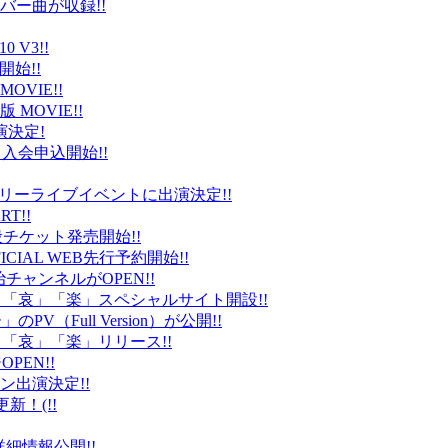
バー曲が収録!!
 V3!!
始!!
VIE!!
版 MOVIE!!
演決定!
入会申込開始!!
台）でフリーライブイベントに出演決定!!
T!!
般チケット発売開始!!
ICIAL WEB先行予約開始!!
平健治チャンネルがOPEN!!
怒」「哀」「楽」スペシャルサイト開設!!
Full Version）が公開!!
」「哀」「楽」リリース!!
EN!!
ン出演決定!!
更新！(!!
細情報公開!!