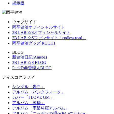
掲示板
ウェブサイト
岡平健治オフィシャルサイト
3B LAB.☆Sオフィシャルサイト
3B LAB.☆Sファンサイト「endless road」
岡平健治グッズ ROCK1
BLOG
新健治日記(Ameba)
3B LAB.☆S BLOG
PunkFolk管理人BLOG
ディスコグラフィ
シングル「告白」
アルバム「パンクフォーク」
カバー「I LOVE GM」
アルバム「純粋」
アルバム「宇留斗羅アルバム」
アルバム「ニッポンの唄〜あいのうた〜」