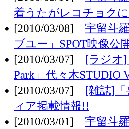
着うたがレコチョクに
[2010/03/08]
宇留斗
ブユー」SPOT映像公開
[2010/03/07]
[ラジオ] F
Park」代々木STUDIO 
[2010/03/07]
[雑誌]
ィア掲載情報!!
[2010/03/01]
宇留斗羅