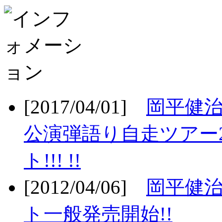
[2017/04/01]
岡平健治
公演弾語り自走ツアー2
ト!!! !!
[2012/04/06]
岡平健治
ト一般発売開始!!