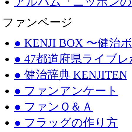
アルバム「ニッポンの
ファンページ
● KENJI BOX 〜健
● 47都道府県ライブ
● 健治辞典 KENJITEN
● ファンアンケート
● ファンＱ＆Ａ
● フラッグの作り方