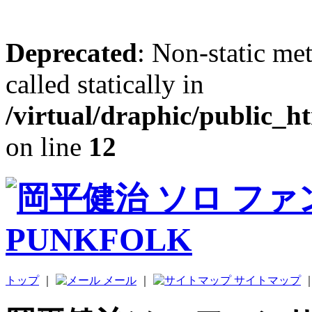
Deprecated
: Non-static me
called statically in
/virtual/draphic/public_h
on line
12
トップ
｜
メール
｜
サイトマップ