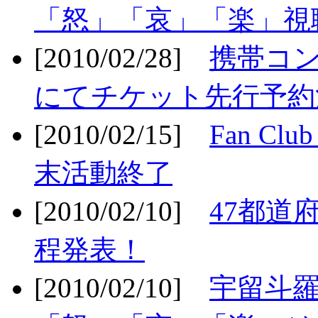
「怒」「哀」「楽」視聴
[2010/02/28]
携帯コ
にてチケット先行予約決
[2010/02/15]
Fan Cl
末活動終了
[2010/02/10]
47都道府
程発表！
[2010/02/10]
宇留斗羅