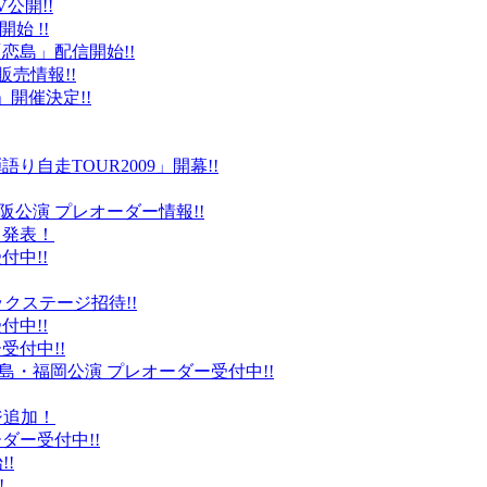
公開!!
始 !!
恋島」配信開始!!
販売情報!!
」開催決定!!
り自走TOUR2009」開幕!!
阪公演 プレオーダー情報!!
て発表！
付中!!
ックステージ招待!!
付中!!
受付中!!
島・福岡公演 プレオーダー受付中!!
ジ追加！
ダー受付中!!
!
!