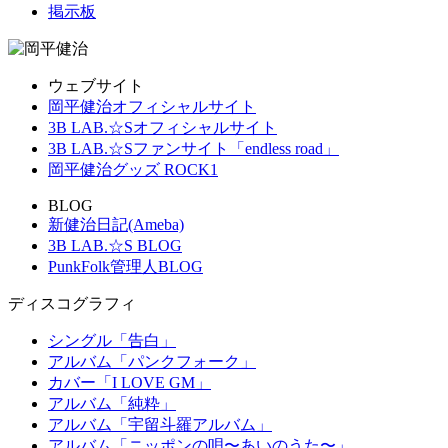
掲示板
ウェブサイト
岡平健治オフィシャルサイト
3B LAB.☆Sオフィシャルサイト
3B LAB.☆Sファンサイト「endless road」
岡平健治グッズ ROCK1
BLOG
新健治日記(Ameba)
3B LAB.☆S BLOG
PunkFolk管理人BLOG
ディスコグラフィ
シングル「告白」
アルバム「パンクフォーク」
カバー「I LOVE GM」
アルバム「純粋」
アルバム「宇留斗羅アルバム」
アルバム「ニッポンの唄〜あいのうた〜」