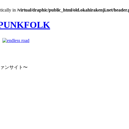
tically in
/virtual/draphic/public_html/old.okahirakenji.net/header
｜
ファンサイト〜