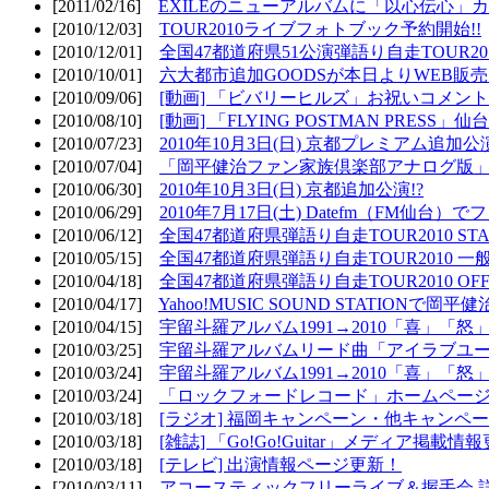
[2011/02/16]
EXILEのニューアルバムに「以心伝心」カ
[2010/12/03]
TOUR2010ライブフォトブック予約開始!!
[2010/12/01]
全国47都道府県51公演弾語り自走TOUR2010
[2010/10/01]
六大都市追加GOODSが本日よりWEB販売開
[2010/09/06]
[動画] 「ビバリーヒルズ」お祝いコメントMO
[2010/08/10]
[動画] 「FLYING POSTMAN PRESS」仙台
[2010/07/23]
2010年10月3日(日) 京都プレミアム追加公
[2010/07/04]
「岡平健治ファン家族倶楽部アナログ版」
[2010/06/30]
2010年10月3日(日) 京都追加公演!?
[2010/06/29]
2010年7月17日(土) Datefm（FM仙
[2010/06/12]
全国47都道府県弾語り自走TOUR2010 STAR
[2010/05/15]
全国47都道府県弾語り自走TOUR2010 一
[2010/04/18]
全国47都道府県弾語り自走TOUR2010 OFF
[2010/04/17]
Yahoo!MUSIC SOUND STATIONで岡
[2010/04/15]
宇留斗羅アルバム1991→2010「喜」「
[2010/03/25]
宇留斗羅アルバムリード曲「アイラブユー」のPV（
[2010/03/24]
宇留斗羅アルバム1991→2010「喜」「怒
[2010/03/24]
「ロックフォードレコード」ホームページOP
[2010/03/18]
[ラジオ] 福岡キャンペーン・他キャンペー
[2010/03/18]
[雑誌] 「Go!Go!Guitar」メディア掲載情報
[2010/03/18]
[テレビ] 出演情報ページ更新！
[2010/03/11]
アコースティックフリーライブ＆握手会 詳