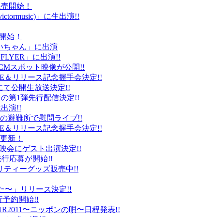
ト発売開始！
ctormusic)」に生出演!!
売開始！
「ぶいちゃん」に出演
 FLYER」に出演!!
CMスポット映像が公開!!
IVE＆リリース記念握手会決定!!
iDにて公開生放送決定!!
」の第1弾先行配信決定!!
出演!!
、福島の避難所で慰問ライブ!!
IVE＆リリース記念握手会決定!!
プ更新！
上映会にゲスト出演決定!!
先行応募が開始!!
リティーグッズ販売中!!
た〜」リリース決定!!
予約開始!!
2011〜ニッポンの唄〜日程発表!!