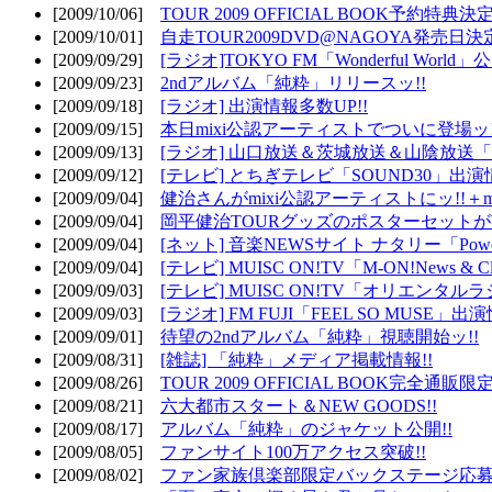
[2009/10/06]
TOUR 2009 OFFICIAL BOOK予約特典決定
[2009/10/01]
自走TOUR2009DVD@NAGOYA発売日決定
[2009/09/29]
[ラジオ]TOKYO FM「Wonderful Wor
[2009/09/23]
2ndアルバム「純粋」リリースッ!!
[2009/09/18]
[ラジオ] 出演情報多数UP!!
[2009/09/15]
本日mixi公認アーティストでついに登場ッ!
[2009/09/13]
[ラジオ] 山口放送＆茨城放送＆山陰放送「遊吟
[2009/09/12]
[テレビ] とちぎテレビ「SOUND30」出演情
[2009/09/04]
健治さんがmixi公認アーティストにッ!!＋m
[2009/09/04]
岡平健治TOURグッズのポスターセットがW
[2009/09/04]
[ネット] 音楽NEWSサイト ナタリー「Powe
[2009/09/04]
[テレビ] MUISC ON!TV「M-ON!News & 
[2009/09/03]
[テレビ] MUISC ON!TV「オリエンタ
[2009/09/03]
[ラジオ] FM FUJI「FEEL SO MUSE」出演
[2009/09/01]
待望の2ndアルバム「純粋」視聴開始ッ!!
[2009/08/31]
[雑誌] 「純粋」メディア掲載情報!!
[2009/08/26]
TOUR 2009 OFFICIAL BOOK完全通
[2009/08/21]
六大都市スタート＆NEW GOODS!!
[2009/08/17]
アルバム「純粋」のジャケット公開!!
[2009/08/05]
ファンサイト100万アクセス突破!!
[2009/08/02]
ファン家族倶楽部限定バックステージ応募開