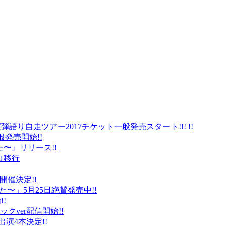
弾語り自走ツアー2017チケット一般発売スタート!!! !!
般発売開始!!
〜』リリース!!
ロ移行
に開催決定!!
〜」5月25日絶賛発売中!!
!
クver配信開始!!
オ出演4本決定!!