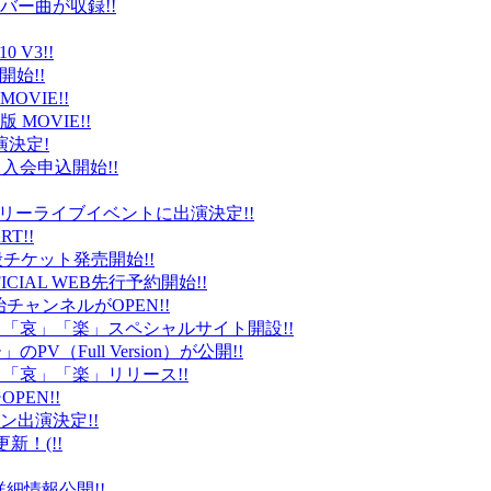
バー曲が収録!!
 V3!!
始!!
VIE!!
版 MOVIE!!
演決定!
入会申込開始!!
台）でフリーライブイベントに出演決定!!
T!!
般チケット発売開始!!
ICIAL WEB先行予約開始!!
平健治チャンネルがOPEN!!
怒」「哀」「楽」スペシャルサイト開設!!
Full Version）が公開!!
」「哀」「楽」リリース!!
EN!!
ン出演決定!!
更新！(!!
細情報公開!!