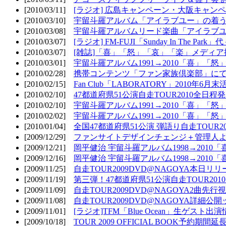
[2010/03/11]
[ラジオ] 広島キャンペーン・大阪キャンペ
[2010/03/10]
宇留斗羅アルバム「アイラブユー」の着う
[2010/03/08]
宇留斗羅アルバムリード楽曲「アイラブユー
[2010/03/07]
[ラジオ] FM-FUJI「Sunday In The Par
[2010/03/07]
[雑誌]「喜」「怒」「哀」「楽」メディア掲
[2010/03/01]
宇留斗羅アルバム1991→2010「喜」「怒
[2010/02/28]
携帯コンテンツ「ファン家族倶楽部」にて
[2010/02/15]
Fan Club「LABORATORY」2010年6月
[2010/02/10]
47都道府県51公演自走TOUR2010全日程
[2010/02/10]
宇留斗羅アルバム1991→2010「喜」「
[2010/02/02]
宇留斗羅アルバム1991→2010「喜」「
[2010/01/04]
全国47都道府県51公演 弾語り自走TOUR2
[2009/12/29]
ファンサイトデザインチェンジ＋管理人
[2009/12/21]
岡平健治 宇留斗羅アルバム1998→2010
[2009/12/16]
岡平健治 宇留斗羅アルバム1998→2010
[2009/11/25]
自走TOUR2009DVD@NAGOYA本日リリ
[2009/11/19]
第三弾！47都道府県51公演自走TOUR20
[2009/11/09]
自走TOUR2009DVD@NAGOYA2曲先行
[2009/11/08]
自走TOUR2009DVD@NAGOYA詳細公開ッ
[2009/11/01]
[ラジオ]TFM「Blue Ocean」生ゲスト出演
[2009/10/18]
TOUR 2009 OFFICIAL BOOK予約期間延長