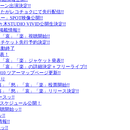
ーン出演決定!!
たがレコチョクにて先行配信!!
」SPOT映像公開!!
k」代々木STUDIO VIVID公開生決定!!
載情報!!
」「哀」「楽」視聴開始!!
チケット先行予約決定!!
末活動終了
発表！
怒」「哀」「楽」ジャケット発表!!
怒」「哀」「楽」の詳細決定＋フリーライブ!!
010 ツアーマップページ更新!!
より
「喜」「怒」「哀」「楽」投票開始!!
「喜」「怒」「哀」「楽」リリース決定!!
ースッ!!
10スケジュール公開！
視聴開始ッ!!
!!
情報!!
ッ!!