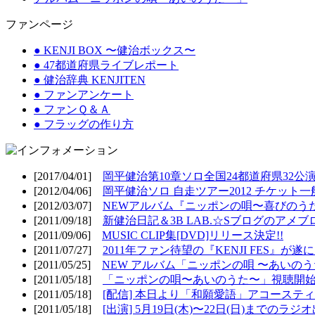
ファンページ
● KENJI BOX 〜健治ボックス〜
● 47都道府県ライブレポート
● 健治辞典 KENJITEN
● ファンアンケート
● ファンＱ＆Ａ
● フラッグの作り方
[2017/04/01]
岡平健治第10章ソロ全国24都道府県32公演
[2012/04/06]
岡平健治ソロ 自走ツアー2012 チケット一
[2012/03/07]
NEWアルバム『ニッポンの唄〜喜びのうた
[2011/09/18]
新健治日記＆3B LAB.☆Sブログのアメブ
[2011/09/06]
MUSIC CLIP集[DVD]リリース決定!!
[2011/07/27]
2011年ファン待望の『KENJI FES』が遂
[2011/05/25]
NEW アルバム「ニッポンの唄 〜あいのうた
[2011/05/18]
「ニッポンの唄〜あいのうた〜」視聴開始!
[2011/05/18]
[配信] 本日より「和願愛語」アコースティッ
[2011/05/18]
[出演] 5月19日(木)〜22日(日)までのラジ