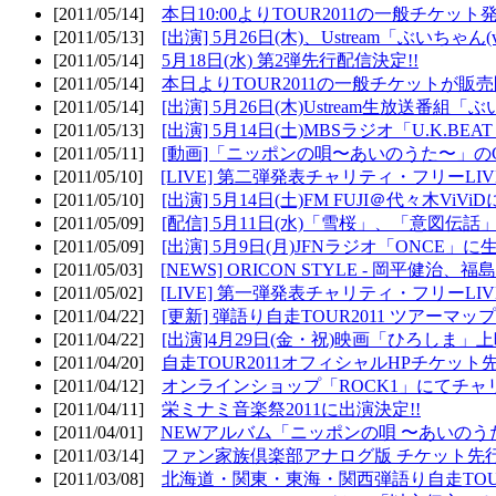
[2011/05/14]
本日10:00よりTOUR2011の一般チケッ
[2011/05/13]
[出演] 5月26日(木)、Ustream「ぶいちゃん(vi
[2011/05/14]
5月18日(水) 第2弾先行配信決定!!
[2011/05/14]
本日よりTOUR2011の一般チケットが販
[2011/05/14]
[出演] 5月26日(木)Ustream生放送番組
[2011/05/13]
[出演] 5月14日(土)MBSラジオ「U.K.BEAT
[2011/05/11]
[動画]「ニッポンの唄〜あいのうた〜」の
[2011/05/10]
[LIVE] 第二弾発表チャリティ・フリーL
[2011/05/10]
[出演] 5月14日(土)FM FUJI＠代々木ViV
[2011/05/09]
[配信] 5月11日(水)「雪桜」、「意図伝話
[2011/05/09]
[出演] 5月9日(月)JFNラジオ「ONCE」に生
[2011/05/03]
[NEWS] ORICON STYLE - 岡平健治
[2011/05/02]
[LIVE] 第一弾発表チャリティ・フリーL
[2011/04/22]
[更新] 弾語り自走TOUR2011 ツアーマッ
[2011/04/22]
[出演]4月29日(金・祝)映画「ひろしま」
[2011/04/20]
自走TOUR2011オフィシャルHPチケット
[2011/04/12]
オンラインショップ「ROCK1」にてチャ
[2011/04/11]
栄ミナミ音楽祭2011に出演決定!!
[2011/04/01]
NEWアルバム「ニッポンの唄 〜あいのう
[2011/03/14]
ファン家族倶楽部アナログ版 チケット先行
[2011/03/08]
北海道・関東・東海・関西弾語り自走TOUR