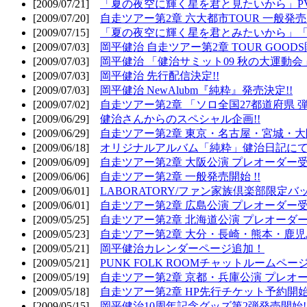
[2009/07/21]
「夏の夜空に輝く星を君と見たいから」PV
[2009/07/20]
自走ツアー第2章 六大都市TOUR 一般発売開
[2009/07/15]
「夏の夜空に輝く星を君とみたいから」「
[2009/07/03]
岡平健治 自走ツアー第2章 TOUR GOODS
[2009/07/03]
岡平健治 「健治サミット09 秋の大運動会
[2009/07/03]
岡平健治 先行配信決定!!
[2009/07/03]
岡平健治 NewAlubm『純粋』発売決定!!
[2009/07/02]
自走ツアー第2章 「ソロ全国27都道府県 弾語
[2009/06/29]
健治さんからのスペシャル企画!!
[2009/06/29]
自走ツアー第2章 東京・名古屋・宮城・大
[2009/06/18]
オリジナルアルバム「純粋」健治日記に
[2009/06/09]
自走ツアー第2章 大阪公演 プレオーダー受
[2009/06/06]
自走ツアー第2章 一般発売開始 !!
[2009/06/01]
LABORATORY/ファン家族倶楽部限定バ
[2009/06/01]
自走ツアー第2章 広島公演 プレオーダー受
[2009/05/25]
自走ツアー第2章 北海道公演 プレオーダー
[2009/05/23]
自走ツアー第2章 大分・長崎・熊本・鹿児
[2009/05/21]
岡平健治カレンダーページ追加！
[2009/05/21]
PUNK FOLK ROOMチャットルームペー
[2009/05/19]
自走ツアー第2章 京都・兵庫公演 プレオー
[2009/05/18]
自走ツアー第2章 HP先行チケット予約開始!
[2009/05/15]
岡平健治10周年記念グッズ第2弾発売開始!