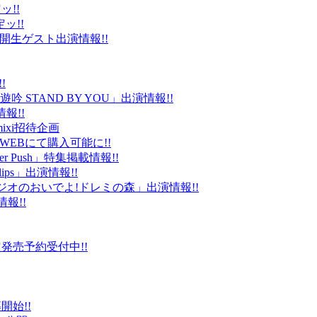
ッ!!
ッ!!
ld」公開生ゲスト出演情報!!
!
 STAND BY YOU」出演情報!!
報!!
ixi招待企画
EBにて購入可能に!!
r Push」特集掲載情報!!
Clips」出演情報!!
ルラジオのおいでよ!ドレミの森」出演情報!!
情報!!
販限定発売予約受付中!!
始!!