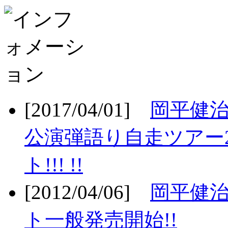
[2017/04/01]
岡平健治
公演弾語り自走ツアー2
ト!!! !!
[2012/04/06]
岡平健治
ト一般発売開始!!