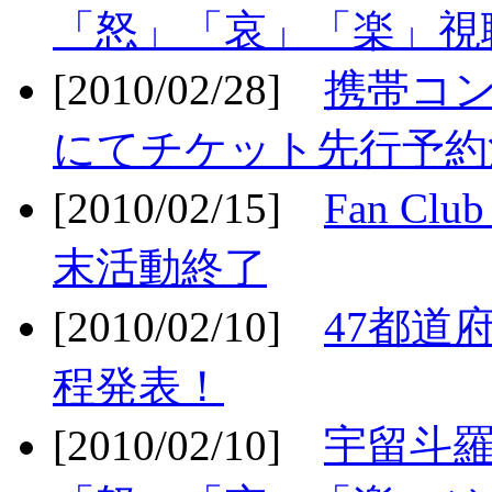
「怒」「哀」「楽」視聴
[2010/02/28]
携帯コ
にてチケット先行予約決
[2010/02/15]
Fan Cl
末活動終了
[2010/02/10]
47都道府
程発表！
[2010/02/10]
宇留斗羅