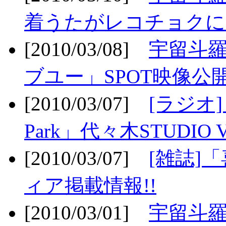
着うたがレコチョクに
[2010/03/08]
宇留斗
ブユー」SPOT映像公開
[2010/03/07]
[ラジオ] F
Park」代々木STUDIO 
[2010/03/07]
[雑誌]
ィア掲載情報!!
[2010/03/01]
宇留斗羅