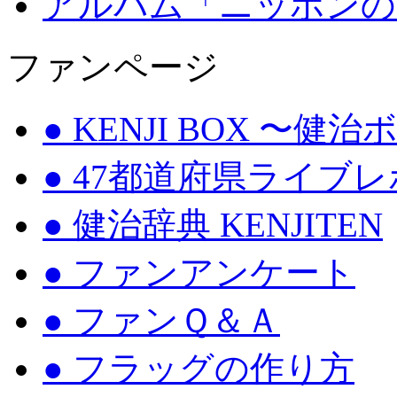
アルバム「ニッポンの
ファンページ
● KENJI BOX 〜健
● 47都道府県ライブ
● 健治辞典 KENJITEN
● ファンアンケート
● ファンＱ＆Ａ
● フラッグの作り方