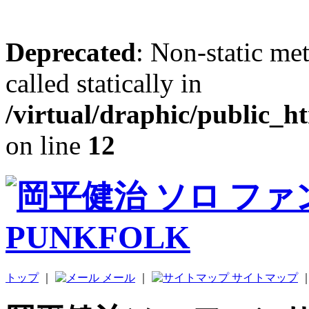
Deprecated
: Non-static me
called statically in
/virtual/draphic/public_h
on line
12
トップ
｜
メール
｜
サイトマップ