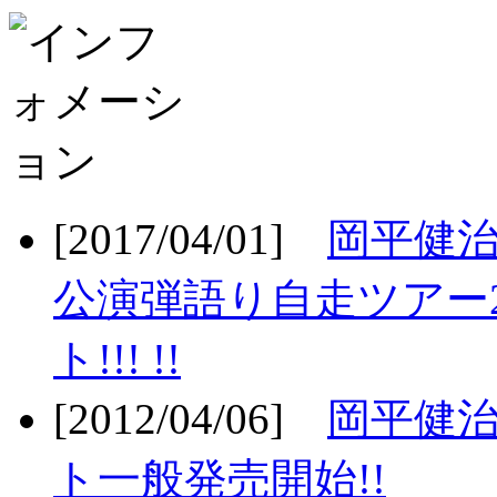
[2017/04/01]
岡平健治
公演弾語り自走ツアー2
ト!!! !!
[2012/04/06]
岡平健治
ト一般発売開始!!