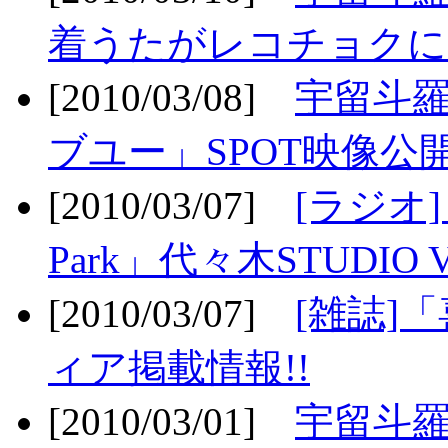
着うたがレコチョクに
[2010/03/08]
宇留斗
ブユー」SPOT映像公開
[2010/03/07]
[ラジオ] F
Park」代々木STUDIO 
[2010/03/07]
[雑誌]
ィア掲載情報!!
[2010/03/01]
宇留斗羅