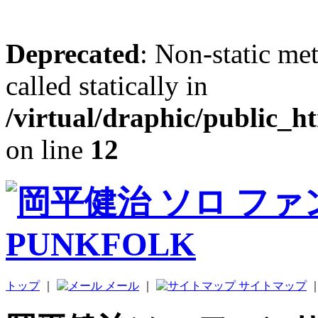
Deprecated
: Non-static me
called statically in
/virtual/draphic/public_h
on line
12
トップ
｜
メール
｜
サイトマップ