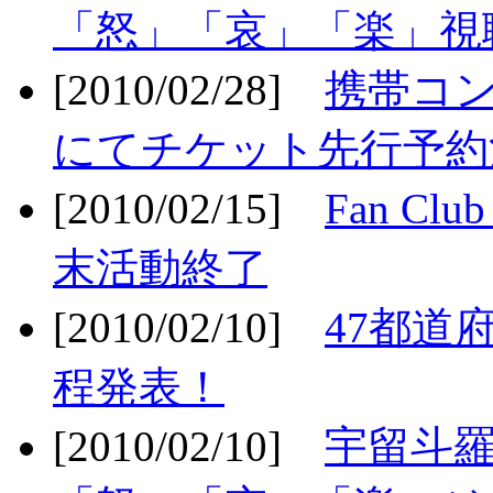
「怒」「哀」「楽」視聴
[2010/02/28]
携帯コ
にてチケット先行予約決
[2010/02/15]
Fan Cl
末活動終了
[2010/02/10]
47都道府
程発表！
[2010/02/10]
宇留斗羅