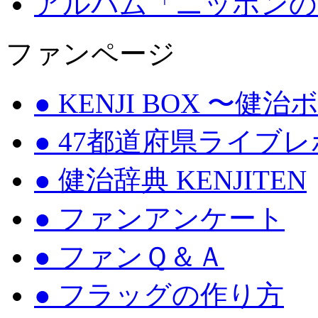
アルバム「ニッポンの
ファンページ
● KENJI BOX 〜健
● 47都道府県ライブ
● 健治辞典 KENJITEN
● ファンアンケート
● ファンＱ＆Ａ
● フラッグの作り方