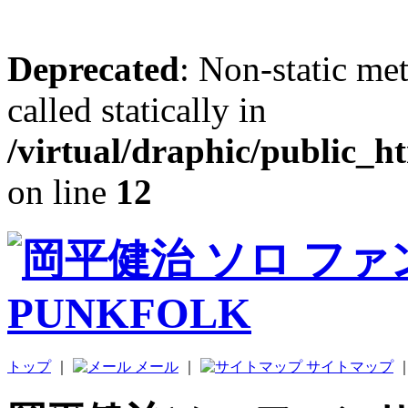
Deprecated
: Non-static me
called statically in
/virtual/draphic/public_h
on line
12
トップ
｜
メール
｜
サイトマップ