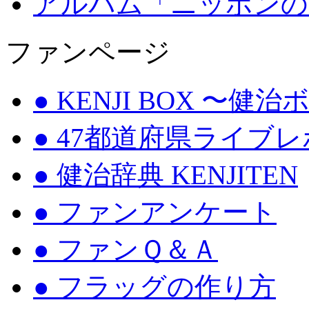
アルバム「ニッポンの
ファンページ
● KENJI BOX 〜健
● 47都道府県ライブ
● 健治辞典 KENJITEN
● ファンアンケート
● ファンＱ＆Ａ
● フラッグの作り方