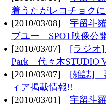
着うたがレコチョクに
[2010/03/08]
宇留斗
ブユー」SPOT映像公開
[2010/03/07]
[ラジオ] F
Park」代々木STUDIO 
[2010/03/07]
[雑誌]
ィア掲載情報!!
[2010/03/01]
宇留斗羅