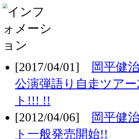
[2017/04/01]
岡平健治
公演弾語り自走ツアー2
ト!!! !!
[2012/04/06]
岡平健治
ト一般発売開始!!