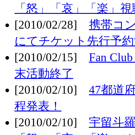
「怒」「哀」「楽」視聴
[2010/02/28]
携帯コ
にてチケット先行予約決
[2010/02/15]
Fan Cl
末活動終了
[2010/02/10]
47都道府
程発表！
[2010/02/10]
宇留斗羅