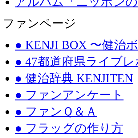
アルバム「ニッポンの
ファンページ
● KENJI BOX 〜健
● 47都道府県ライブ
● 健治辞典 KENJITEN
● ファンアンケート
● ファンＱ＆Ａ
● フラッグの作り方