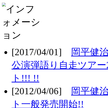
[2017/04/01]
岡平健治
公演弾語り自走ツアー2
ト!!! !!
[2012/04/06]
岡平健治
ト一般発売開始!!