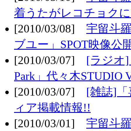
着うたがレコチョクに
[2010/03/08]
宇留斗
ブユー」SPOT映像公開
[2010/03/07]
[ラジオ] F
Park」代々木STUDIO 
[2010/03/07]
[雑誌]
ィア掲載情報!!
[2010/03/01]
宇留斗羅