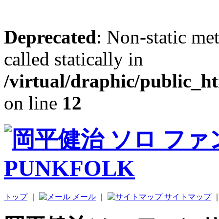
Deprecated
: Non-static me
called statically in
/virtual/draphic/public_h
on line
12
トップ
｜
メール
｜
サイトマップ