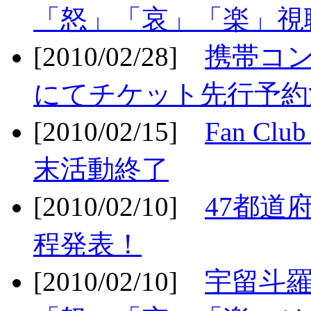
「怒」「哀」「楽」視聴
[2010/02/28]
携帯コ
にてチケット先行予約決
[2010/02/15]
Fan Cl
末活動終了
[2010/02/10]
47都道府
程発表！
[2010/02/10]
宇留斗羅