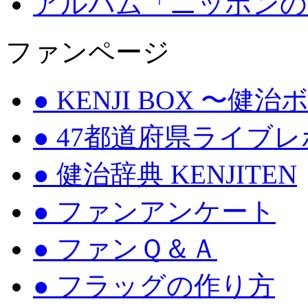
アルバム「ニッポンの
ファンページ
● KENJI BOX 〜健
● 47都道府県ライブ
● 健治辞典 KENJITEN
● ファンアンケート
● ファンＱ＆Ａ
● フラッグの作り方