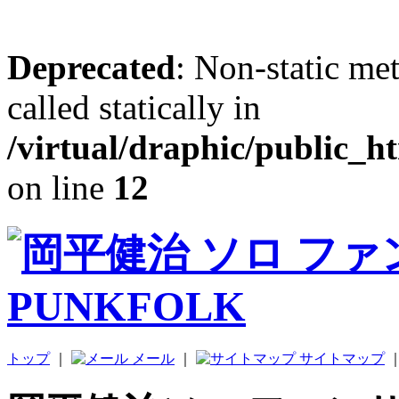
Deprecated
: Non-static me
called statically in
/virtual/draphic/public_h
on line
12
トップ
｜
メール
｜
サイトマップ