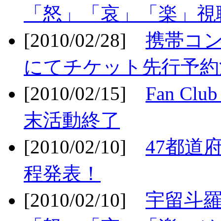
「怒」「哀」「楽」視聴
[2010/02/28]
携帯コ
にてチケット先行予約決
[2010/02/15]
Fan Cl
末活動終了
[2010/02/10]
47都道府
程発表！
[2010/02/10]
宇留斗羅