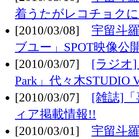
着うたがレコチョクに
[2010/03/08]
宇留斗
ブユー」SPOT映像公開
[2010/03/07]
[ラジオ] F
Park」代々木STUDIO 
[2010/03/07]
[雑誌]
ィア掲載情報!!
[2010/03/01]
宇留斗羅