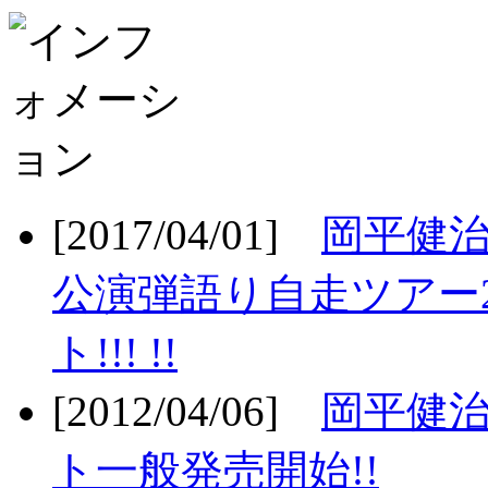
[2017/04/01]
岡平健治
公演弾語り自走ツアー2
ト!!! !!
[2012/04/06]
岡平健治
ト一般発売開始!!