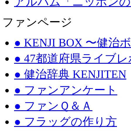
アルバム「ニッポンの
ファンページ
● KENJI BOX 〜健
● 47都道府県ライブ
● 健治辞典 KENJITEN
● ファンアンケート
● ファンＱ＆Ａ
● フラッグの作り方