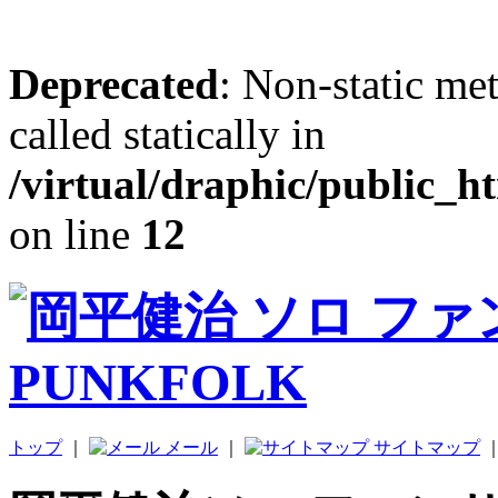
Deprecated
: Non-static me
called statically in
/virtual/draphic/public_h
on line
12
トップ
｜
メール
｜
サイトマップ