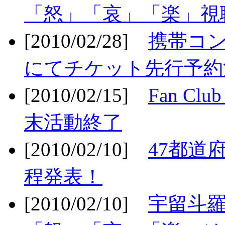
「怒」「哀」「楽」視聴
[2010/02/28]
携帯コ
にてチケット先行予約決
[2010/02/15]
Fan Cl
末活動終了
[2010/02/10]
47都道府
程発表！
[2010/02/10]
宇留斗羅