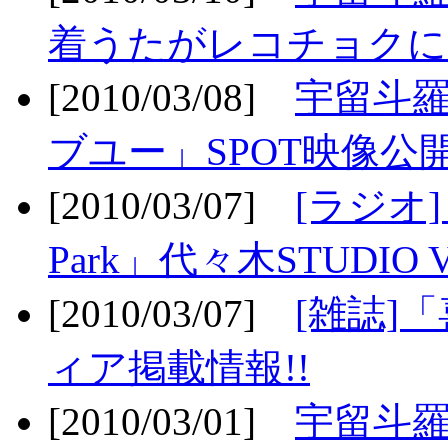
着うたがレコチョクに
[2010/03/08]
宇留斗
ブユー」SPOT映像公開
[2010/03/07]
[ラジオ] F
Park」代々木STUDIO 
[2010/03/07]
[雑誌]
ィア掲載情報!!
[2010/03/01]
宇留斗羅