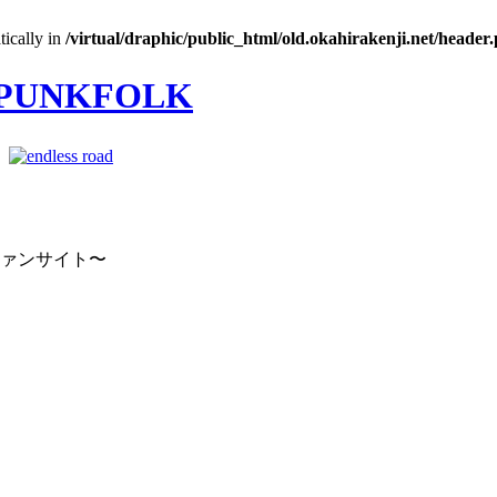
tically in
/virtual/draphic/public_html/old.okahirakenji.net/header
｜
ファンサイト〜