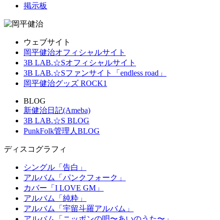
掲示板
ウェブサイト
岡平健治オフィシャルサイト
3B LAB.☆Sオフィシャルサイト
3B LAB.☆Sファンサイト「endless road」
岡平健治グッズ ROCK1
BLOG
新健治日記(Ameba)
3B LAB.☆S BLOG
PunkFolk管理人BLOG
ディスコグラフィ
シングル「告白」
アルバム「パンクフォーク」
カバー「I LOVE GM」
アルバム「純粋」
アルバム「宇留斗羅アルバム」
アルバム「ニッポンの唄〜あいのうた〜」