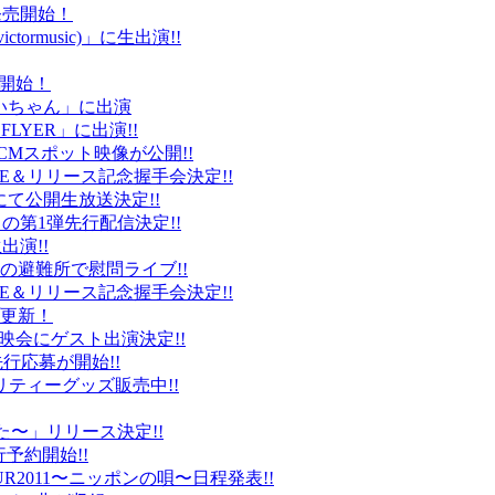
ト発売開始！
ctormusic)」に生出演!!
売開始！
「ぶいちゃん」に出演
 FLYER」に出演!!
CMスポット映像が公開!!
IVE＆リリース記念握手会決定!!
iDにて公開生放送決定!!
」の第1弾先行配信決定!!
出演!!
、福島の避難所で慰問ライブ!!
IVE＆リリース記念握手会決定!!
プ更新！
上映会にゲスト出演決定!!
先行応募が開始!!
リティーグッズ販売中!!
た〜」リリース決定!!
予約開始!!
2011〜ニッポンの唄〜日程発表!!