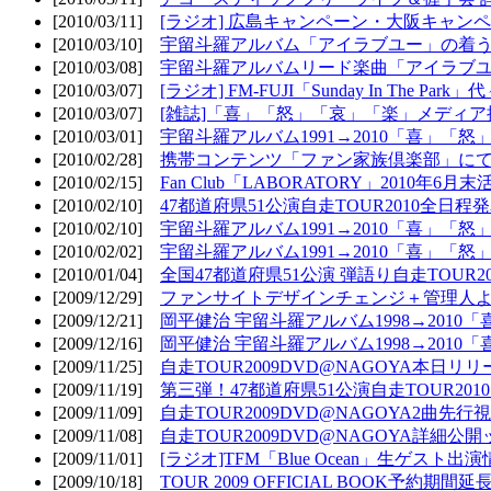
[2010/03/11]
[ラジオ] 広島キャンペーン・大阪キャンペ
[2010/03/10]
宇留斗羅アルバム「アイラブユー」の着う
[2010/03/08]
宇留斗羅アルバムリード楽曲「アイラブユー
[2010/03/07]
[ラジオ] FM-FUJI「Sunday In The Par
[2010/03/07]
[雑誌]「喜」「怒」「哀」「楽」メディア掲
[2010/03/01]
宇留斗羅アルバム1991→2010「喜」「怒
[2010/02/28]
携帯コンテンツ「ファン家族倶楽部」にて
[2010/02/15]
Fan Club「LABORATORY」2010年6月
[2010/02/10]
47都道府県51公演自走TOUR2010全日程
[2010/02/10]
宇留斗羅アルバム1991→2010「喜」「
[2010/02/02]
宇留斗羅アルバム1991→2010「喜」「
[2010/01/04]
全国47都道府県51公演 弾語り自走TOUR2
[2009/12/29]
ファンサイトデザインチェンジ＋管理人
[2009/12/21]
岡平健治 宇留斗羅アルバム1998→2010
[2009/12/16]
岡平健治 宇留斗羅アルバム1998→2010
[2009/11/25]
自走TOUR2009DVD@NAGOYA本日リリ
[2009/11/19]
第三弾！47都道府県51公演自走TOUR20
[2009/11/09]
自走TOUR2009DVD@NAGOYA2曲先行
[2009/11/08]
自走TOUR2009DVD@NAGOYA詳細公開ッ
[2009/11/01]
[ラジオ]TFM「Blue Ocean」生ゲスト出演
[2009/10/18]
TOUR 2009 OFFICIAL BOOK予約期間延長