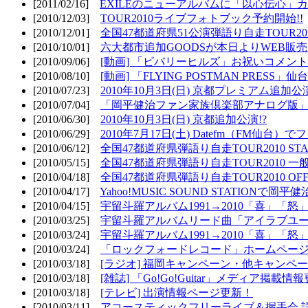
[2011/02/16]
EXILEのニューアルバムに「以心伝心」カ
[2010/12/03]
TOUR2010ライブフォトブック予約開始!!
[2010/12/01]
全国47都道府県51公演弾語り自走TOUR2010
[2010/10/01]
六大都市追加GOODSが本日よりWEB販売開
[2010/09/06]
[動画] 「ビバリーヒルズ」お祝いコメントMO
[2010/08/10]
[動画] 「FLYING POSTMAN PRESS」仙台
[2010/07/23]
2010年10月3日(日) 京都プレミアム追加公
[2010/07/04]
「岡平健治ファン家族倶楽部アナログ版」
[2010/06/30]
2010年10月3日(日) 京都追加公演!?
[2010/06/29]
2010年7月17日(土) Datefm（FM仙
[2010/06/12]
全国47都道府県弾語り自走TOUR2010 STAR
[2010/05/15]
全国47都道府県弾語り自走TOUR2010 一
[2010/04/18]
全国47都道府県弾語り自走TOUR2010 OFF
[2010/04/17]
Yahoo!MUSIC SOUND STATIONで岡
[2010/04/15]
宇留斗羅アルバム1991→2010「喜」「
[2010/03/25]
宇留斗羅アルバムリード曲「アイラブユー」のPV（
[2010/03/24]
宇留斗羅アルバム1991→2010「喜」「怒
[2010/03/24]
「ロックフォードレコード」ホームページOP
[2010/03/18]
[ラジオ] 福岡キャンペーン・他キャンペー
[2010/03/18]
[雑誌] 「Go!Go!Guitar」メディア掲載情報
[2010/03/18]
[テレビ] 出演情報ページ更新！
[2010/03/11]
アコースティックフリーライブ＆握手会 詳