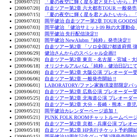
[2009/07/21]
「夏の夜空に輝く星を君と見たいから」PV
[2009/07/20]
自走ツアー第2章 六大都市TOUR 一般発売開
[2009/07/15]
「夏の夜空に輝く星を君とみたいから」「
[2009/07/03]
岡平健治 自走ツアー第2章 TOUR GOODS
[2009/07/03]
岡平健治 「健治サミット09 秋の大運動会
[2009/07/03]
岡平健治 先行配信決定!!
[2009/07/03]
岡平健治 NewAlubm『純粋』発売決定!!
[2009/07/02]
自走ツアー第2章 「ソロ全国27都道府県 弾語
[2009/06/29]
健治さんからのスペシャル企画!!
[2009/06/29]
自走ツアー第2章 東京・名古屋・宮城・大
[2009/06/18]
オリジナルアルバム「純粋」健治日記に
[2009/06/09]
自走ツアー第2章 大阪公演 プレオーダー受
[2009/06/06]
自走ツアー第2章 一般発売開始 !!
[2009/06/01]
LABORATORY/ファン家族倶楽部限定バ
[2009/06/01]
自走ツアー第2章 広島公演 プレオーダー受
[2009/05/25]
自走ツアー第2章 北海道公演 プレオーダー
[2009/05/23]
自走ツアー第2章 大分・長崎・熊本・鹿児
[2009/05/21]
岡平健治カレンダーページ追加！
[2009/05/21]
PUNK FOLK ROOMチャットルームペー
[2009/05/19]
自走ツアー第2章 京都・兵庫公演 プレオー
[2009/05/18]
自走ツアー第2章 HP先行チケット予約開始!
[2009/05/15]
岡平健治10周年記念グッズ第2弾発売開始!