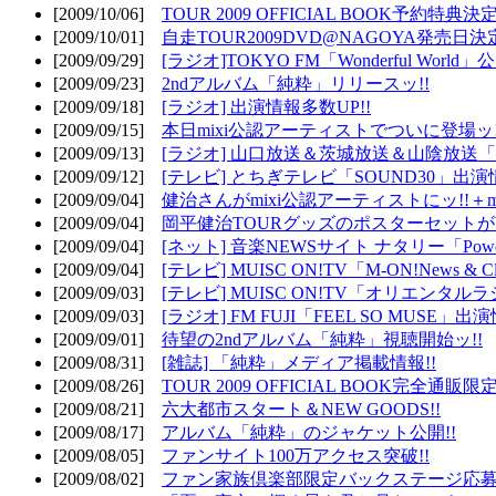
[2009/10/06]
TOUR 2009 OFFICIAL BOOK予約特典決定
[2009/10/01]
自走TOUR2009DVD@NAGOYA発売日決定
[2009/09/29]
[ラジオ]TOKYO FM「Wonderful Wor
[2009/09/23]
2ndアルバム「純粋」リリースッ!!
[2009/09/18]
[ラジオ] 出演情報多数UP!!
[2009/09/15]
本日mixi公認アーティストでついに登場ッ!
[2009/09/13]
[ラジオ] 山口放送＆茨城放送＆山陰放送「遊吟
[2009/09/12]
[テレビ] とちぎテレビ「SOUND30」出演情
[2009/09/04]
健治さんがmixi公認アーティストにッ!!＋m
[2009/09/04]
岡平健治TOURグッズのポスターセットがW
[2009/09/04]
[ネット] 音楽NEWSサイト ナタリー「Powe
[2009/09/04]
[テレビ] MUISC ON!TV「M-ON!News & 
[2009/09/03]
[テレビ] MUISC ON!TV「オリエンタ
[2009/09/03]
[ラジオ] FM FUJI「FEEL SO MUSE」出演
[2009/09/01]
待望の2ndアルバム「純粋」視聴開始ッ!!
[2009/08/31]
[雑誌] 「純粋」メディア掲載情報!!
[2009/08/26]
TOUR 2009 OFFICIAL BOOK完全通
[2009/08/21]
六大都市スタート＆NEW GOODS!!
[2009/08/17]
アルバム「純粋」のジャケット公開!!
[2009/08/05]
ファンサイト100万アクセス突破!!
[2009/08/02]
ファン家族倶楽部限定バックステージ応募開