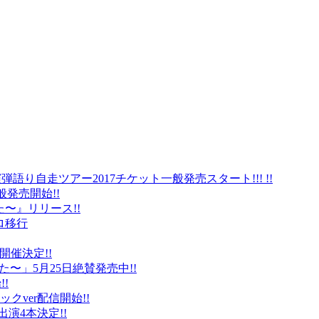
弾語り自走ツアー2017チケット一般発売スタート!!! !!
般発売開始!!
〜』リリース!!
ロ移行
に開催決定!!
〜」5月25日絶賛発売中!!
!
クver配信開始!!
オ出演4本決定!!