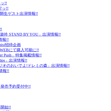
ッ!!
ッ!!
ld」公開生ゲスト出演情報!!
!
 STAND BY YOU」出演情報!!
報!!
ixi招待企画
EBにて購入可能に!!
r Push」特集掲載情報!!
Clips」出演情報!!
ルラジオのおいでよ!ドレミの森」出演情報!!
情報!!
販限定発売予約受付中!!
始!!