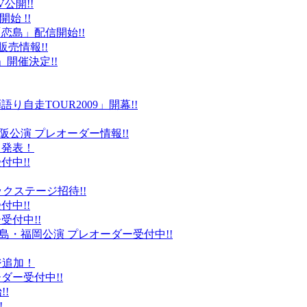
公開!!
始 !!
恋島」配信開始!!
販売情報!!
」開催決定!!
り自走TOUR2009」開幕!!
阪公演 プレオーダー情報!!
て発表！
付中!!
ックステージ招待!!
付中!!
受付中!!
島・福岡公演 プレオーダー受付中!!
ジ追加！
ダー受付中!!
!
!