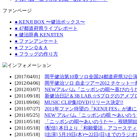
ファンページ
● KENJI BOX 〜健治ボックス〜
● 47都道府県ライブレポート
● 健治辞典 KENJITEN
● ファンアンケート
● ファンＱ＆Ａ
● フラッグの作り方
[2017/04/01]
岡平健治第10章ソロ全国24都道府県32公演
[2012/04/06]
岡平健治ソロ 自走ツアー2012 チケット一
[2012/03/07]
NEWアルバム『ニッポンの唄〜喜びのうた
[2011/09/18]
新健治日記＆3B LAB.☆Sブログのアメブ
[2011/09/06]
MUSIC CLIP集[DVD]リリース決定!!
[2011/07/27]
2011年ファン待望の『KENJI FES』が遂
[2011/05/25]
NEW アルバム「ニッポンの唄 〜あいのうた
[2011/05/18]
「ニッポンの唄〜あいのうた〜」視聴開始!
[2011/05/18]
[配信] 本日より「和願愛語」アコースティッ
[2011/05/18]
[出演] 5月19日(木)〜22日(日)までのラジ