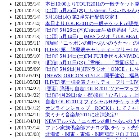
[2011/05/14]
本日10:00よりTOUR2011の一般チケッ
[2011/05/13]
[出演] 5月26日(木)、Ustream「ぶいちゃん(vi
[2011/05/14]
5月18日(水) 第2弾先行配信決定!!
[2011/05/14]
本日よりTOUR2011の一般チケットが販
[2011/05/14]
[出演] 5月26日(木)Ustream生放送番組
[2011/05/13]
[出演] 5月14日(土)MBSラジオ「U.K.BEAT
[2011/05/11]
[動画]「ニッポンの唄〜あいのうた〜」の
[2011/05/10]
[LIVE] 第二弾発表チャリティ・フリーL
[2011/05/10]
[出演] 5月14日(土)FM FUJI＠代々木ViV
[2011/05/09]
[配信] 5月11日(水)「雪桜」、「意図伝話
[2011/05/09]
[出演] 5月9日(月)JFNラジオ「ONCE」に生
[2011/05/03]
[NEWS] ORICON STYLE - 岡平健治
[2011/05/02]
[LIVE] 第一弾発表チャリティ・フリーL
[2011/04/22]
[更新] 弾語り自走TOUR2011 ツアーマッ
[2011/04/22]
[出演]4月29日(金・祝)映画「ひろしま」
[2011/04/20]
自走TOUR2011オフィシャルHPチケット
[2011/04/12]
オンラインショップ「ROCK1」にてチャ
[2011/04/11]
栄ミナミ音楽祭2011に出演決定!!
[2011/04/01]
NEWアルバム「ニッポンの唄 〜あいのう
[2011/03/14]
ファン家族倶楽部アナログ版 チケット先行
[2011/03/08]
北海道・関東・東海・関西弾語り自走TOUR