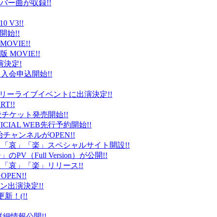
バー曲が収録!!
 V3!!
始!!
VIE!!
版 MOVIE!!
演決定!
入会申込開始!!
台）でフリーライブイベントに出演決定!!
T!!
般チケット発売開始!!
ICIAL WEB先行予約開始!!
平健治チャンネルがOPEN!!
怒」「哀」「楽」スペシャルサイト開設!!
Full Version）が公開!!
」「哀」「楽」リリース!!
EN!!
ン出演決定!!
更新！(!!
細情報公開!!