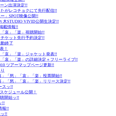
ーン出演決定!!
たがレコチョクにて先行配信!!
」SPOT映像公開!!
k」代々木STUDIO VIVID公開生決定!!
載情報!!
」「哀」「楽」視聴開始!!
チケット先行予約決定!!
末活動終了
発表！
怒」「哀」「楽」ジャケット発表!!
怒」「哀」「楽」の詳細決定＋フリーライブ!!
010 ツアーマップページ更新!!
より
「喜」「怒」「哀」「楽」投票開始!!
「喜」「怒」「哀」「楽」リリース決定!!
ースッ!!
10スケジュール公開！
視聴開始ッ!!
!!
情報!!
ッ!!