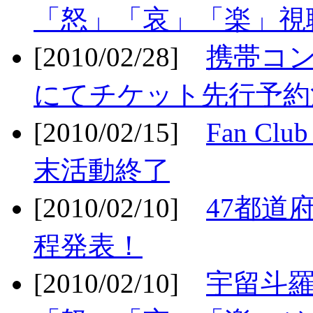
「怒」「哀」「楽」視聴
[2010/02/28]
携帯コ
にてチケット先行予約決
[2010/02/15]
Fan Cl
末活動終了
[2010/02/10]
47都道府
程発表！
[2010/02/10]
宇留斗羅