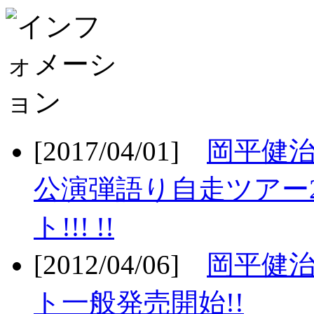
[2017/04/01]
岡平健治
公演弾語り自走ツアー2
ト!!! !!
[2012/04/06]
岡平健治
ト一般発売開始!!