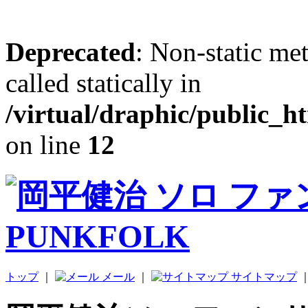
Deprecated
: Non-static me
called statically in
/virtual/draphic/public_h
on line
12
トップ
｜
メール
｜
サイトマップ