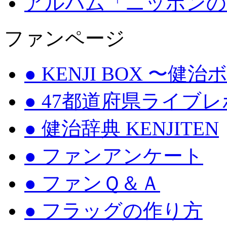
アルバム「ニッポンの
ファンページ
● KENJI BOX 〜健
● 47都道府県ライブ
● 健治辞典 KENJITEN
● ファンアンケート
● ファンＱ＆Ａ
● フラッグの作り方