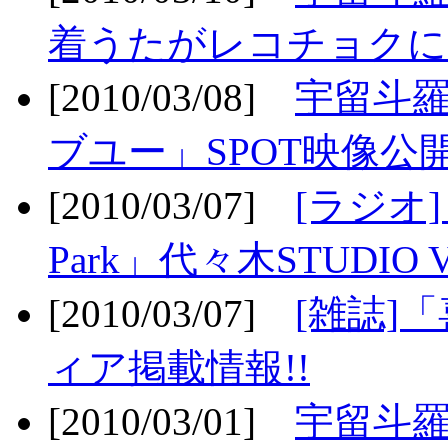
着うたがレコチョクに
[2010/03/08]
宇留斗
ブユー」SPOT映像公開
[2010/03/07]
[ラジオ] F
Park」代々木STUDIO 
[2010/03/07]
[雑誌]
ィア掲載情報!!
[2010/03/01]
宇留斗羅