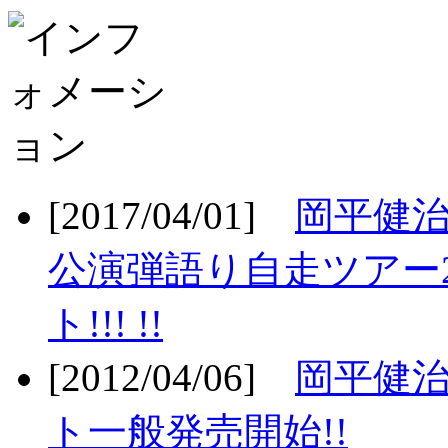
[2017/04/01]
岡平健治
公演弾語り自走ツアー2
ト!!! !!
[2012/04/06]
岡平健治
ト一般発売開始!!