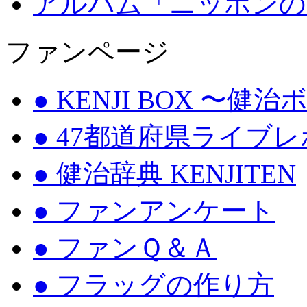
アルバム「ニッポンの
ファンページ
● KENJI BOX 〜健
● 47都道府県ライブ
● 健治辞典 KENJITEN
● ファンアンケート
● ファンＱ＆Ａ
● フラッグの作り方