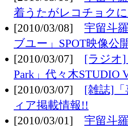
着うたがレコチョクに
[2010/03/08]
宇留斗
ブユー」SPOT映像公開
[2010/03/07]
[ラジオ] F
Park」代々木STUDIO 
[2010/03/07]
[雑誌]
ィア掲載情報!!
[2010/03/01]
宇留斗羅