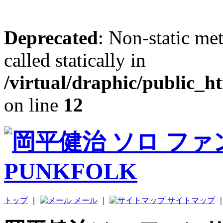
Deprecated
: Non-static me
called statically in
/virtual/draphic/public_h
on line
12
トップ
｜
メール
｜
サイトマップ