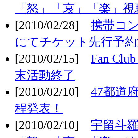
「怒」「哀」「楽」視聴
[2010/02/28]
携帯コ
にてチケット先行予約決
[2010/02/15]
Fan Cl
末活動終了
[2010/02/10]
47都道府
程発表！
[2010/02/10]
宇留斗羅