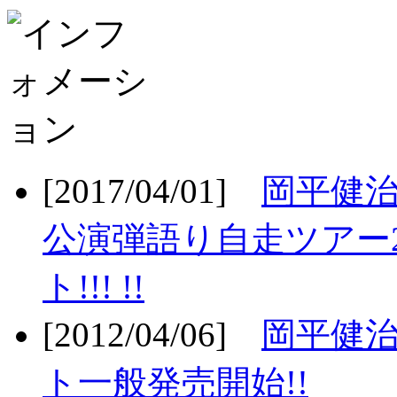
[2017/04/01]
岡平健治
公演弾語り自走ツアー2
ト!!! !!
[2012/04/06]
岡平健治
ト一般発売開始!!