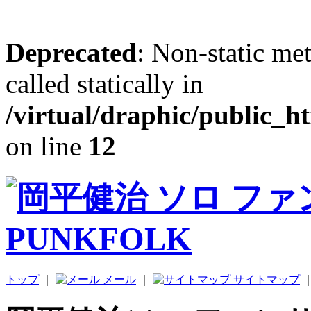
Deprecated
: Non-static me
called statically in
/virtual/draphic/public_h
on line
12
トップ
｜
メール
｜
サイトマップ