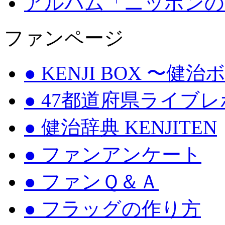
アルバム「ニッポンの
ファンページ
● KENJI BOX 〜健
● 47都道府県ライブ
● 健治辞典 KENJITEN
● ファンアンケート
● ファンＱ＆Ａ
● フラッグの作り方