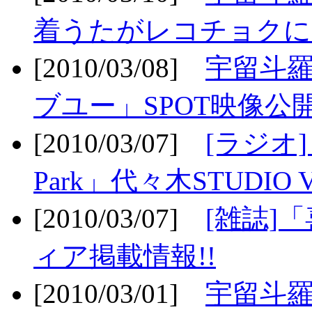
着うたがレコチョクに
[2010/03/08]
宇留斗
ブユー」SPOT映像公開
[2010/03/07]
[ラジオ] F
Park」代々木STUDIO 
[2010/03/07]
[雑誌]
ィア掲載情報!!
[2010/03/01]
宇留斗羅