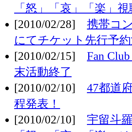
「怒」「哀」「楽」視聴
[2010/02/28]
携帯コ
にてチケット先行予約決
[2010/02/15]
Fan Cl
末活動終了
[2010/02/10]
47都道府
程発表！
[2010/02/10]
宇留斗羅