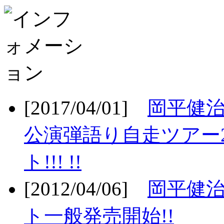
[2017/04/01]
岡平健治
公演弾語り自走ツアー2
ト!!! !!
[2012/04/06]
岡平健治
ト一般発売開始!!