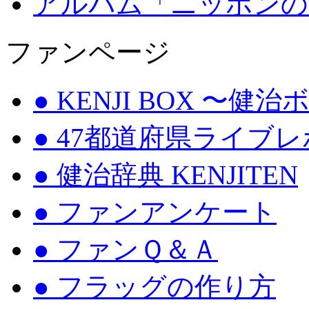
アルバム「ニッポンの
ファンページ
● KENJI BOX 〜健
● 47都道府県ライブ
● 健治辞典 KENJITEN
● ファンアンケート
● ファンＱ＆Ａ
● フラッグの作り方