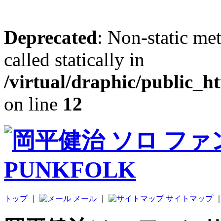
Deprecated
: Non-static me
called statically in
/virtual/draphic/public_h
on line
12
トップ
｜
メール
｜
サイトマップ