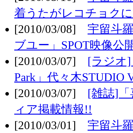
着うたがレコチョクに
[2010/03/08]
宇留斗
ブユー」SPOT映像公開
[2010/03/07]
[ラジオ] F
Park」代々木STUDIO 
[2010/03/07]
[雑誌]
ィア掲載情報!!
[2010/03/01]
宇留斗羅