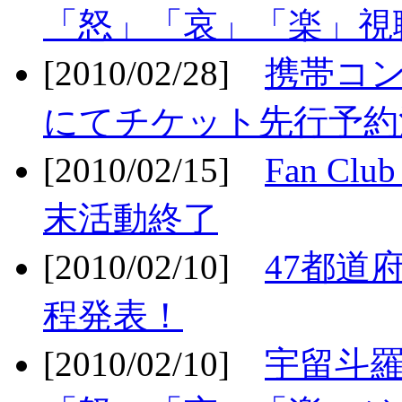
「怒」「哀」「楽」視聴
[2010/02/28]
携帯コ
にてチケット先行予約決
[2010/02/15]
Fan Cl
末活動終了
[2010/02/10]
47都道府
程発表！
[2010/02/10]
宇留斗羅