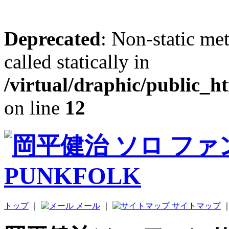
Deprecated
: Non-static me
called statically in
/virtual/draphic/public_h
on line
12
トップ
｜
メール
｜
サイトマップ