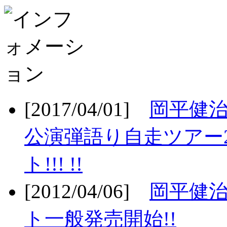
[2017/04/01]
岡平健治
公演弾語り自走ツアー2
ト!!! !!
[2012/04/06]
岡平健治
ト一般発売開始!!