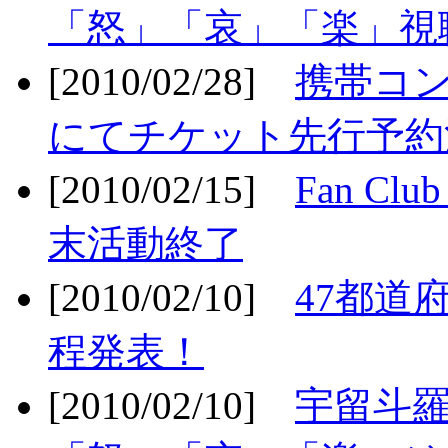
「怒」「哀」「楽」視聴
[2010/02/28]
携帯コ
にてチケット先行予約決
[2010/02/15]
Fan Cl
末活動終了
[2010/02/10]
47都道府
程発表！
[2010/02/10]
宇留斗羅