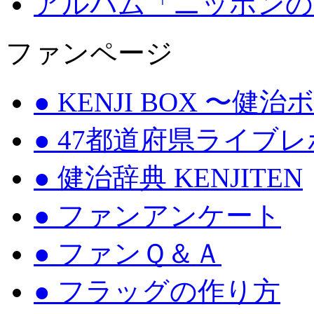
アルバム「ニッポンの
ファンページ
● KENJI BOX 〜健
● 47都道府県ライブ
● 健治辞典 KENJITEN
● ファンアンケート
● ファンＱ＆Ａ
● フラッグの作り方