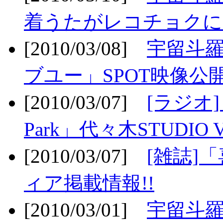
着うたがレコチョクに
[2010/03/08]
宇留斗
ブユー」SPOT映像公開
[2010/03/07]
[ラジオ] F
Park」代々木STUDIO 
[2010/03/07]
[雑誌]
ィア掲載情報!!
[2010/03/01]
宇留斗羅