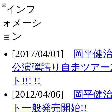
[2017/04/01]
岡平健治
公演弾語り自走ツアー2
ト!!! !!
[2012/04/06]
岡平健治
ト一般発売開始!!