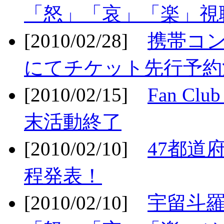
「怒」「哀」「楽」視聴
[2010/02/28]
携帯コ
にてチケット先行予約決
[2010/02/15]
Fan Cl
末活動終了
[2010/02/10]
47都道府
程発表！
[2010/02/10]
宇留斗羅