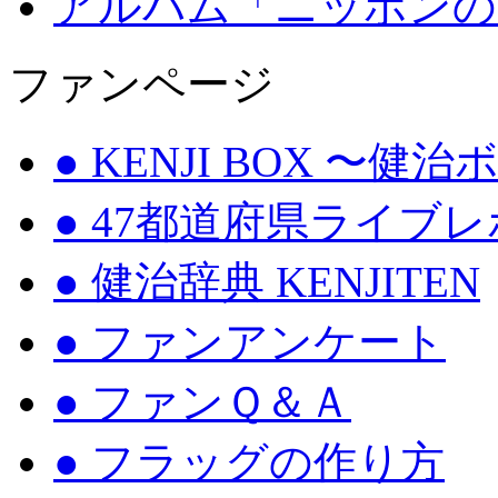
アルバム「ニッポンの
ファンページ
● KENJI BOX 〜健
● 47都道府県ライブ
● 健治辞典 KENJITEN
● ファンアンケート
● ファンＱ＆Ａ
● フラッグの作り方