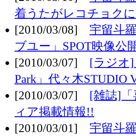
着うたがレコチョクに
[2010/03/08]
宇留斗
ブユー」SPOT映像公開
[2010/03/07]
[ラジオ] F
Park」代々木STUDIO 
[2010/03/07]
[雑誌]
ィア掲載情報!!
[2010/03/01]
宇留斗羅