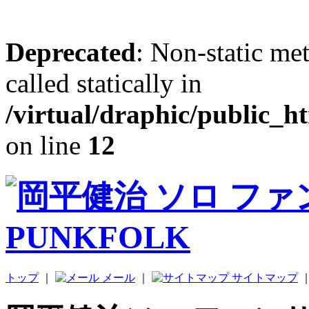
Deprecated
: Non-static me
called statically in
/virtual/draphic/public_h
on line
12
トップ
｜
メール
｜
サイトマップ