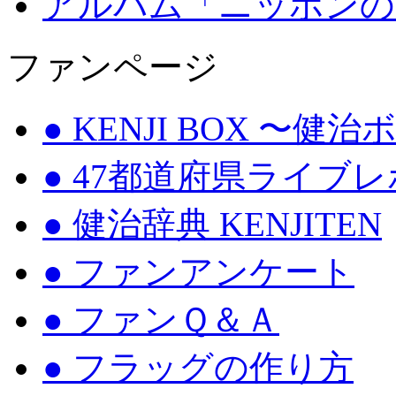
アルバム「ニッポンの
ファンページ
● KENJI BOX 〜健
● 47都道府県ライブ
● 健治辞典 KENJITEN
● ファンアンケート
● ファンＱ＆Ａ
● フラッグの作り方