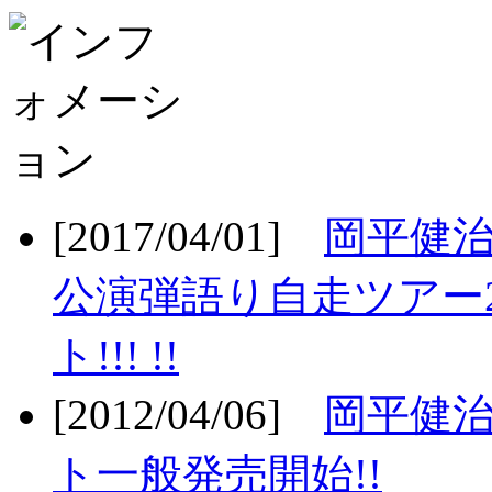
[2017/04/01]
岡平健治
公演弾語り自走ツアー2
ト!!! !!
[2012/04/06]
岡平健治
ト一般発売開始!!