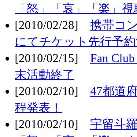
「怒」「哀」「楽」視聴
[2010/02/28]
携帯コ
にてチケット先行予約決
[2010/02/15]
Fan Cl
末活動終了
[2010/02/10]
47都道府
程発表！
[2010/02/10]
宇留斗羅