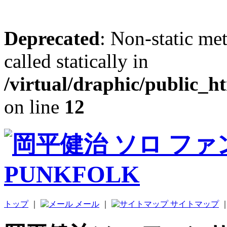
Deprecated
: Non-static me
called statically in
/virtual/draphic/public_h
on line
12
トップ
｜
メール
｜
サイトマップ