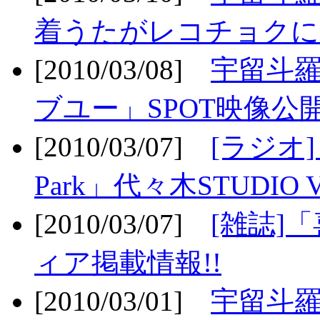
着うたがレコチョクに
[2010/03/08]
宇留斗
ブユー」SPOT映像公開
[2010/03/07]
[ラジオ] F
Park」代々木STUDIO 
[2010/03/07]
[雑誌]
ィア掲載情報!!
[2010/03/01]
宇留斗羅