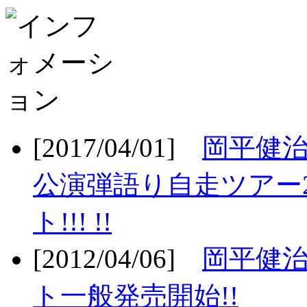
[2017/04/01]
岡平健治
公演弾語り自走ツアー2
ト!!! !!
[2012/04/06]
岡平健治
ト一般発売開始!!