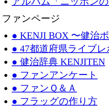
アルバム「ニッポンの
ファンページ
● KENJI BOX 〜健
● 47都道府県ライブ
● 健治辞典 KENJITEN
● ファンアンケート
● ファンＱ＆Ａ
● フラッグの作り方