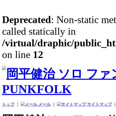
Deprecated
: Non-static me
called statically in
/virtual/draphic/public_h
on line
12
トップ
｜
メール
｜
サイトマップ