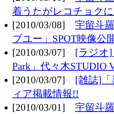
着うたがレコチョクに
[2010/03/08]
宇留斗
ブユー」SPOT映像公開
[2010/03/07]
[ラジオ] F
Park」代々木STUDIO 
[2010/03/07]
[雑誌]
ィア掲載情報!!
[2010/03/01]
宇留斗羅