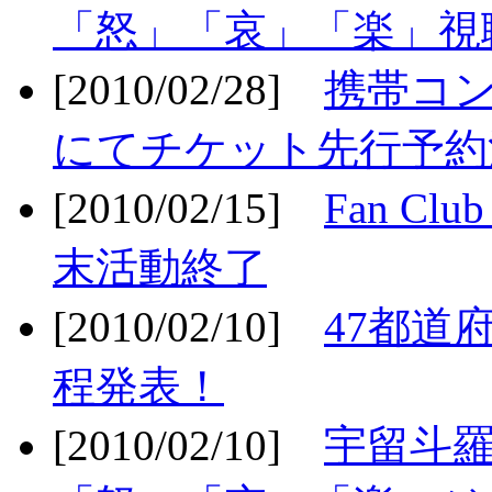
「怒」「哀」「楽」視聴
[2010/02/28]
携帯コ
にてチケット先行予約決
[2010/02/15]
Fan Cl
末活動終了
[2010/02/10]
47都道府
程発表！
[2010/02/10]
宇留斗羅