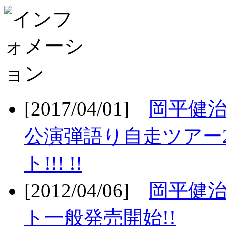
[2017/04/01]
岡平健治
公演弾語り自走ツアー2
ト!!! !!
[2012/04/06]
岡平健治
ト一般発売開始!!