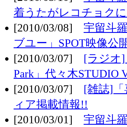
着うたがレコチョクに
[2010/03/08]
宇留斗
ブユー」SPOT映像公開
[2010/03/07]
[ラジオ] F
Park」代々木STUDIO 
[2010/03/07]
[雑誌]
ィア掲載情報!!
[2010/03/01]
宇留斗羅