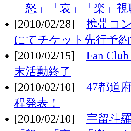
「怒」「哀」「楽」視聴
[2010/02/28]
携帯コ
にてチケット先行予約決
[2010/02/15]
Fan Cl
末活動終了
[2010/02/10]
47都道府
程発表！
[2010/02/10]
宇留斗羅