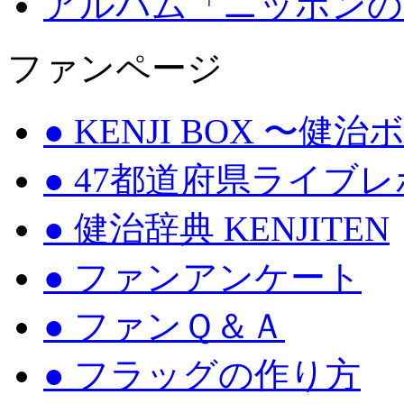
アルバム「ニッポンの
ファンページ
● KENJI BOX 〜健
● 47都道府県ライブ
● 健治辞典 KENJITEN
● ファンアンケート
● ファンＱ＆Ａ
● フラッグの作り方