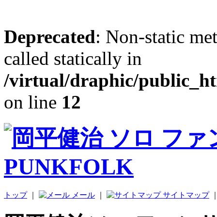
Deprecated
: Non-static me
called statically in
/virtual/draphic/public_h
on line
12
トップ
｜
メール
｜
サイトマップ