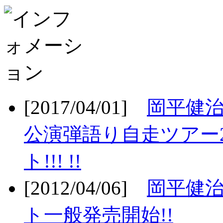
[2017/04/01]
岡平健治
公演弾語り自走ツアー2
ト!!! !!
[2012/04/06]
岡平健治
ト一般発売開始!!