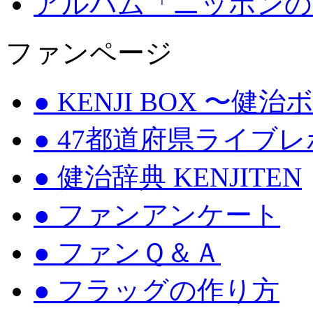
アルバム「ニッポンの
ファンページ
● KENJI BOX 〜健
● 47都道府県ライブ
● 健治辞典 KENJITEN
● ファンアンケート
● ファンＱ＆Ａ
● フラッグの作り方