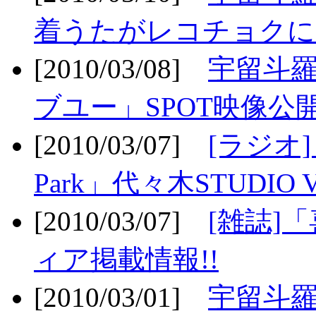
着うたがレコチョクに
[2010/03/08]
宇留斗
ブユー」SPOT映像公開
[2010/03/07]
[ラジオ] F
Park」代々木STUDIO 
[2010/03/07]
[雑誌]
ィア掲載情報!!
[2010/03/01]
宇留斗羅