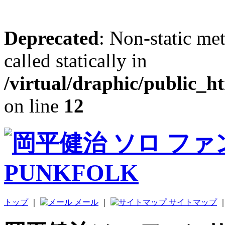
Deprecated
: Non-static me
called statically in
/virtual/draphic/public_h
on line
12
トップ
｜
メール
｜
サイトマップ