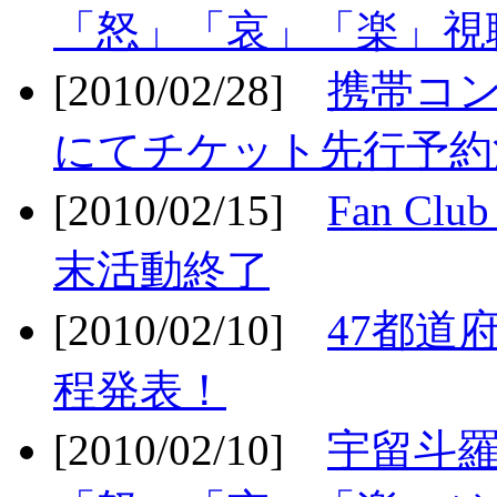
「怒」「哀」「楽」視聴
[2010/02/28]
携帯コ
にてチケット先行予約決
[2010/02/15]
Fan Cl
末活動終了
[2010/02/10]
47都道府
程発表！
[2010/02/10]
宇留斗羅