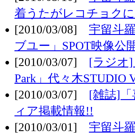
着うたがレコチョクに
[2010/03/08]
宇留斗
ブユー」SPOT映像公開
[2010/03/07]
[ラジオ] F
Park」代々木STUDIO 
[2010/03/07]
[雑誌]
ィア掲載情報!!
[2010/03/01]
宇留斗羅