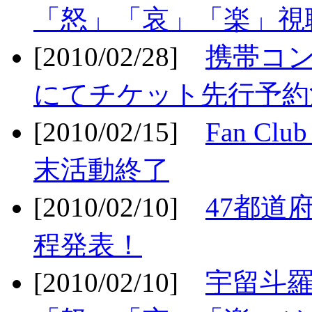
「怒」「哀」「楽」視聴
[2010/02/28]
携帯コ
にてチケット先行予約決
[2010/02/15]
Fan Cl
末活動終了
[2010/02/10]
47都道府
程発表！
[2010/02/10]
宇留斗羅