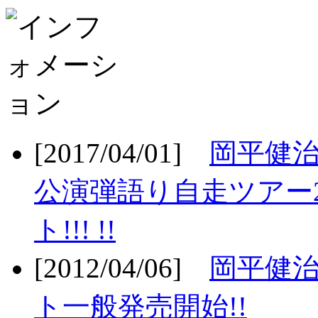
[2017/04/01]
岡平健治
公演弾語り自走ツアー2
ト!!! !!
[2012/04/06]
岡平健治
ト一般発売開始!!