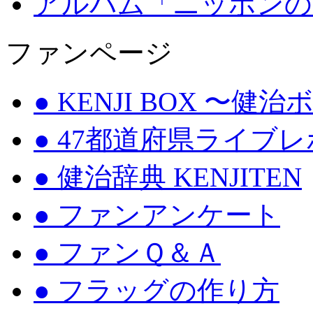
アルバム「ニッポンの
ファンページ
● KENJI BOX 〜健
● 47都道府県ライブ
● 健治辞典 KENJITEN
● ファンアンケート
● ファンＱ＆Ａ
● フラッグの作り方