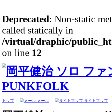
Deprecated
: Non-static me
called statically in
/virtual/draphic/public_h
on line
12
トップ
｜
メール
｜
サイトマップ