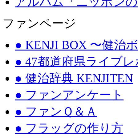
アルバム「ニッポンの
ファンページ
● KENJI BOX 〜健
● 47都道府県ライブ
● 健治辞典 KENJITEN
● ファンアンケート
● ファンＱ＆Ａ
● フラッグの作り方