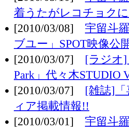
着うたがレコチョクに
[2010/03/08]
宇留斗
ブユー」SPOT映像公開
[2010/03/07]
[ラジオ] F
Park」代々木STUDIO 
[2010/03/07]
[雑誌]
ィア掲載情報!!
[2010/03/01]
宇留斗羅