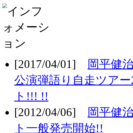
[2017/04/01]
岡平健治
公演弾語り自走ツアー2
ト!!! !!
[2012/04/06]
岡平健治
ト一般発売開始!!