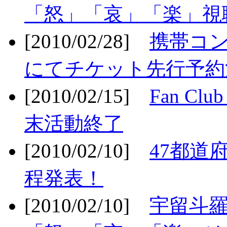
「怒」「哀」「楽」視聴
[2010/02/28]
携帯コ
にてチケット先行予約決
[2010/02/15]
Fan Cl
末活動終了
[2010/02/10]
47都道府
程発表！
[2010/02/10]
宇留斗羅