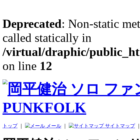
Deprecated
: Non-static me
called statically in
/virtual/draphic/public_h
on line
12
トップ
｜
メール
｜
サイトマップ