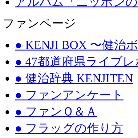
アルバム「ニッポンの
ファンページ
● KENJI BOX 〜健
● 47都道府県ライブ
● 健治辞典 KENJITEN
● ファンアンケート
● ファンＱ＆Ａ
● フラッグの作り方