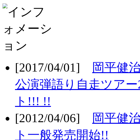
[2017/04/01]
岡平健治
公演弾語り自走ツアー2
ト!!! !!
[2012/04/06]
岡平健治
ト一般発売開始!!