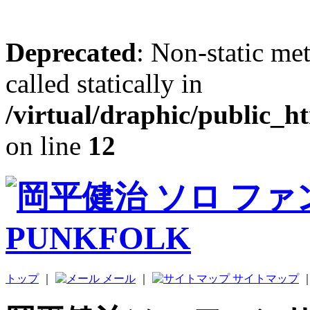
Deprecated
: Non-static me
called statically in
/virtual/draphic/public_h
on line
12
トップ
｜
メール
｜
サイトマップ