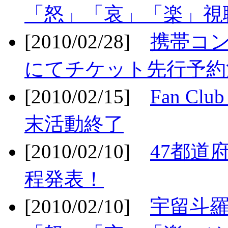
「怒」「哀」「楽」視聴
[2010/02/28]
携帯コ
にてチケット先行予約決
[2010/02/15]
Fan Cl
末活動終了
[2010/02/10]
47都道府
程発表！
[2010/02/10]
宇留斗羅