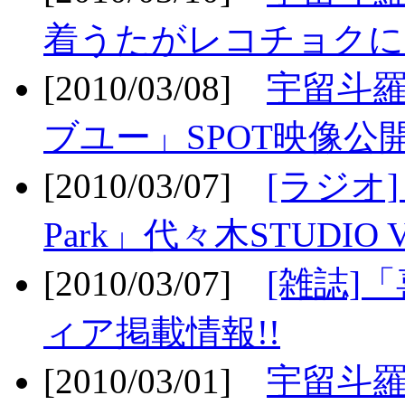
着うたがレコチョクに
[2010/03/08]
宇留斗
ブユー」SPOT映像公開
[2010/03/07]
[ラジオ] F
Park」代々木STUDIO 
[2010/03/07]
[雑誌]
ィア掲載情報!!
[2010/03/01]
宇留斗羅