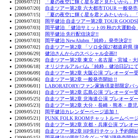
[2009/07/21]
「夏の夜空に輝く星を君と見たいから」PV
[2009/07/20]
自走ツアー第2章 六大都市TOUR 一般発売開
[2009/07/15]
「夏の夜空に輝く星を君とみたいから」「
[2009/07/03]
岡平健治 自走ツアー第2章 TOUR GOODS
[2009/07/03]
岡平健治 「健治サミット09 秋の大運動会
[2009/07/03]
岡平健治 先行配信決定!!
[2009/07/03]
岡平健治 NewAlubm『純粋』発売決定!!
[2009/07/02]
自走ツアー第2章 「ソロ全国27都道府県 弾語
[2009/06/29]
健治さんからのスペシャル企画!!
[2009/06/29]
自走ツアー第2章 東京・名古屋・宮城・大
[2009/06/18]
オリジナルアルバム「純粋」健治日記に
[2009/06/09]
自走ツアー第2章 大阪公演 プレオーダー受
[2009/06/06]
自走ツアー第2章 一般発売開始 !!
[2009/06/01]
LABORATORY/ファン家族倶楽部限定バ
[2009/06/01]
自走ツアー第2章 広島公演 プレオーダー受
[2009/05/25]
自走ツアー第2章 北海道公演 プレオーダー
[2009/05/23]
自走ツアー第2章 大分・長崎・熊本・鹿児
[2009/05/21]
岡平健治カレンダーページ追加！
[2009/05/21]
PUNK FOLK ROOMチャットルームペー
[2009/05/19]
自走ツアー第2章 京都・兵庫公演 プレオー
[2009/05/18]
自走ツアー第2章 HP先行チケット予約開始!
[2009/05/15]
岡平健治10周年記念グッズ第2弾発売開始!