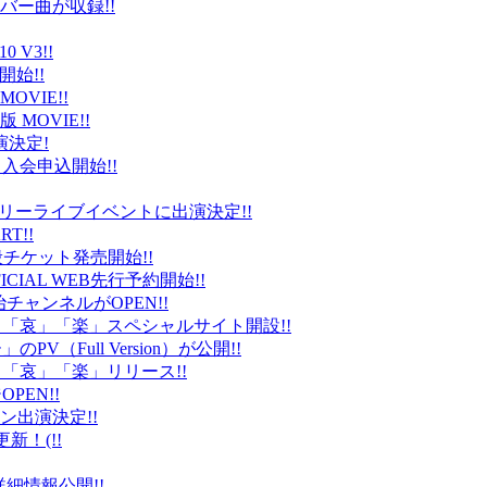
バー曲が収録!!
 V3!!
始!!
VIE!!
版 MOVIE!!
演決定!
入会申込開始!!
台）でフリーライブイベントに出演決定!!
T!!
般チケット発売開始!!
ICIAL WEB先行予約開始!!
平健治チャンネルがOPEN!!
怒」「哀」「楽」スペシャルサイト開設!!
Full Version）が公開!!
」「哀」「楽」リリース!!
EN!!
ン出演決定!!
更新！(!!
細情報公開!!