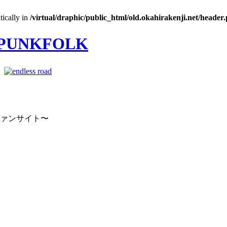
tically in
/virtual/draphic/public_html/old.okahirakenji.net/header
｜
ファンサイト〜