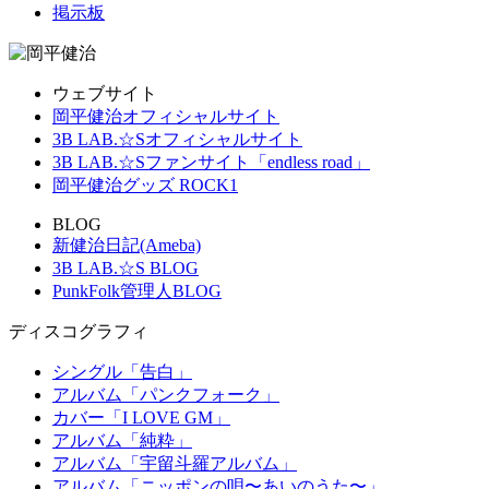
掲示板
ウェブサイト
岡平健治オフィシャルサイト
3B LAB.☆Sオフィシャルサイト
3B LAB.☆Sファンサイト「endless road」
岡平健治グッズ ROCK1
BLOG
新健治日記(Ameba)
3B LAB.☆S BLOG
PunkFolk管理人BLOG
ディスコグラフィ
シングル「告白」
アルバム「パンクフォーク」
カバー「I LOVE GM」
アルバム「純粋」
アルバム「宇留斗羅アルバム」
アルバム「ニッポンの唄〜あいのうた〜」