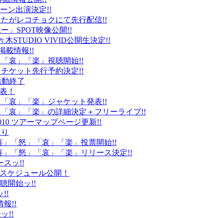
ーン出演決定!!
たがレコチョクにて先行配信!!
」SPOT映像公開!!
k」代々木STUDIO VIVID公開生決定!!
載情報!!
」「哀」「楽」視聴開始!!
チケット先行予約決定!!
末活動終了
発表！
怒」「哀」「楽」ジャケット発表!!
怒」「哀」「楽」の詳細決定＋フリーライブ!!
010 ツアーマップページ更新!!
より
「喜」「怒」「哀」「楽」投票開始!!
「喜」「怒」「哀」「楽」リリース決定!!
ースッ!!
10スケジュール公開！
視聴開始ッ!!
!!
情報!!
ッ!!