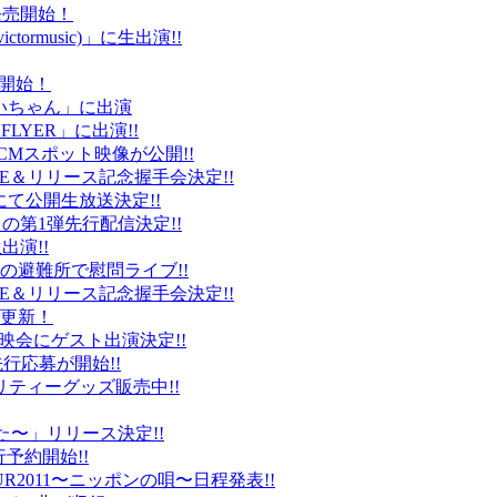
ト発売開始！
ctormusic)」に生出演!!
売開始！
「ぶいちゃん」に出演
 FLYER」に出演!!
CMスポット映像が公開!!
IVE＆リリース記念握手会決定!!
iDにて公開生放送決定!!
」の第1弾先行配信決定!!
出演!!
、福島の避難所で慰問ライブ!!
IVE＆リリース記念握手会決定!!
プ更新！
上映会にゲスト出演決定!!
先行応募が開始!!
リティーグッズ販売中!!
た〜」リリース決定!!
予約開始!!
2011〜ニッポンの唄〜日程発表!!