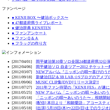
ファンページ
● KENJI BOX 〜健治ボックス〜
● 47都道府県ライブレポート
● 健治辞典 KENJITEN
● ファンアンケート
● ファンＱ＆Ａ
● フラッグの作り方
[2017/04/01]
岡平健治第10章ソロ全国24都道府県32公演
[2012/04/06]
岡平健治ソロ 自走ツアー2012 チケット一
[2012/03/07]
NEWアルバム『ニッポンの唄〜喜びのうた
[2011/09/18]
新健治日記＆3B LAB.☆Sブログのアメブ
[2011/09/06]
MUSIC CLIP集[DVD]リリース決定!!
[2011/07/27]
2011年ファン待望の『KENJI FES』が遂
[2011/05/25]
NEW アルバム「ニッポンの唄 〜あいのうた
[2011/05/18]
「ニッポンの唄〜あいのうた〜」視聴開始!
[2011/05/18]
[配信] 本日より「和願愛語」アコースティッ
[2011/05/18]
[出演] 5月19日(木)〜22日(日)までのラジ