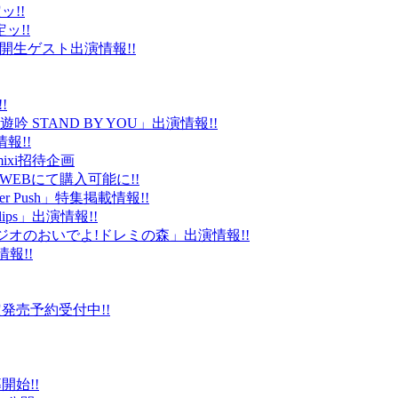
ッ!!
ッ!!
ld」公開生ゲスト出演情報!!
!
 STAND BY YOU」出演情報!!
報!!
ixi招待企画
EBにて購入可能に!!
r Push」特集掲載情報!!
Clips」出演情報!!
ルラジオのおいでよ!ドレミの森」出演情報!!
情報!!
販限定発売予約受付中!!
始!!