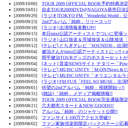
[2009/10/06]
TOUR 2009 OFFICIAL BOOK予約特典決定
[2009/10/01]
自走TOUR2009DVD@NAGOYA発売日決定
[2009/09/29]
[ラジオ]TOKYO FM「Wonderful Wor
[2009/09/23]
2ndアルバム「純粋」リリースッ!!
[2009/09/18]
[ラジオ] 出演情報多数UP!!
[2009/09/15]
本日mixi公認アーティストでついに登場ッ!
[2009/09/13]
[ラジオ] 山口放送＆茨城放送＆山陰放送「遊吟
[2009/09/12]
[テレビ] とちぎテレビ「SOUND30」出演情
[2009/09/04]
健治さんがmixi公認アーティストにッ!!＋m
[2009/09/04]
岡平健治TOURグッズのポスターセットがW
[2009/09/04]
[ネット] 音楽NEWSサイト ナタリー「Powe
[2009/09/04]
[テレビ] MUISC ON!TV「M-ON!News & 
[2009/09/03]
[テレビ] MUISC ON!TV「オリエンタ
[2009/09/03]
[ラジオ] FM FUJI「FEEL SO MUSE」出演
[2009/09/01]
待望の2ndアルバム「純粋」視聴開始ッ!!
[2009/08/31]
[雑誌] 「純粋」メディア掲載情報!!
[2009/08/26]
TOUR 2009 OFFICIAL BOOK完全通
[2009/08/21]
六大都市スタート＆NEW GOODS!!
[2009/08/17]
アルバム「純粋」のジャケット公開!!
[2009/08/05]
ファンサイト100万アクセス突破!!
[2009/08/02]
ファン家族倶楽部限定バックステージ応募開