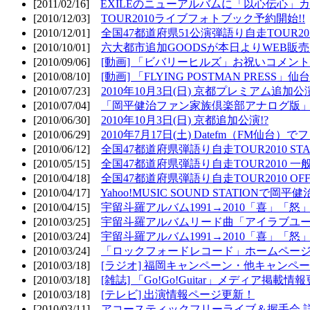
[2011/02/16]
EXILEのニューアルバムに「以心伝心」カ
[2010/12/03]
TOUR2010ライブフォトブック予約開始!!
[2010/12/01]
全国47都道府県51公演弾語り自走TOUR2010
[2010/10/01]
六大都市追加GOODSが本日よりWEB販売開
[2010/09/06]
[動画] 「ビバリーヒルズ」お祝いコメントMO
[2010/08/10]
[動画] 「FLYING POSTMAN PRESS」仙台
[2010/07/23]
2010年10月3日(日) 京都プレミアム追加公
[2010/07/04]
「岡平健治ファン家族倶楽部アナログ版」
[2010/06/30]
2010年10月3日(日) 京都追加公演!?
[2010/06/29]
2010年7月17日(土) Datefm（FM仙
[2010/06/12]
全国47都道府県弾語り自走TOUR2010 STAR
[2010/05/15]
全国47都道府県弾語り自走TOUR2010 一
[2010/04/18]
全国47都道府県弾語り自走TOUR2010 OFF
[2010/04/17]
Yahoo!MUSIC SOUND STATIONで岡
[2010/04/15]
宇留斗羅アルバム1991→2010「喜」「
[2010/03/25]
宇留斗羅アルバムリード曲「アイラブユー」のPV（
[2010/03/24]
宇留斗羅アルバム1991→2010「喜」「怒
[2010/03/24]
「ロックフォードレコード」ホームページOP
[2010/03/18]
[ラジオ] 福岡キャンペーン・他キャンペー
[2010/03/18]
[雑誌] 「Go!Go!Guitar」メディア掲載情報
[2010/03/18]
[テレビ] 出演情報ページ更新！
[2010/03/11]
アコースティックフリーライブ＆握手会 詳