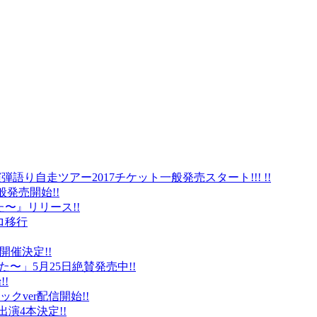
弾語り自走ツアー2017チケット一般発売スタート!!! !!
般発売開始!!
〜』リリース!!
ロ移行
に開催決定!!
〜」5月25日絶賛発売中!!
!
クver配信開始!!
オ出演4本決定!!