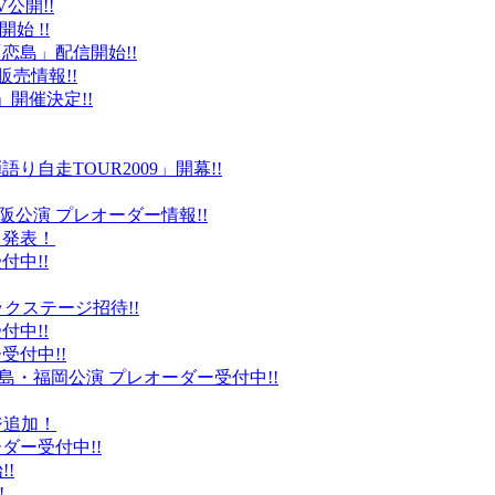
公開!!
始 !!
恋島」配信開始!!
販売情報!!
」開催決定!!
り自走TOUR2009」開幕!!
阪公演 プレオーダー情報!!
て発表！
付中!!
ックステージ招待!!
付中!!
受付中!!
島・福岡公演 プレオーダー受付中!!
ジ追加！
ダー受付中!!
!
!