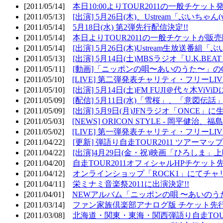
[2011/05/14]
本日10:00よりTOUR2011の一般チケッ
[2011/05/13]
[出演] 5月26日(木)、Ustream「ぶいちゃん(vi
[2011/05/14]
5月18日(水) 第2弾先行配信決定!!
[2011/05/14]
本日よりTOUR2011の一般チケットが販
[2011/05/14]
[出演] 5月26日(木)Ustream生放送番組
[2011/05/13]
[出演] 5月14日(土)MBSラジオ「U.K.BEAT
[2011/05/11]
[動画]「ニッポンの唄〜あいのうた〜」の
[2011/05/10]
[LIVE] 第二弾発表チャリティ・フリーL
[2011/05/10]
[出演] 5月14日(土)FM FUJI＠代々木ViV
[2011/05/09]
[配信] 5月11日(水)「雪桜」、「意図伝話
[2011/05/09]
[出演] 5月9日(月)JFNラジオ「ONCE」に生
[2011/05/03]
[NEWS] ORICON STYLE - 岡平健治
[2011/05/02]
[LIVE] 第一弾発表チャリティ・フリーL
[2011/04/22]
[更新] 弾語り自走TOUR2011 ツアーマッ
[2011/04/22]
[出演]4月29日(金・祝)映画「ひろしま」
[2011/04/20]
自走TOUR2011オフィシャルHPチケット
[2011/04/12]
オンラインショップ「ROCK1」にてチャ
[2011/04/11]
栄ミナミ音楽祭2011に出演決定!!
[2011/04/01]
NEWアルバム「ニッポンの唄 〜あいのう
[2011/03/14]
ファン家族倶楽部アナログ版 チケット先行
[2011/03/08]
北海道・関東・東海・関西弾語り自走TOUR