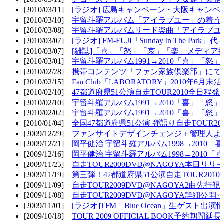
[2010/03/11]
[ラジオ] 広島キャンペーン・大阪キャンペ
[2010/03/10]
宇留斗羅アルバム「アイラブユー」の着う
[2010/03/08]
宇留斗羅アルバムリード楽曲「アイラブユー
[2010/03/07]
[ラジオ] FM-FUJI「Sunday In The Par
[2010/03/07]
[雑誌]「喜」「怒」「哀」「楽」メディア掲
[2010/03/01]
宇留斗羅アルバム1991→2010「喜」「怒
[2010/02/28]
携帯コンテンツ「ファン家族倶楽部」にて
[2010/02/15]
Fan Club「LABORATORY」2010年6月
[2010/02/10]
47都道府県51公演自走TOUR2010全日程
[2010/02/10]
宇留斗羅アルバム1991→2010「喜」「
[2010/02/02]
宇留斗羅アルバム1991→2010「喜」「
[2010/01/04]
全国47都道府県51公演 弾語り自走TOUR2
[2009/12/29]
ファンサイトデザインチェンジ＋管理人
[2009/12/21]
岡平健治 宇留斗羅アルバム1998→2010
[2009/12/16]
岡平健治 宇留斗羅アルバム1998→2010
[2009/11/25]
自走TOUR2009DVD@NAGOYA本日リリ
[2009/11/19]
第三弾！47都道府県51公演自走TOUR20
[2009/11/09]
自走TOUR2009DVD@NAGOYA2曲先行
[2009/11/08]
自走TOUR2009DVD@NAGOYA詳細公開ッ
[2009/11/01]
[ラジオ]TFM「Blue Ocean」生ゲスト出演
[2009/10/18]
TOUR 2009 OFFICIAL BOOK予約期間延長