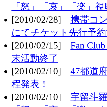
「怒」「哀」「楽」視聴
[2010/02/28]
携帯コ
にてチケット先行予約決
[2010/02/15]
Fan Cl
末活動終了
[2010/02/10]
47都道府
程発表！
[2010/02/10]
宇留斗羅