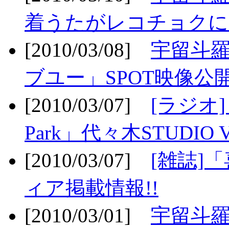
着うたがレコチョクに
[2010/03/08]
宇留斗
ブユー」SPOT映像公開
[2010/03/07]
[ラジオ] F
Park」代々木STUDIO 
[2010/03/07]
[雑誌]
ィア掲載情報!!
[2010/03/01]
宇留斗羅