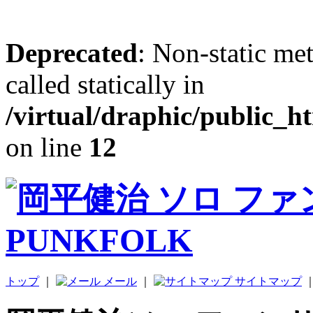
Deprecated
: Non-static me
called statically in
/virtual/draphic/public_h
on line
12
トップ
｜
メール
｜
サイトマップ