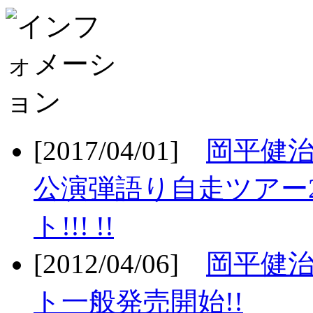
[2017/04/01]
岡平健治
公演弾語り自走ツアー2
ト!!! !!
[2012/04/06]
岡平健治
ト一般発売開始!!