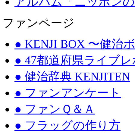
アルバム「ニッポンの
ファンページ
● KENJI BOX 〜健
● 47都道府県ライブ
● 健治辞典 KENJITEN
● ファンアンケート
● ファンＱ＆Ａ
● フラッグの作り方