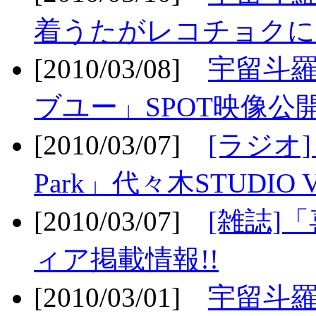
着うたがレコチョクに
[2010/03/08]
宇留斗
ブユー」SPOT映像公開
[2010/03/07]
[ラジオ] F
Park」代々木STUDIO 
[2010/03/07]
[雑誌]
ィア掲載情報!!
[2010/03/01]
宇留斗羅