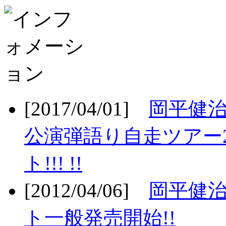
[2017/04/01]
岡平健治
公演弾語り自走ツアー2
ト!!! !!
[2012/04/06]
岡平健治
ト一般発売開始!!