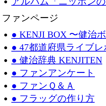
アルバム「ニッポンの
ファンページ
● KENJI BOX 〜健
● 47都道府県ライブ
● 健治辞典 KENJITEN
● ファンアンケート
● ファンＱ＆Ａ
● フラッグの作り方