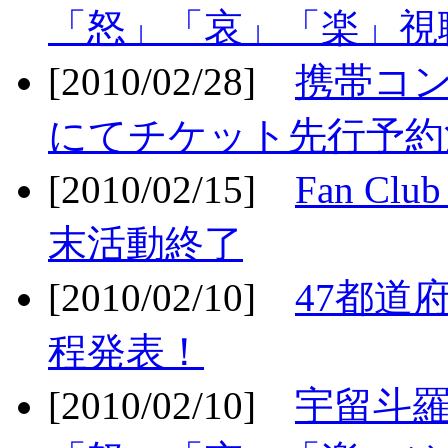
「怒」「哀」「楽」視聴
[2010/02/28]
携帯コ
にてチケット先行予約決
[2010/02/15]
Fan Cl
末活動終了
[2010/02/10]
47都道府
程発表！
[2010/02/10]
宇留斗羅