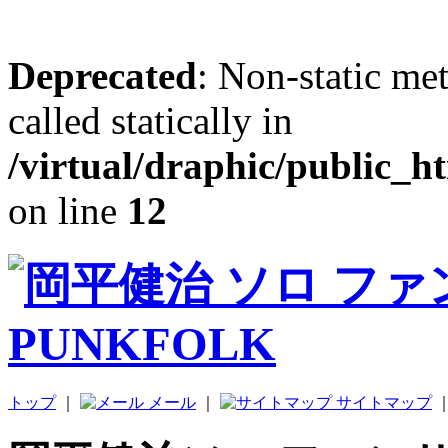
Deprecated
: Non-static me
called statically in
/virtual/draphic/public_h
on line
12
トップ
｜
メール
｜
サイトマップ